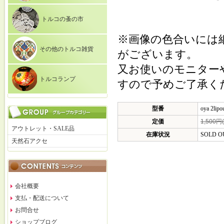
トルコの蚤の市
※画像の色合いには
その他のトルコ雑貨
がございます。
又お使いのモニター
トルコランプ
すので予めご了承く
型番
oya 2lipo
定価
1,500円
アウトレット・SALE品
在庫状況
SOLD O
天然石アクセ
会社概要
支払・配送について
お問合せ
ショップブログ