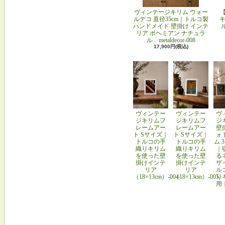
ヴィンテージキリム ウォー
ルデコ 直径35cm｜トルコ製
キ
ハンドメイド 壁掛け インテ
リア ボヘミアン ナチュラ
ル metaldecor-008
17,900円(税込)
ヴィンテー
ヴィンテー
ヴ
ジキリムフ
ジキリムフ
ジ
レームアー
レームアー
壁
ト Sサイズ｜
ト Sサイズ｜
ォ
トルコの手
トルコの手
ム 
織りキリム
織りキリム
｜
を使った壁
を使った壁
る
掛けインテ
掛けインテ
ザ
リア
リア
ル
（18×13cm）-004
（18×13cm）-005
り
用