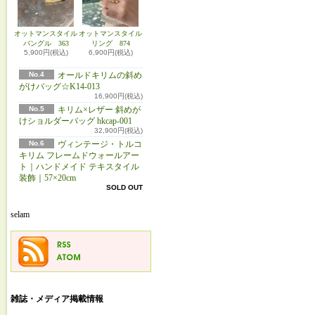
オットマンスタイル
オットマンスタイル
バングル 363
リング 874
5,900円(税込)
6,900円(税込)
No.4
オールドキリムの斜め
がけバッグ☆K14-013
16,900円(税込)
No.5
キリム×レザー 斜めが
けショルダーバッグ hkcap-001
32,900円(税込)
No.6
ヴィンテージ・トルコ
キリム フレームドウォールアー
ト｜ハンドメイド テキスタイル
装飾｜57×20cm
SOLD OUT
selam
雑誌・メディア掲載情報