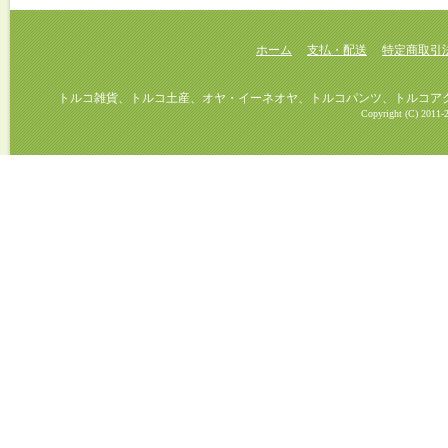
ホーム
支払・配送
特定商取引
トルコ雑貨、トルコ土産、オヤ・イーネオヤ、トルコパンツ、トルコアクセ
Copyright (C) 2011-