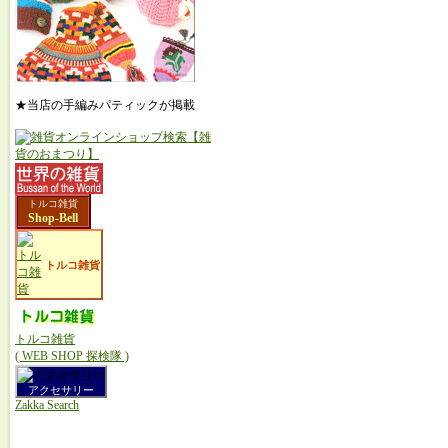
★当店の手編みパティックが掲載
トルコ雑貨
Shop-Bell
トルコ雑貨
トルコ雑貨
( WEB SHOP 探検隊 )
アクセサリー
Zakka Search