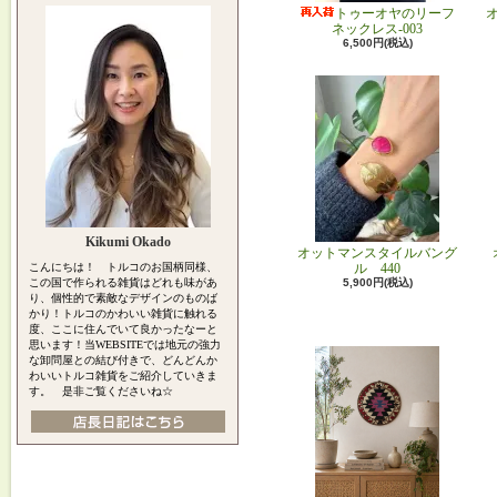
トゥーオヤのリーフ
ネックレス-003
6,500円(税込)
Kikumi Okado
オットマンスタイルバング
こんにちは！ トルコのお国柄同様、
ル 440
この国で作られる雑貨はどれも味があ
5,900円(税込)
り、個性的で素敵なデザインのものば
かり！トルコのかわいい雑貨に触れる
度、ここに住んでいて良かったなーと
思います！当WEBSITEでは地元の強力
な卸問屋との結び付きで、どんどんか
わいいトルコ雑貨をご紹介していきま
す。 是非ご覧くださいね☆