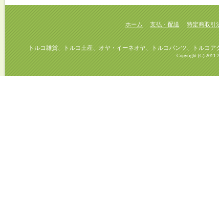
ホーム
支払・配送
特定商取引
トルコ雑貨、トルコ土産、オヤ・イーネオヤ、トルコパンツ、トルコアクセ
Copyright (C) 2011-