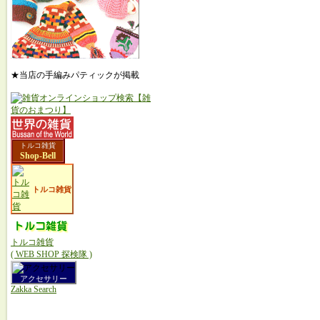
★当店の手編みパティックが掲載
トルコ雑貨
Shop-Bell
トルコ雑貨
トルコ雑貨
( WEB SHOP 探検隊 )
アクセサリー
Zakka Search