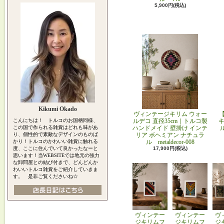
5,900円(税込)
Kikumi Okado
ヴィンテージキリム ウォー
こんにちは！ トルコのお国柄同様、
ルデコ 直径35cm｜トルコ製
キ
この国で作られる雑貨はどれも味があ
ハンドメイド 壁掛け インテ
り、個性的で素敵なデザインのものば
リア ボヘミアン ナチュラ
かり！トルコのかわいい雑貨に触れる
ル metaldecor-008
度、ここに住んでいて良かったなーと
17,900円(税込)
思います！当WEBSITEでは地元の強力
な卸問屋との結び付きで、どんどんか
わいいトルコ雑貨をご紹介していきま
す。 是非ご覧くださいね☆
ヴィンテー
ヴィンテー
ヴ
ジキリムフ
ジキリムフ
ジ