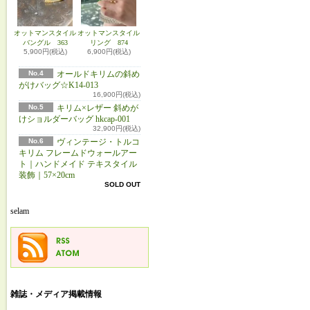
オットマンスタイル
オットマンスタイル
バングル 363
リング 874
5,900円(税込)
6,900円(税込)
No.4
オールドキリムの斜め
がけバッグ☆K14-013
16,900円(税込)
No.5
キリム×レザー 斜めが
けショルダーバッグ hkcap-001
32,900円(税込)
No.6
ヴィンテージ・トルコ
キリム フレームドウォールアー
ト｜ハンドメイド テキスタイル
装飾｜57×20cm
SOLD OUT
selam
雑誌・メディア掲載情報