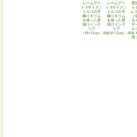
レームアー
レームアー
壁
ト Sサイズ｜
ト Sサイズ｜
ォ
トルコの手
トルコの手
ム 
織りキリム
織りキリム
｜
を使った壁
を使った壁
る
掛けインテ
掛けインテ
ザ
リア
リア
ル
（18×13cm）-004
（18×13cm）-005
り
用