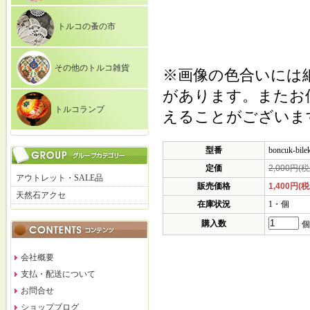
トルコの蚤の市
その他のトルコ雑貨
※画像の色合いには
があります。またお
トルコランプ
えることがございま
型番
boncuk-bile
定価
2,000円(税
アウトレット・SALE品
販売価格
1,400円(税
天然石アクセ
在庫状況
1・個
購入数
個
会社概要
支払・配送について
お問合せ
ショップブログ