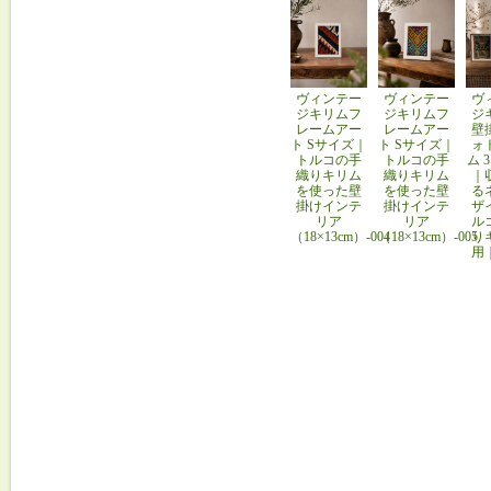
ヴィンテー
ヴィンテー
ヴ
ジキリムフ
ジキリムフ
ジ
レームアー
レームアー
壁
ト Sサイズ｜
ト Sサイズ｜
ォ
トルコの手
トルコの手
ム 
織りキリム
織りキリム
｜
を使った壁
を使った壁
る
掛けインテ
掛けインテ
ザ
リア
リア
ル
（18×13cm）-004
（18×13cm）-005
り
用