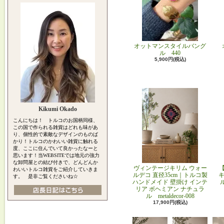
オットマンスタイルバング
ル 440
5,900円(税込)
Kikumi Okado
こんにちは！ トルコのお国柄同様、
この国で作られる雑貨はどれも味があ
り、個性的で素敵なデザインのものば
かり！トルコのかわいい雑貨に触れる
度、ここに住んでいて良かったなーと
思います！当WEBSITEでは地元の強力
な卸問屋との結び付きで、どんどんか
ヴィンテージキリム ウォー
わいいトルコ雑貨をご紹介していきま
ルデコ 直径35cm｜トルコ製
キ
す。 是非ご覧くださいね☆
ハンドメイド 壁掛け インテ
リア ボヘミアン ナチュラ
ル metaldecor-008
17,900円(税込)