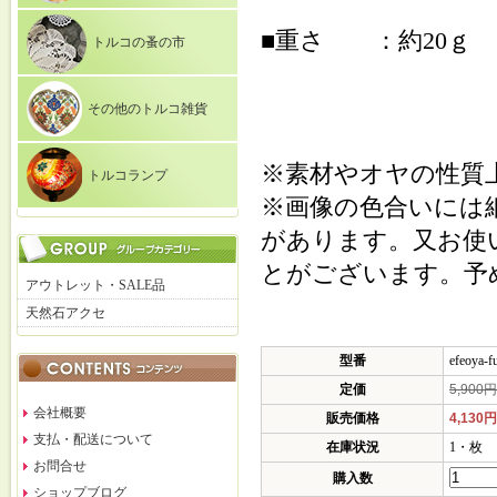
■重さ ：約
トルコの蚤の市
その他のトルコ雑貨
※素材やオヤの性質
トルコランプ
※画像の色合いには
があります。又お使
とがございます。予
アウトレット・SALE品
天然石アクセ
型番
efeoya-f
定価
5,900
会社概要
販売価格
4,130
支払・配送について
在庫状況
1・枚
お問合せ
購入数
ショップブログ