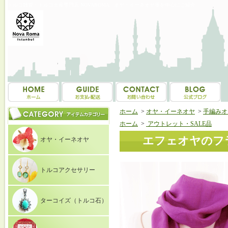
トルコ雑貨・トルコ土産専門店 NOVAROMA オヤ・イーネオヤ等を中心にご紹介
ホーム
>
オヤ・イーネオヤ
>
手編みオ
ホーム
>
アウトレット・SALE品
エフェオヤのフラ
オヤ・イーネオヤ
トルコアクセサリー
ターコイズ（トルコ石）