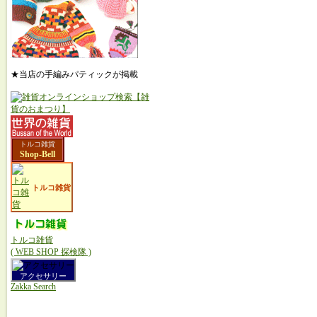
★当店の手編みパティックが掲載
トルコ雑貨
Shop-Bell
トルコ雑貨
トルコ雑貨
( WEB SHOP 探検隊 )
アクセサリー
Zakka Search