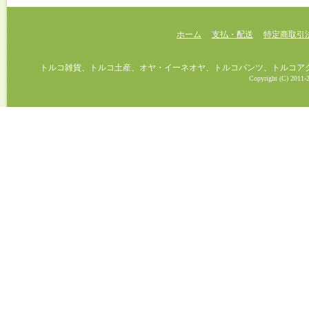
ホーム
支払・配送
特定商取引
トルコ雑貨、トルコ土産、オヤ・イーネオヤ、トルコパンツ、トルコアクセ
Copyright (C) 2011-