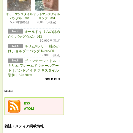
オットマンスタイル
オットマンスタイル
バングル 363
リング 874
5,900円(税込)
6,900円(税込)
No.4
オールドキリムの斜め
がけバッグ☆K14-013
16,900円(税込)
No.5
キリム×レザー 斜めが
けショルダーバッグ hkcap-001
32,900円(税込)
No.6
ヴィンテージ・トルコ
キリム フレームドウォールアー
ト｜ハンドメイド テキスタイル
装飾｜57×20cm
SOLD OUT
selam
雑誌・メディア掲載情報