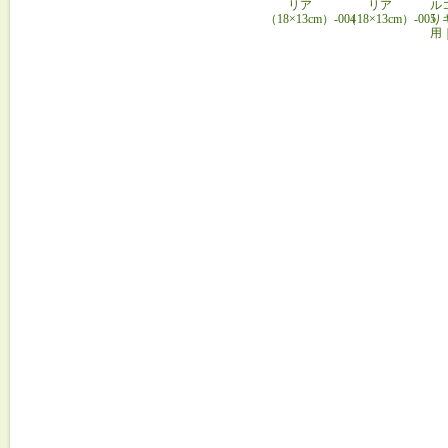
リア
リア
ル
（18×13cm）-004
（18×13cm）-005
り
用