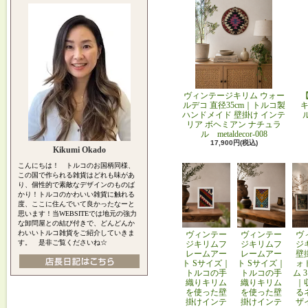
ヴィンテージキリム ウォー
ルデコ 直径35cm｜トルコ製
キ
ハンドメイド 壁掛け インテ
リア ボヘミアン ナチュラ
ル metaldecor-008
17,900円(税込)
Kikumi Okado
こんにちは！ トルコのお国柄同様、
この国で作られる雑貨はどれも味があ
り、個性的で素敵なデザインのものば
かり！トルコのかわいい雑貨に触れる
度、ここに住んでいて良かったなーと
思います！当WEBSITEでは地元の強力
な卸問屋との結び付きで、どんどんか
わいいトルコ雑貨をご紹介していきま
ヴィンテー
ヴィンテー
ヴ
す。 是非ご覧くださいね☆
ジキリムフ
ジキリムフ
ジ
レームアー
レームアー
壁
ト Sサイズ｜
ト Sサイズ｜
ォ
トルコの手
トルコの手
ム 
織りキリム
織りキリム
｜
を使った壁
を使った壁
る
掛けインテ
掛けインテ
ザ