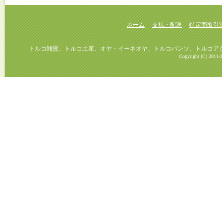
ホーム
支払・配送
特定商取引
トルコ雑貨、トルコ土産、オヤ・イーネオヤ、トルコパンツ、トルコアクセ
Copyright (C) 2011-