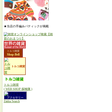
★当店の手編みパティックが掲載
トルコ雑貨
Shop-Bell
トルコ雑貨
トルコ雑貨
( WEB SHOP 探検隊 )
アクセサリー
Zakka Search