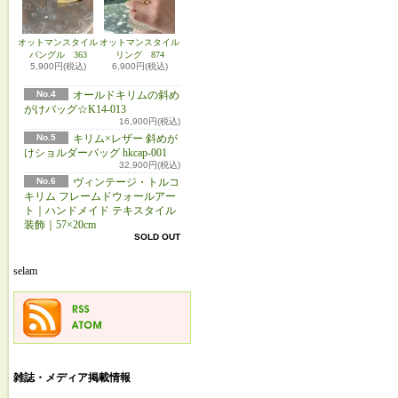
オットマンスタイル
オットマンスタイル
バングル 363
リング 874
5,900円(税込)
6,900円(税込)
No.4
オールドキリムの斜め
がけバッグ☆K14-013
16,900円(税込)
No.5
キリム×レザー 斜めが
けショルダーバッグ hkcap-001
32,900円(税込)
No.6
ヴィンテージ・トルコ
キリム フレームドウォールアー
ト｜ハンドメイド テキスタイル
装飾｜57×20cm
SOLD OUT
selam
雑誌・メディア掲載情報