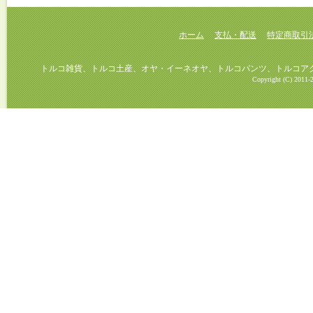
ホーム
支払・配送
特定商取引
トルコ雑貨、トルコ土産、オヤ・イーネオヤ、トルコパンツ、トルコアクセ
Copyright (C) 2011-