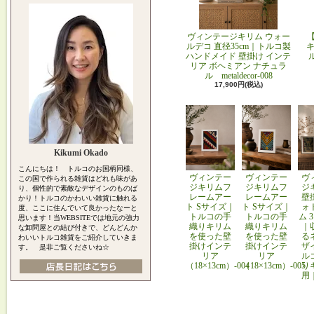
ヴィンテージキリム ウォー
ルデコ 直径35cm｜トルコ製
キ
ハンドメイド 壁掛け インテ
リア ボヘミアン ナチュラ
ル metaldecor-008
17,900円(税込)
Kikumi Okado
こんにちは！ トルコのお国柄同様、
ヴィンテー
ヴィンテー
ヴ
この国で作られる雑貨はどれも味があ
ジキリムフ
ジキリムフ
ジ
り、個性的で素敵なデザインのものば
レームアー
レームアー
壁
かり！トルコのかわいい雑貨に触れる
ト Sサイズ｜
ト Sサイズ｜
ォ
度、ここに住んでいて良かったなーと
トルコの手
トルコの手
ム 
思います！当WEBSITEでは地元の強力
織りキリム
織りキリム
｜
な卸問屋との結び付きで、どんどんか
を使った壁
を使った壁
る
わいいトルコ雑貨をご紹介していきま
掛けインテ
掛けインテ
ザ
す。 是非ご覧くださいね☆
リア
リア
ル
（18×13cm）-004
（18×13cm）-005
り
用