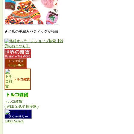
★当店の手編みパティックが掲載
トルコ雑貨
Shop-Bell
トルコ雑貨
トルコ雑貨
( WEB SHOP 探検隊 )
アクセサリー
Zakka Search