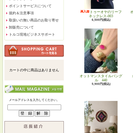
ポイントサービスについて
トゥーオヤのリーフ
規約＆注意事項
ネックレス-003
6,500円(税込)
取扱いの無い商品のお取り寄せ
卸販売について
トルコ現地ビジネスサポート
カートの中に商品はありません
オットマンスタイルバング
ル 440
5,900円(税込)
メールアドレスを入力してください。