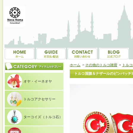
トルコ雑貨・トルコ土産専門店 NOVAROMA オヤ・イーネオヤ等を中心にご紹介
ホーム
>
その他のトルコ雑貨
>
トルコ
トルコ国旗＆ナザールのピンバッチ
オヤ・イーネオヤ
トルコアクセサリー
ターコイズ（トルコ石）