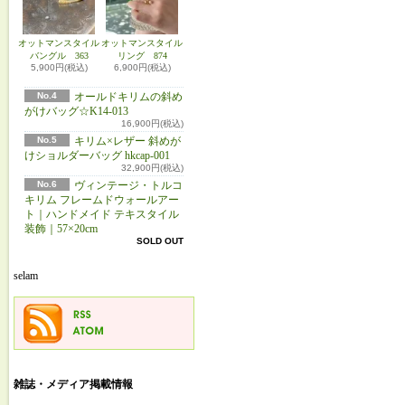
オットマンスタイル
オットマンスタイル
バングル 363
リング 874
5,900円(税込)
6,900円(税込)
No.4
オールドキリムの斜め
がけバッグ☆K14-013
16,900円(税込)
No.5
キリム×レザー 斜めが
けショルダーバッグ hkcap-001
32,900円(税込)
No.6
ヴィンテージ・トルコ
キリム フレームドウォールアー
ト｜ハンドメイド テキスタイル
装飾｜57×20cm
SOLD OUT
selam
雑誌・メディア掲載情報