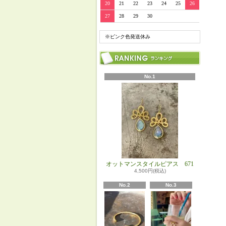
20
21
22
23
24
25
26
27
28
29
30
※ピンク色発送休み
No.1
オットマンスタイルピアス 671
4,500円(税込)
No.2
No.3