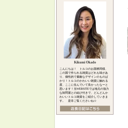
Kikumi Okado
こんにちは！ トルコのお国柄同様、
この国で作られる雑貨はどれも味があ
り、個性的で素敵なデザインのものば
かり！トルコのかわいい雑貨に触れる
度、ここに住んでいて良かったなーと
思います！当WEBSITEでは地元の強力
な卸問屋との結び付きで、どんどんか
わいいトルコ雑貨をご紹介していきま
す。 是非ご覧くださいね☆