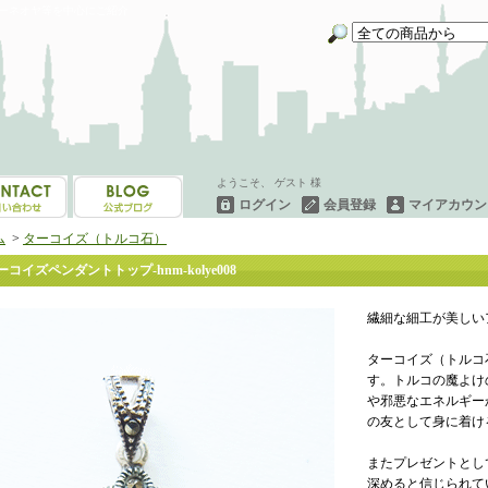
イーネオヤ等を中心にご紹介
ようこそ、 ゲスト 様
ログイン
会員登録
マイアカウン
ム
>
ターコイズ（トルコ石）
ーコイズペンダントトップ-hnm-kolye008
繊細な細工が美しい
ターコイズ（トルコ
す。トルコの魔よけ
や邪悪なエネルギー
の友として身に着け
またプレゼントとし
深めると信じられて