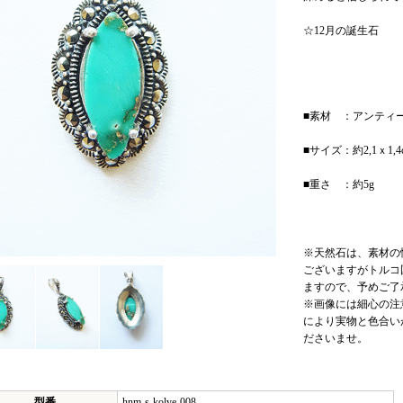
☆12月の誕生石
■素材 ：アンティー
■サイズ：約2,1ｘ1
■重さ ：約5g
※天然石は、素材の
ございますがトルコ
ますので、予めご了
※画像には細心の注
により実物と色合い
ださいませ。
型番
hnm-s-kolye-008