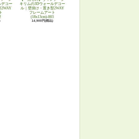
ルデコー
キリムの3Dウォールデコー
2WAY
ル｜壁掛け・置き型2WAY
ト
フレームアート
2
(18x13cm)-003
)
14,900円(税込)