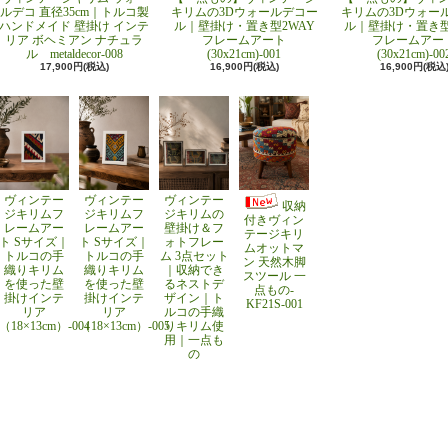
ルデコ 直径35cm｜トルコ製
キリムの3Dウォールデコー
キリムの3Dウォー
ハンドメイド 壁掛け インテ
ル｜壁掛け・置き型2WAY
ル｜壁掛け・置き型
リア ボヘミアン ナチュラ
フレームアート
フレームアー
ル metaldecor-008
(30x21cm)-001
(30x21cm)-00
17,900円(税込)
16,900円(税込)
16,900円(税込
ヴィンテー
ヴィンテー
ヴィンテー
収納
ジキリムフ
ジキリムフ
ジキリムの
付きヴィン
レームアー
レームアー
壁掛け＆フ
テージキリ
ト Sサイズ｜
ト Sサイズ｜
ォトフレー
ムオットマ
トルコの手
トルコの手
ム 3点セット
ン 天然木脚
織りキリム
織りキリム
｜収納でき
スツール 一
を使った壁
を使った壁
るネストデ
点もの-
掛けインテ
掛けインテ
ザイン｜ト
KF21S-001
リア
リア
ルコの手織
（18×13cm）-004
（18×13cm）-005
りキリム使
用｜一点も
の