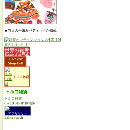
★当店の手編みパティックが掲載
トルコ雑貨
Shop-Bell
トルコ雑貨
トルコ雑貨
( WEB SHOP 探検隊 )
アクセサリー
Zakka Search