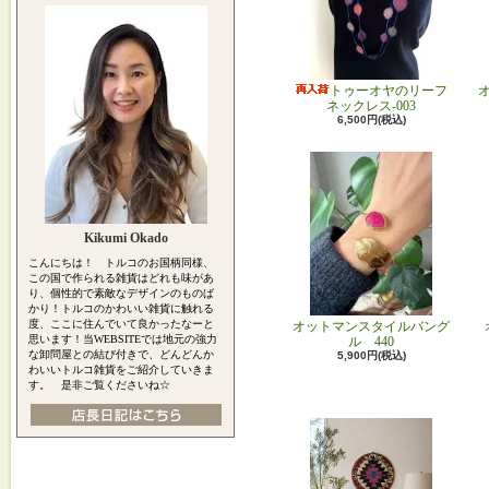
トゥーオヤのリーフ
ネックレス-003
6,500円(税込)
Kikumi Okado
こんにちは！ トルコのお国柄同様、
この国で作られる雑貨はどれも味があ
り、個性的で素敵なデザインのものば
かり！トルコのかわいい雑貨に触れる
度、ここに住んでいて良かったなーと
オットマンスタイルバング
思います！当WEBSITEでは地元の強力
ル 440
な卸問屋との結び付きで、どんどんか
5,900円(税込)
わいいトルコ雑貨をご紹介していきま
す。 是非ご覧くださいね☆