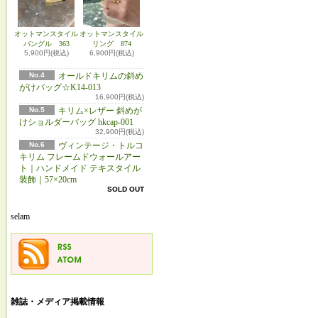
オットマンスタイル
オットマンスタイル
バングル 363
リング 874
5,900円(税込)
6,900円(税込)
No.4
オールドキリムの斜め
がけバッグ☆K14-013
16,900円(税込)
No.5
キリム×レザー 斜めが
けショルダーバッグ hkcap-001
32,900円(税込)
No.6
ヴィンテージ・トルコ
キリム フレームドウォールアー
ト｜ハンドメイド テキスタイル
装飾｜57×20cm
SOLD OUT
selam
雑誌・メディア掲載情報