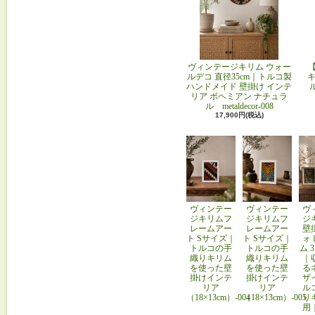
ヴィンテージキリム ウォー
ルデコ 直径35cm｜トルコ製
キ
ハンドメイド 壁掛け インテ
リア ボヘミアン ナチュラ
ル metaldecor-008
17,900円(税込)
ヴィンテー
ヴィンテー
ヴ
ジキリムフ
ジキリムフ
ジ
レームアー
レームアー
壁
ト Sサイズ｜
ト Sサイズ｜
ォ
トルコの手
トルコの手
ム 
織りキリム
織りキリム
｜
を使った壁
を使った壁
る
掛けインテ
掛けインテ
ザ
リア
リア
ル
（18×13cm）-004
（18×13cm）-005
り
用