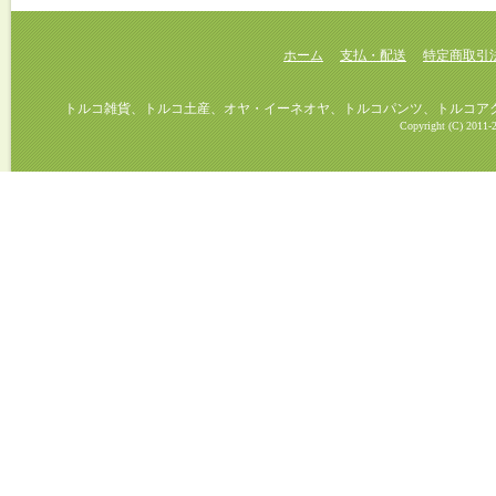
ホーム
支払・配送
特定商取引
トルコ雑貨、トルコ土産、オヤ・イーネオヤ、トルコパンツ、トルコアクセ
Copyright (C) 2011-