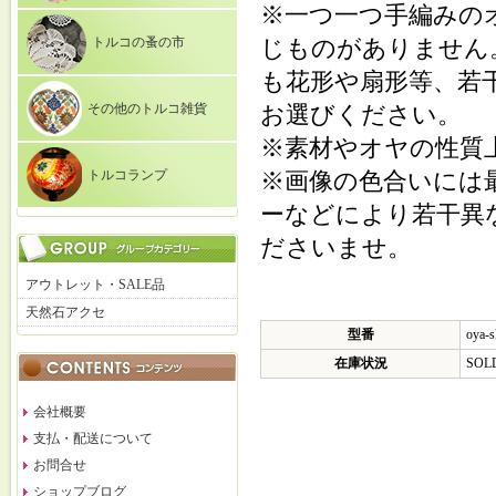
※一つ一つ手編みの
トルコの蚤の市
じものがありません
も花形や扇形等、若
その他のトルコ雑貨
お選びください。
※素材やオヤの性質
トルコランプ
※画像の色合いには
ーなどにより若干異
ださいませ。
アウトレット・SALE品
天然石アクセ
型番
oya-s
在庫状況
SOL
会社概要
支払・配送について
お問合せ
ショップブログ