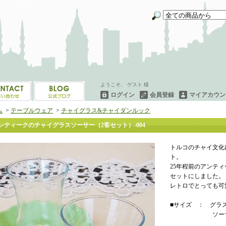
イーネオヤ等を中心にご紹介
ようこそ、 ゲスト 様
ログイン
会員登録
マイアカウン
ム
>
テーブルウェア
>
チャイグラス&チャイダンルック
ンティークのチャイグラスソーサー（2客セット）-004
トルコのチャイ文化
ト。
25年程前のアンテ
セットにしました。
レトロでとっても可
■サイズ ： グラスの
ソーサー直径