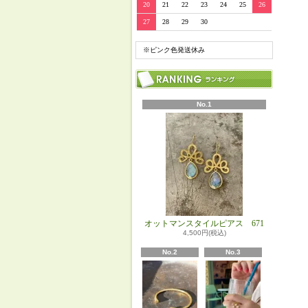
20
21
22
23
24
25
26
27
28
29
30
※ピンク色発送休み
No.1
オットマンスタイルピアス 671
4,500円(税込)
No.2
No.3