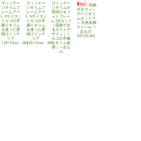
ヴィンテー
ヴィンテー
ヴィンテー
収納
ジキリムフ
ジキリムフ
ジキリムの
付きヴィン
レームアー
レームアー
壁掛け＆フ
テージキリ
ト Sサイズ｜
ト Sサイズ｜
ォトフレー
ムオットマ
トルコの手
トルコの手
ム 3点セット
ン 天然木脚
織りキリム
織りキリム
｜収納でき
スツール 一
を使った壁
を使った壁
るネストデ
点もの-
掛けインテ
掛けインテ
ザイン｜ト
KF21S-001
リア
リア
ルコの手織
（18×13cm）-004
（18×13cm）-005
りキリム使
用｜一点も
の