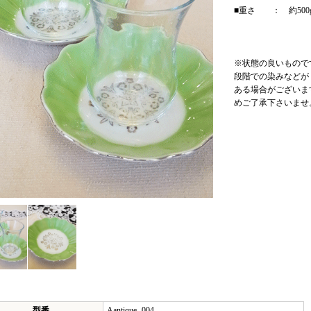
■重さ ： 約500
※状態の良いもので
段階での染みなどが
ある場合がございま
めご了承下さいませ
型番
Aantique -004