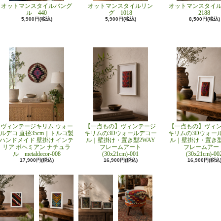
オットマンスタイルバング
オットマンスタイルリン
オットマンスタイ
ル 440
グ 1018
2188
5,900円(税込)
5,900円(税込)
8,500円(税込)
ヴィンテージキリム ウォー
【一点もの】ヴィンテージ
【一点もの】ヴィ
ルデコ 直径35cm｜トルコ製
キリムの3Dウォールデコー
キリムの3Dウォー
ハンドメイド 壁掛け インテ
ル｜壁掛け・置き型2WAY
ル｜壁掛け・置き型
リア ボヘミアン ナチュラ
フレームアート
フレームアー
ル metaldecor-008
(30x21cm)-001
(30x21cm)-00
17,900円(税込)
16,900円(税込)
16,900円(税込