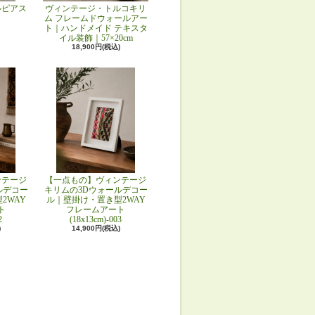
ルピアス
ヴィンテージ・トルコキリ
ム フレームドウォールアー
ト｜ハンドメイド テキスタ
イル装飾｜57×20cm
18,900円(税込)
ンテージ
【一点もの】ヴィンテージ
ルデコー
キリムの3Dウォールデコー
2WAY
ル｜壁掛け・置き型2WAY
ト
フレームアート
2
(18x13cm)-003
)
14,900円(税込)