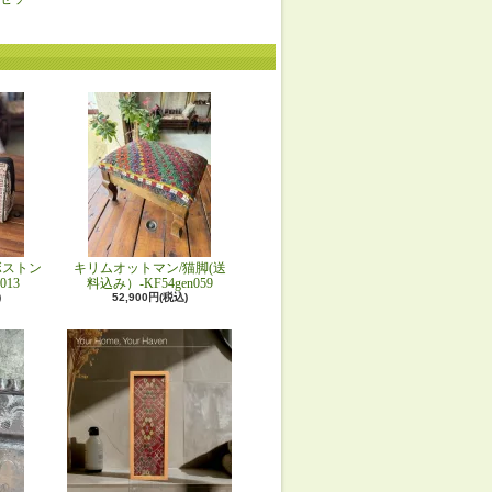
ボストン
キリムオットマン/猫脚(送
013
料込み）-KF54gen059
)
52,900円(税込)