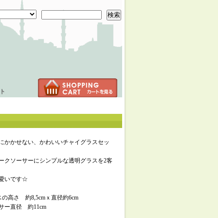
検索
ト
にかかせない、かわいいチャイグラスセッ
ィークソーサーにシンプルな透明グラスを2客
愛いです☆
高さ 約8,5cmｘ直径約6cm
 約11cm