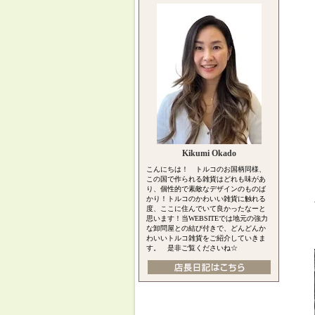
Kikumi Okado
こんにちは！ トルコのお国柄同様、
この国で作られる雑貨はどれも味があ
り、個性的で素敵なデザインのものば
かり！トルコのかわいい雑貨に触れる
度、ここに住んでいて良かったなーと
思います！当WEBSITEでは地元の強力
な卸問屋との結び付きで、どんどんか
わいいトルコ雑貨をご紹介していきま
す。 是非ご覧くださいね☆