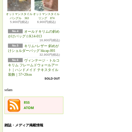
オットマンスタイル
オットマンスタイル
バングル 363
リング 874
5,900円(税込)
6,900円(税込)
No.4
オールドキリムの斜め
がけバッグ☆K14-013
16,900円(税込)
No.5
キリム×レザー 斜めが
けショルダーバッグ hkcap-001
32,900円(税込)
No.6
ヴィンテージ・トルコ
キリム フレームドウォールアー
ト｜ハンドメイド テキスタイル
装飾｜57×20cm
SOLD OUT
selam
雑誌・メディア掲載情報