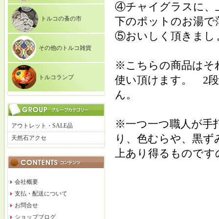
④チャイグラスに、
トルコの蚤の市
下のポットのお湯で
⑤おいしく頂きまし
その他のトルコ雑貨
※こちらの商品はそ
トルコランプ
使い頂けます。 2
ん。
※一つ一つ職人が手
アウトレット・SALE品
り、色むらや、黒ず
天然石アクセ
上あり得るものです
会社概要
支払・配送について
お問合せ
ショップブログ