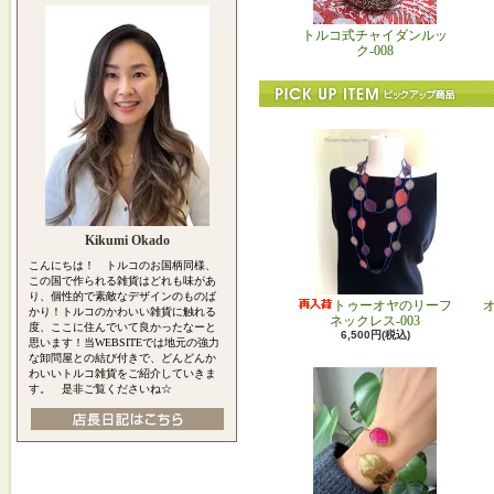
トルコ式チャイダンルッ
ク-008
Kikumi Okado
こんにちは！ トルコのお国柄同様、
この国で作られる雑貨はどれも味があ
り、個性的で素敵なデザインのものば
トゥーオヤのリーフ
かり！トルコのかわいい雑貨に触れる
ネックレス-003
度、ここに住んでいて良かったなーと
6,500円(税込)
思います！当WEBSITEでは地元の強力
な卸問屋との結び付きで、どんどんか
わいいトルコ雑貨をご紹介していきま
す。 是非ご覧くださいね☆