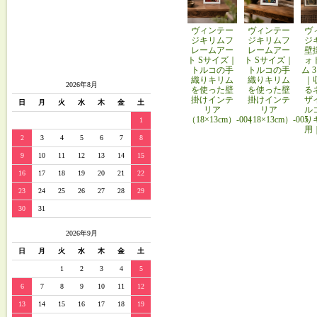
ヴィンテー
ヴィンテー
ヴ
ジキリムフ
ジキリムフ
ジ
レームアー
レームアー
壁
ト Sサイズ｜
ト Sサイズ｜
ォ
トルコの手
トルコの手
ム 
織りキリム
織りキリム
｜
2026年8月
を使った壁
を使った壁
る
掛けインテ
掛けインテ
ザ
日
月
火
水
木
金
土
リア
リア
ル
（18×13cm）-004
（18×13cm）-005
り
1
用
2
3
4
5
6
7
8
9
10
11
12
13
14
15
16
17
18
19
20
21
22
23
24
25
26
27
28
29
30
31
2026年9月
日
月
火
水
木
金
土
1
2
3
4
5
6
7
8
9
10
11
12
13
14
15
16
17
18
19