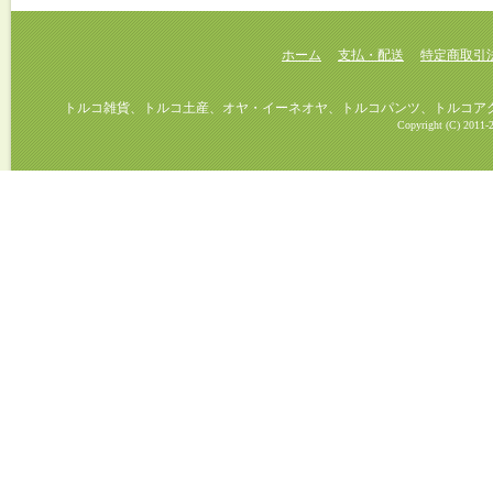
ホーム
支払・配送
特定商取引
トルコ雑貨、トルコ土産、オヤ・イーネオヤ、トルコパンツ、トルコアクセ
Copyright (C) 2011-