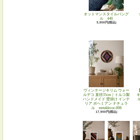
オットマンスタイルバング
ル 440
5,900円(税込)
ヴィンテージキリム ウォー
ルデコ 直径35cm｜トルコ製
キ
ハンドメイド 壁掛け インテ
リア ボヘミアン ナチュラ
ル metaldecor-008
17,900円(税込)