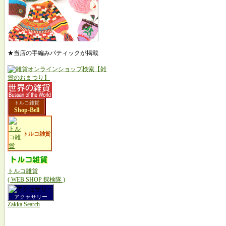
★当店の手編みパティックが掲載
トルコ雑貨
Shop-Bell
トルコ雑貨
トルコ雑貨
( WEB SHOP 探検隊 )
アクセサリー
Zakka Search