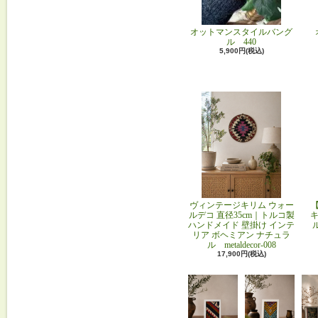
オットマンスタイルバング
ル 440
5,900円(税込)
ヴィンテージキリム ウォー
ルデコ 直径35cm｜トルコ製
キ
ハンドメイド 壁掛け インテ
リア ボヘミアン ナチュラ
ル metaldecor-008
17,900円(税込)