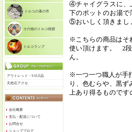
④チャイグラスに、
トルコの蚤の市
下のポットのお湯で
⑤おいしく頂きまし
その他のトルコ雑貨
※こちらの商品はそ
トルコランプ
使い頂けます。 2
ん。
※一つ一つ職人が手
アウトレット・SALE品
り、色むらや、黒ず
天然石アクセ
上あり得るものです
会社概要
支払・配送について
お問合せ
ショップブログ