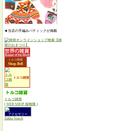
★当店の手編みパティックが掲載
トルコ雑貨
Shop-Bell
トルコ雑貨
トルコ雑貨
( WEB SHOP 探検隊 )
アクセサリー
Zakka Search