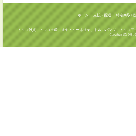
ホーム
支払・配送
特定商取引
トルコ雑貨、トルコ土産、オヤ・イーネオヤ、トルコパンツ、トルコアクセ
Copyright (C) 2011-