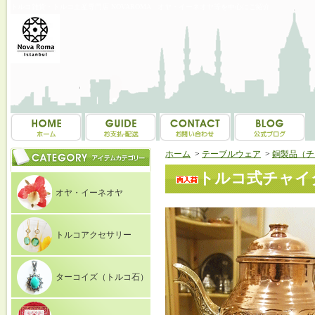
トルコ雑貨・トルコ土産専門店 NOVAROMA オヤ・イーネオヤ等を中心にご紹介
ホーム
>
テーブルウェア
>
銅製品（チ
トルコ式チャイ
オヤ・イーネオヤ
トルコアクセサリー
ターコイズ（トルコ石）