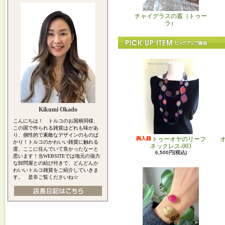
チャイグラスの蓋（トゥー
ラ）
Kikumi Okado
こんにちは！ トルコのお国柄同様、
この国で作られる雑貨はどれも味があ
り、個性的で素敵なデザインのものば
トゥーオヤのリーフ
かり！トルコのかわいい雑貨に触れる
ネックレス-003
度、ここに住んでいて良かったなーと
6,500円(税込)
思います！当WEBSITEでは地元の強力
な卸問屋との結び付きで、どんどんか
わいいトルコ雑貨をご紹介していきま
す。 是非ご覧くださいね☆