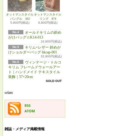
オットマンスタイル
オットマンスタイル
バングル 363
リング 874
5,900円(税込)
6,900円(税込)
No.4
オールドキリムの斜め
がけバッグ☆K14-013
16,900円(税込)
No.5
キリム×レザー 斜めが
けショルダーバッグ hkcap-001
32,900円(税込)
No.6
ヴィンテージ・トルコ
キリム フレームドウォールアー
ト｜ハンドメイド テキスタイル
装飾｜57×20cm
SOLD OUT
selam
雑誌・メディア掲載情報