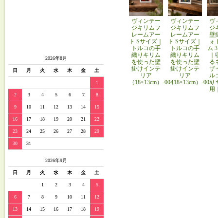
ヴィンテー
ヴィンテー
ヴ
ジキリムフ
ジキリムフ
ジ
レームアー
レームアー
壁
ト Sサイズ｜
ト Sサイズ｜
ォ
トルコの手
トルコの手
ム 
織りキリム
織りキリム
｜
2026年8月
を使った壁
を使った壁
る
掛けインテ
掛けインテ
ザ
日
月
火
水
木
金
土
リア
リア
ル
（18×13cm）-004
（18×13cm）-005
り
1
用
2
3
4
5
6
7
8
9
10
11
12
13
14
15
16
17
18
19
20
21
22
23
24
25
26
27
28
29
30
31
2026年9月
日
月
火
水
木
金
土
1
2
3
4
5
6
7
8
9
10
11
12
13
14
15
16
17
18
19