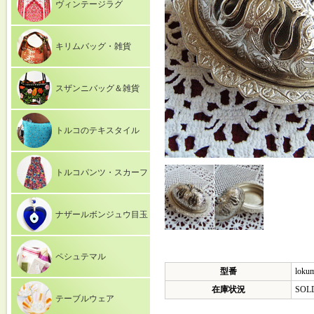
ヴィンテージラグ
キリムバッグ・雑貨
スザンニバッグ＆雑貨
トルコのテキスタイル
トルコパンツ・スカーフ
ナザールボンジュウ目玉
ペシュテマル
型番
loku
在庫状況
SOL
テーブルウェア