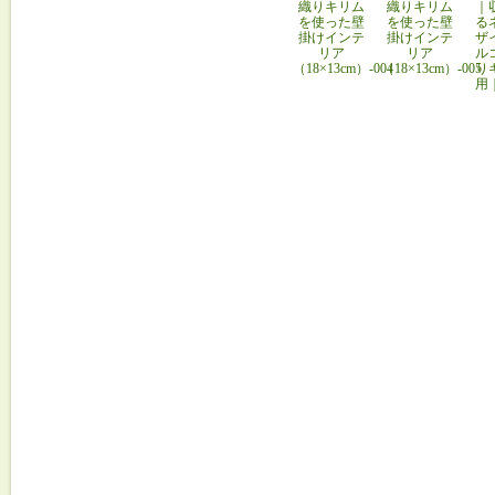
織りキリム
織りキリム
｜
を使った壁
を使った壁
る
掛けインテ
掛けインテ
ザ
リア
リア
ル
（18×13cm）-004
（18×13cm）-005
り
用