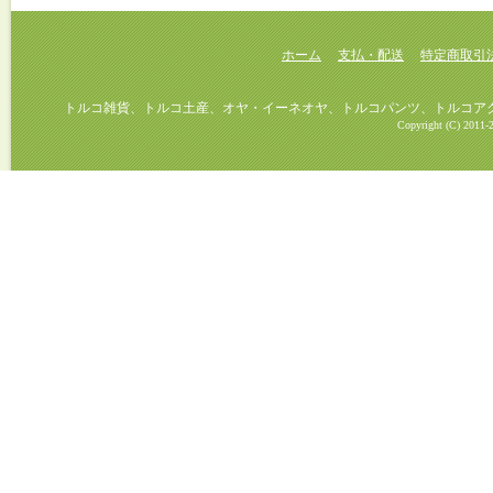
ホーム
支払・配送
特定商取引
トルコ雑貨、トルコ土産、オヤ・イーネオヤ、トルコパンツ、トルコアクセ
Copyright (C) 2011-