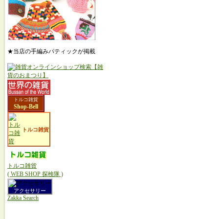
★当店の手編みパティックが掲載
トルコ雑貨
Shop-Bell
トルコ雑貨
トルコ雑貨
( WEB SHOP 探検隊 )
アクセサリー
Zakka Search