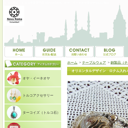
トルコ雑貨・トルコ土産専門店 NOVAROMA オヤ・イーネオヤ等を中心にご紹介
ホーム
>
テーブルウェア
>
銅製品（チ
オリエンタルデザイン ロクム入れ-0
オヤ・イーネオヤ
トルコアクセサリー
ターコイズ（トルコ石）