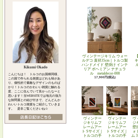
ヴィンテージキリム ウォー
ルデコ 直径35cm｜トルコ製
キ
ハンドメイド 壁掛け インテ
Kikumi Okado
リア ボヘミアン ナチュラ
ル metaldecor-008
こんにちは！ トルコのお国柄同様、
17,900円(税込)
この国で作られる雑貨はどれも味があ
り、個性的で素敵なデザインのものば
かり！トルコのかわいい雑貨に触れる
度、ここに住んでいて良かったなーと
思います！当WEBSITEでは地元の強力
な卸問屋との結び付きで、どんどんか
わいいトルコ雑貨をご紹介していきま
す。 是非ご覧くださいね☆
ヴィンテー
ヴィンテー
ヴ
ジキリムフ
ジキリムフ
ジ
レームアー
レームアー
壁
ト Sサイズ｜
ト Sサイズ｜
ォ
トルコの手
トルコの手
ム 