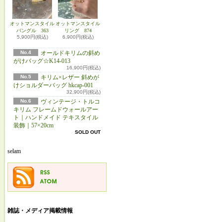
オットマンスタイル
オットマンスタイル
バングル 363
リング 874
5,900円(税込)
6,900円(税込)
No.4
オールドキリムの斜め
がけバッグ☆K14-013
16,900円(税込)
No.5
キリム×レザー 斜めが
けショルダーバッグ hkcap-001
32,900円(税込)
No.6
ヴィンテージ・トルコ
キリム フレームドウォールアー
ト｜ハンドメイド テキスタイル
装飾｜57×20cm
SOLD OUT
selam
雑誌・メディア掲載情報