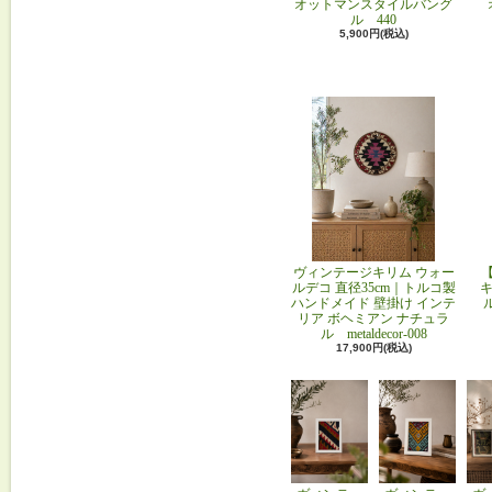
オットマンスタイルバング
ル 440
5,900円(税込)
ヴィンテージキリム ウォー
ルデコ 直径35cm｜トルコ製
キ
ハンドメイド 壁掛け インテ
リア ボヘミアン ナチュラ
ル metaldecor-008
17,900円(税込)