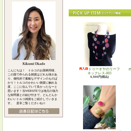
Kikumi Okado
トゥーオヤのリーフ
こんにちは！ トルコのお国柄同様、
ネックレス-003
この国で作られる雑貨はどれも味があ
6,500円(税込)
り、個性的で素敵なデザインのものば
かり！トルコのかわいい雑貨に触れる
度、ここに住んでいて良かったなーと
思います！当WEBSITEでは地元の強力
な卸問屋との結び付きで、どんどんか
わいいトルコ雑貨をご紹介していきま
す。 是非ご覧くださいね☆