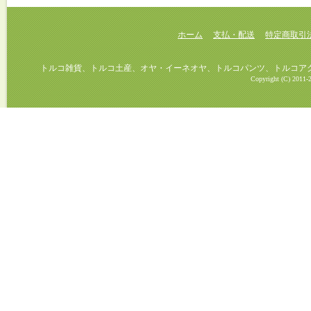
ホーム
支払・配送
特定商取引
トルコ雑貨、トルコ土産、オヤ・イーネオヤ、トルコパンツ、トルコアクセ
Copyright (C) 2011-