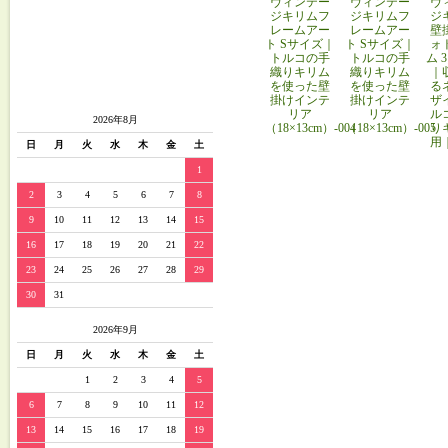
ヴィンテー
ヴィンテー
ヴ
ジキリムフ
ジキリムフ
ジ
レームアー
レームアー
壁
ト Sサイズ｜
ト Sサイズ｜
ォ
トルコの手
トルコの手
ム 
織りキリム
織りキリム
｜
を使った壁
を使った壁
る
掛けインテ
掛けインテ
ザ
リア
リア
ル
2026年8月
（18×13cm）-004
（18×13cm）-005
り
用
日
月
火
水
木
金
土
1
2
3
4
5
6
7
8
9
10
11
12
13
14
15
16
17
18
19
20
21
22
23
24
25
26
27
28
29
30
31
2026年9月
日
月
火
水
木
金
土
1
2
3
4
5
6
7
8
9
10
11
12
13
14
15
16
17
18
19