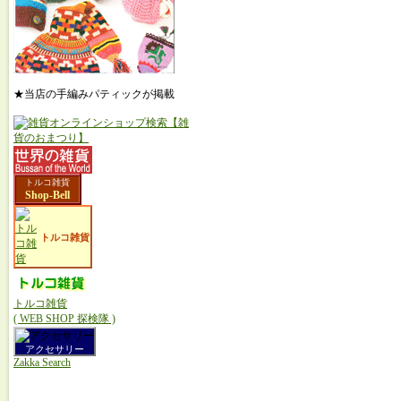
★当店の手編みパティックが掲載
トルコ雑貨
Shop-Bell
トルコ雑貨
トルコ雑貨
( WEB SHOP 探検隊 )
アクセサリー
Zakka Search