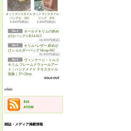
オットマンスタイル
オットマンスタイル
バングル 363
リング 874
5,900円(税込)
6,900円(税込)
No.4
オールドキリムの斜め
がけバッグ☆K14-013
16,900円(税込)
No.5
キリム×レザー 斜めが
けショルダーバッグ hkcap-001
32,900円(税込)
No.6
ヴィンテージ・トルコ
キリム フレームドウォールアー
ト｜ハンドメイド テキスタイル
装飾｜57×20cm
SOLD OUT
selam
雑誌・メディア掲載情報