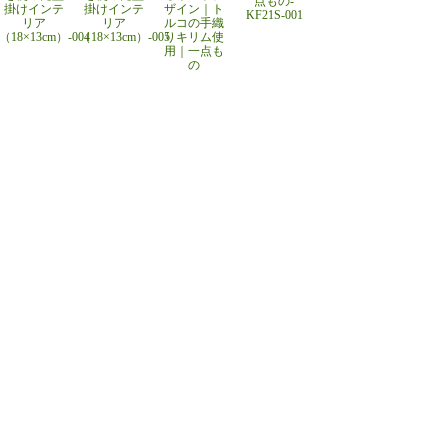
点もの-
掛けインテ
掛けインテ
ザイン｜ト
KF21S-001
リア
リア
ルコの手織
（18×13cm）-004
（18×13cm）-005
りキリム使
用｜一点も
の