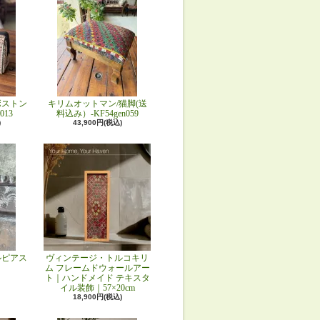
ボストン
キリムオットマン/猫脚(送
013
料込み）-KF54gen059
)
43,900円(税込)
ルピアス
ヴィンテージ・トルコキリ
ム フレームドウォールアー
ト｜ハンドメイド テキスタ
イル装飾｜57×20cm
18,900円(税込)