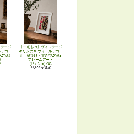
ンテージ
【一点もの】ヴィンテージ
ルデコー
キリムの3Dウォールデコー
2WAY
ル｜壁掛け・置き型2WAY
ト
フレームアート
2
(18x13cm)-003
)
14,900円(税込)