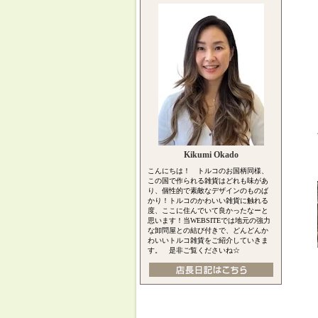
Kikumi Okado
こんにちは！ トルコのお国柄同様、
この国で作られる雑貨はどれも味があ
り、個性的で素敵なデザインのものば
かり！トルコのかわいい雑貨に触れる
度、ここに住んでいて良かったなーと
思います！当WEBSITEでは地元の強力
な卸問屋との結び付きで、どんどんか
わいいトルコ雑貨をご紹介していきま
す。 是非ご覧くださいね☆