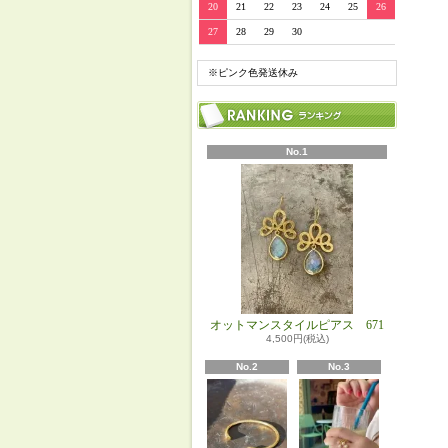
20
21
22
23
24
25
26
27
28
29
30
※ピンク色発送休み
No.1
オットマンスタイルピアス 671
4,500円(税込)
No.2
No.3