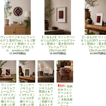
ヴィンテージキリム ウォー
【一点もの】ヴィンテージ
【一点もの】ヴィ
ルデコ 直径35cm｜トルコ製
キリムの3Dウォールデコー
キリムの3Dウォー
ハンドメイド 壁掛け インテ
ル｜壁掛け・置き型2WAY
ル｜壁掛け・置き型
リア ボヘミアン ナチュラ
フレームアート
フレームアー
ル metaldecor-008
(30x21cm)-001
(30x21cm)-00
17,900円(税込)
16,900円(税込)
16,900円(税込
ヴィンテー
ヴィンテー
ヴィンテー
収納
ジキリムフ
ジキリムフ
ジキリムの
付きヴィン
レームアー
レームアー
壁掛け＆フ
テージキリ
ト Sサイズ｜
ト Sサイズ｜
ォトフレー
ムオットマ
トルコの手
トルコの手
ム 3点セット
ン 天然木脚
織りキリム
織りキリム
｜収納でき
スツール 一
を使った壁
を使った壁
るネストデ