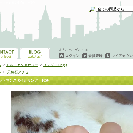
イーネオヤ等を中心にご紹介
ようこそ、 ゲスト 様
ログイン
会員登録
マイアカウン
ム
>
トルコアクセサリー
>
リング（Rings)
ム
>
天然石アクセ
ットマンスタイルリング 1050