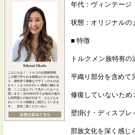
年代：ヴィンテージ
状態：オリジナルの
■ 特徴
トルクメン族特有の
Kikumi Okado
こんにちは！ トルコのお国柄同様、
平織り部分を含めて
この国で作られる雑貨はどれも味があ
り、個性的で素敵なデザインのものば
かり！トルコのかわいい雑貨に触れる
度、ここに住んでいて良かったなーと
修復していないため
思います！当WEBSITEでは地元の強力
な卸問屋との結び付きで、どんどんか
わいいトルコ雑貨をご紹介していきま
す。 是非ご覧くださいね☆
壁掛け・ディスプレ
部族文化を深く感じ