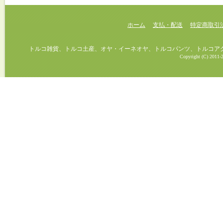
ホーム
支払・配送
特定商取引
トルコ雑貨、トルコ土産、オヤ・イーネオヤ、トルコパンツ、トルコアクセ
Copyright (C) 2011-