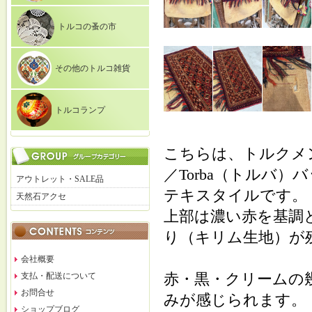
トルコの蚤の市
その他のトルコ雑貨
トルコランプ
こちらは、トルクメン
／Torba（トルバ
アウトレット・SALE品
テキスタイルです。
天然石アクセ
上部は濃い赤を基調
り（キリム生地）が
会社概要
赤・黒・クリームの
支払・配送について
お問合せ
みが感じられます。
ショップブログ