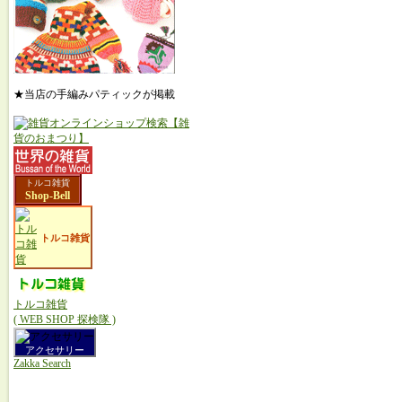
★当店の手編みパティックが掲載
トルコ雑貨
Shop-Bell
トルコ雑貨
トルコ雑貨
( WEB SHOP 探検隊 )
アクセサリー
Zakka Search