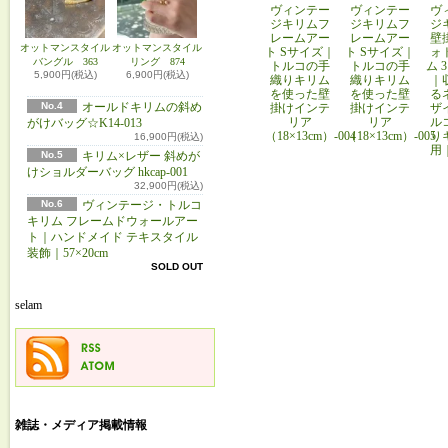
ヴィンテー
ヴィンテー
ヴ
ジキリムフ
ジキリムフ
ジ
レームアー
レームアー
壁
オットマンスタイル
オットマンスタイル
ト Sサイズ｜
ト Sサイズ｜
ォ
バングル 363
リング 874
トルコの手
トルコの手
ム 
5,900円(税込)
6,900円(税込)
織りキリム
織りキリム
｜
を使った壁
を使った壁
る
No.4
オールドキリムの斜め
掛けインテ
掛けインテ
ザ
リア
リア
ル
がけバッグ☆K14-013
（18×13cm）-004
（18×13cm）-005
り
16,900円(税込)
用
No.5
キリム×レザー 斜めが
けショルダーバッグ hkcap-001
32,900円(税込)
No.6
ヴィンテージ・トルコ
キリム フレームドウォールアー
ト｜ハンドメイド テキスタイル
装飾｜57×20cm
SOLD OUT
selam
雑誌・メディア掲載情報