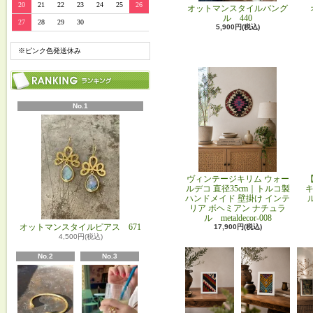
20
21
22
23
24
25
26
オットマンスタイルバング
ル 440
27
28
29
30
5,900円(税込)
※ピンク色発送休み
No.1
ヴィンテージキリム ウォー
ルデコ 直径35cm｜トルコ製
キ
ハンドメイド 壁掛け インテ
リア ボヘミアン ナチュラ
ル metaldecor-008
オットマンスタイルピアス 671
17,900円(税込)
4,500円(税込)
No.2
No.3