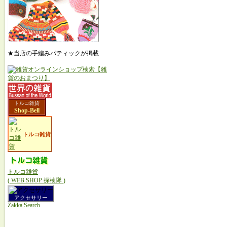
★当店の手編みパティックが掲載
トルコ雑貨
Shop-Bell
トルコ雑貨
トルコ雑貨
( WEB SHOP 探検隊 )
アクセサリー
Zakka Search