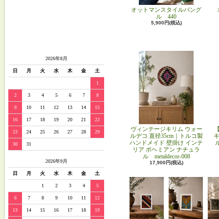
オットマンスタイルバング
ル 440
5,900円(税込)
2026年8月
日
月
火
水
木
金
土
1
2
3
4
5
6
7
8
9
10
11
12
13
14
15
16
17
18
19
20
21
22
ヴィンテージキリム ウォー
23
24
25
26
27
28
29
ルデコ 直径35cm｜トルコ製
キ
ハンドメイド 壁掛け インテ
30
31
リア ボヘミアン ナチュラ
ル metaldecor-008
2026年9月
17,900円(税込)
日
月
火
水
木
金
土
1
2
3
4
5
6
7
8
9
10
11
12
13
14
15
16
17
18
19