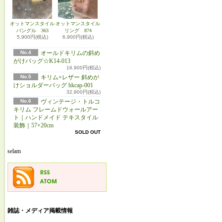
オットマンスタイル
オットマンスタイル
バングル 363
リング 874
5,900円(税込)
6,900円(税込)
No.4
オールドキリムの斜め
がけバッグ☆K14-013
16,900円(税込)
No.5
キリム×レザー 斜めが
けショルダーバッグ hkcap-001
32,900円(税込)
No.6
ヴィンテージ・トルコ
キリム フレームドウォールアー
ト｜ハンドメイド テキスタイル
装飾｜57×20cm
SOLD OUT
selam
雑誌・メディア掲載情報