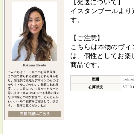
【発送について】
イスタンブールより
す。
【ご注意】
こちらは本物のヴィ
は、個性としてお楽
商品です。
Kikumi Okado
こんにちは！ トルコのお国柄同様、
この国で作られる雑貨はどれも味があ
型番
mehmet
り、個性的で素敵なデザインのものば
かり！トルコのかわいい雑貨に触れる
在庫状況
SOLD 
度、ここに住んでいて良かったなーと
思います！当WEBSITEでは地元の強力
な卸問屋との結び付きで、どんどんか
わいいトルコ雑貨をご紹介していきま
す。 是非ご覧くださいね☆