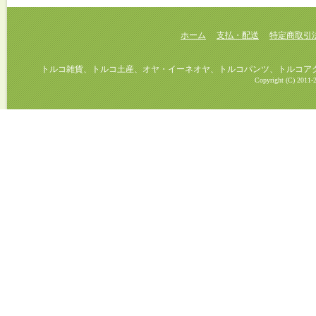
ホーム
支払・配送
特定商取引
トルコ雑貨、トルコ土産、オヤ・イーネオヤ、トルコパンツ、トルコアクセ
Copyright (C) 2011-