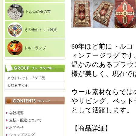
トルコの蚤の市
その他のトルコ雑貨
60年ほど前にトル
トルコランプ
ィンテージラグです
温かみのあるブラウ
様が美しく、現在で
アウトレット・SALE品
天然石アクセ
ウール素材ならでは
やリビング、ベッド
として活躍します。
会社概要
支払・配送について
【商品詳細】
お問合せ
ショップブログ