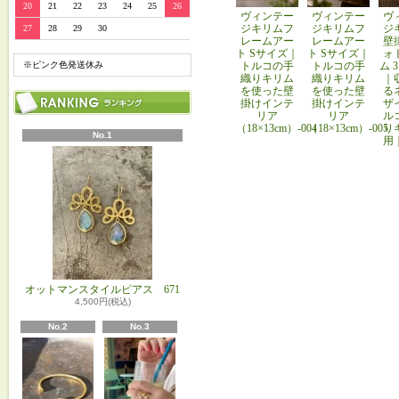
20
21
22
23
24
25
26
ヴィンテー
ヴィンテー
ヴ
ジキリムフ
ジキリムフ
ジ
27
28
29
30
レームアー
レームアー
壁
ト Sサイズ｜
ト Sサイズ｜
ォ
※ピンク色発送休み
トルコの手
トルコの手
ム 
織りキリム
織りキリム
｜
を使った壁
を使った壁
る
掛けインテ
掛けインテ
ザ
リア
リア
ル
（18×13cm）-004
（18×13cm）-005
り
No.1
用
オットマンスタイルピアス 671
4,500円(税込)
No.2
No.3