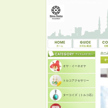
トルコ雑貨・トルコ土産専門店 NOVAROMA オヤ・
ホー
オ
オヤ・イーネオヤ
トルコアクセサリー
ターコイズ（トルコ石）