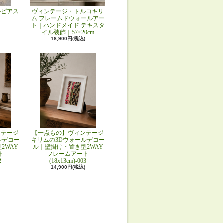
ルピアス
ヴィンテージ・トルコキリ
ム フレームドウォールアー
ト｜ハンドメイド テキスタ
イル装飾｜57×20cm
18,900円(税込)
ンテージ
【一点もの】ヴィンテージ
ルデコー
キリムの3Dウォールデコー
2WAY
ル｜壁掛け・置き型2WAY
ト
フレームアート
2
(18x13cm)-003
)
14,900円(税込)