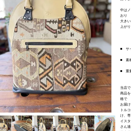
中はノ
おり
大きい
上がり
■ サイ
■ 素
■ 重量
当店で
商品を
格で
お届け
トルコ
け、専
イスタ
さん達