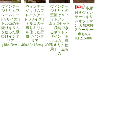
ヴィンテー
ヴィンテー
ヴィンテー
収納
ジキリムフ
ジキリムフ
ジキリムの
付きヴィン
レームアー
レームアー
壁掛け＆フ
テージキリ
ト Sサイズ｜
ト Sサイズ｜
ォトフレー
ムオットマ
トルコの手
トルコの手
ム 3点セット
ン 天然木脚
織りキリム
織りキリム
｜収納でき
スツール 一
を使った壁
を使った壁
るネストデ
点もの-
掛けインテ
掛けインテ
ザイン｜ト
KF21S-001
リア
リア
ルコの手織
（18×13cm）-004
（18×13cm）-005
りキリム使
用｜一点も
の