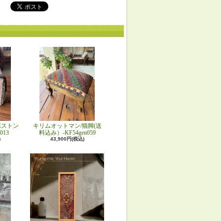
ボストン
キリムオットマン/猫脚(送
013
料込み）-KF54gen059
)
43,900円(税込)