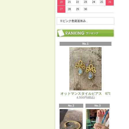
20
21
22
23
24
25
26
27
28
29
30
※ピンク色発送休み
No.1
オットマンスタイルピアス 671
4,500円(税込)
No.2
No.3