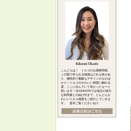
Kikumi Okado
こんにちは！ トルコのお国柄同様、
この国で作られる雑貨はどれも味があ
り、個性的で素敵なデザインのものば
かり！トルコのかわいい雑貨に触れる
度、ここに住んでいて良かったなーと
思います！当WEBSITEでは地元の強力
な卸問屋との結び付きで、どんどんか
わいいトルコ雑貨をご紹介していきま
す。 是非ご覧くださいね☆