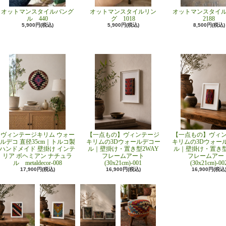
オットマンスタイルバング
オットマンスタイルリン
オットマンスタイ
ル 440
グ 1018
2188
5,900円(税込)
5,900円(税込)
8,500円(税込)
ヴィンテージキリム ウォー
【一点もの】ヴィンテージ
【一点もの】ヴィ
ルデコ 直径35cm｜トルコ製
キリムの3Dウォールデコー
キリムの3Dウォー
ハンドメイド 壁掛け インテ
ル｜壁掛け・置き型2WAY
ル｜壁掛け・置き型
リア ボヘミアン ナチュラ
フレームアート
フレームアー
ル metaldecor-008
(30x21cm)-001
(30x21cm)-00
17,900円(税込)
16,900円(税込)
16,900円(税込