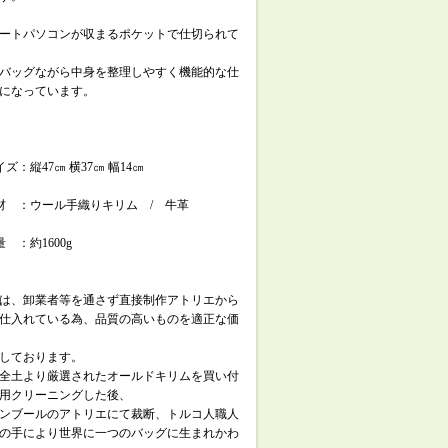
ートパソコンが収まるポケットで仕切られて
バッグながら中身を整理しやすく機能的な仕
になっています。
ズ：縦47㎝ 横37㎝ 幅14㎝
材 ：ウール手織りキリム / 牛革
 ：約1600g
は、卸業者等を通さず直接制作アトリエから
仕入れている為、品質の高いものを適正な価
しております。
全土より厳選されたオールドキリムを買い付
用クリーニングした後、
ンブールのアトリエにて裁断、トルコ人職人
の手により世界に一つのバッグに生まれかわ