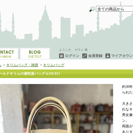
イーネオヤ等を中心にご紹介
ようこそ、 ゲスト 様
ログイン
会員登録
マイアカウン
ム
>
キリムバッグ・雑貨
>
キリムバッグ
ールドキリムの個性派バッグ-k119-015
約30
られた
大きさ
れなキ
男女兼
ン。
両面が
ありま