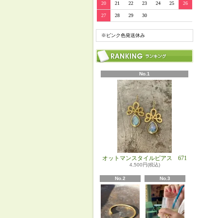
20
21
22
23
24
25
26
27
28
29
30
※ピンク色発送休み
No.1
オットマンスタイルピアス 671
4,500円(税込)
No.2
No.3