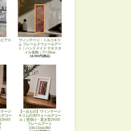
ルピアス
ヴィンテージ・トルコキリ
ム フレームドウォールアー
ト｜ハンドメイド テキスタ
イル装飾｜57×20cm
18,900円(税込)
ンテージ
【一点もの】ヴィンテージ
ルデコー
キリムの3Dウォールデコー
2WAY
ル｜壁掛け・置き型2WAY
ト
フレームアート
2
(18x13cm)-003