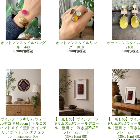
オットマンスタイルバング
オットマンスタイルリン
オットマンスタイ
ル 440
グ 1018
2188
5,900円(税込)
5,900円(税込)
8,500円(税込)
ヴィンテージキリム ウォー
【一点もの】ヴィンテージ
【一点もの】ヴィ
ルデコ 直径35cm｜トルコ製
キリムの3Dウォールデコー
キリムの3Dウォー
ハンドメイド 壁掛け インテ
ル｜壁掛け・置き型2WAY
ル｜壁掛け・置き型
リア ボヘミアン ナチュラ
フレームアート
フレームアー
ル metaldecor-008
(30x21cm)-001
(30x21cm)-00