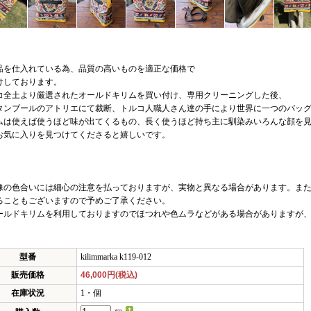
品を仕入れている為、品質の高いものを適正な価格で
けしております。
コ全土より厳選されたオールドキリムを買い付け、専用クリーニングした後、
タンブールのアトリエにて裁断、トルコ人職人さん達の手により世界に一つのバッ
ムは使えば使うほど味が出てくるもの、長く使うほど持ち主に馴染みいろんな顔を
お気に入りを見つけてくださると嬉しいです。
像の色合いには細心の注意を払っておりますが、実物と異なる場合があります。また
ることもございますので予めご了承ください。
ールドキリムを利用しておりますのでほつれや色ムラなどがある場合がありますが
型番
kilimmarka k119-012
販売価格
46,000円(税込)
在庫状況
1・個