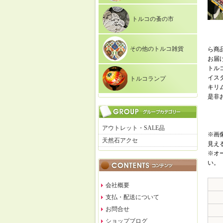
トルコの蚤の市
その他のトルコ雑貨
ら商
お届
トル
イス
トルコランプ
キリ
是非
アウトレット・SALE品
※画
天然石アクセ
見え
※オ
い。
会社概要
支払・配送について
お問合せ
ショップブログ