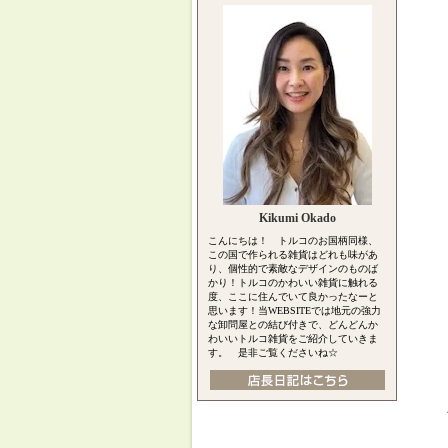
Kikumi Okado
こんにちは！ トルコのお国柄同様、
この国で作られる雑貨はどれも味があ
り、個性的で素敵なデザインのものば
かり！トルコのかわいい雑貨に触れる
度、ここに住んでいて良かったなーと
思います！当WEBSITEでは地元の強力
な卸問屋との結び付きで、どんどんか
わいいトルコ雑貨をご紹介していきま
す。 是非ご覧くださいね☆