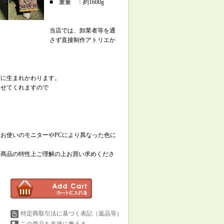
■ 重量 ：約1600g
当店では、卸業者等を通
さず直接制作アトリエか
グに生まれかわります。
見せてくれますので
お使いのモニターやPCにより異なった色に
、商品の特性上ご理解の上お買い求めくださ
特定商取引法に基づく表記（返品等）