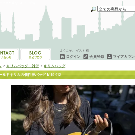
イーネオヤ等を中心にご紹介
ようこそ、 ゲスト 様
ログイン
会員登録
マイアカウン
ム
>
キリムバッグ・雑貨
>
キリムバッグ
ールドキリムの個性派バッグ-k119-012