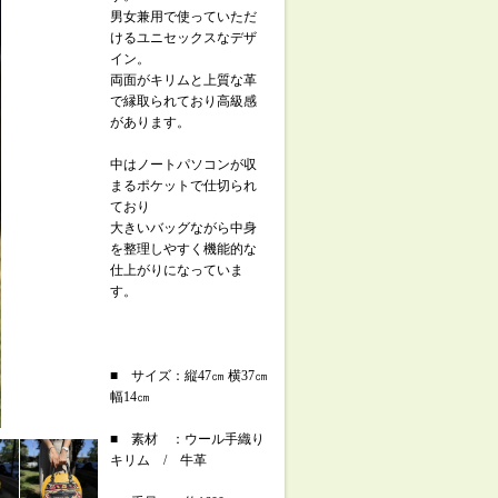
男女兼用で使っていただ
けるユニセックスなデザ
イン。
両面がキリムと上質な革
で縁取られており高級感
があります。
中はノートパソコンが収
まるポケットで仕切られ
ており
大きいバッグながら中身
を整理しやすく機能的な
仕上がりになっていま
す。
■ サイズ：縦47㎝ 横37㎝
幅14㎝
■ 素材 ：ウール手織り
キリム / 牛革