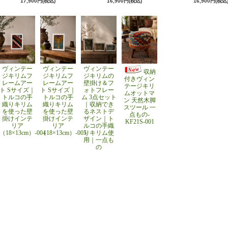
17,900円(税込)
16,900円(税込)
16,900円(税込
ヴィンテー
ヴィンテー
ヴィンテー
収納
ジキリムフ
ジキリムフ
ジキリムの
付きヴィン
レームアー
レームアー
壁掛け＆フ
テージキリ
ト Sサイズ｜
ト Sサイズ｜
ォトフレー
ムオットマ
トルコの手
トルコの手
ム 3点セット
ン 天然木脚
織りキリム
織りキリム
｜収納でき
スツール 一
を使った壁
を使った壁
るネストデ
点もの-
掛けインテ
掛けインテ
ザイン｜ト
KF21S-001
リア
リア
ルコの手織
（18×13cm）-004
（18×13cm）-005
りキリム使
用｜一点も
の