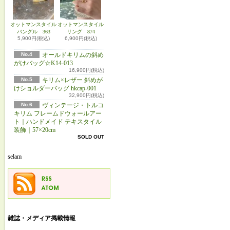
オットマンスタイル
オットマンスタイル
バングル 363
リング 874
5,900円(税込)
6,900円(税込)
No.4
オールドキリムの斜め
がけバッグ☆K14-013
16,900円(税込)
No.5
キリム×レザー 斜めが
けショルダーバッグ hkcap-001
32,900円(税込)
No.6
ヴィンテージ・トルコ
キリム フレームドウォールアー
ト｜ハンドメイド テキスタイル
装飾｜57×20cm
SOLD OUT
selam
雑誌・メディア掲載情報