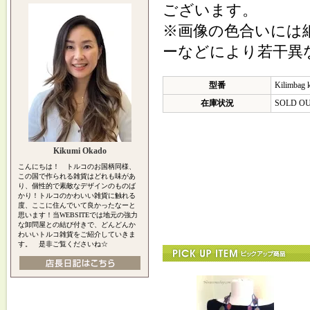
ございます。
※画像の色合いには
ーなどにより若干異
型番
Kilimbag 
在庫状況
SOLD O
Kikumi Okado
こんにちは！ トルコのお国柄同様、
この国で作られる雑貨はどれも味があ
り、個性的で素敵なデザインのものば
かり！トルコのかわいい雑貨に触れる
度、ここに住んでいて良かったなーと
思います！当WEBSITEでは地元の強力
な卸問屋との結び付きで、どんどんか
わいいトルコ雑貨をご紹介していきま
す。 是非ご覧くださいね☆