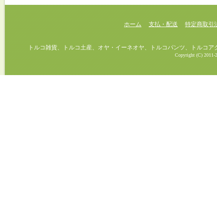
ホーム
支払・配送
特定商取引
トルコ雑貨、トルコ土産、オヤ・イーネオヤ、トルコパンツ、トルコアクセ
Copyright (C) 2011-