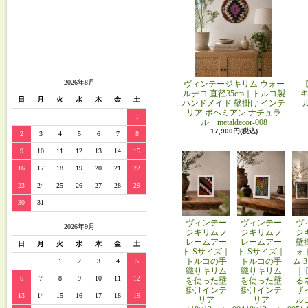
2026年8月
ヴィンテージキリム ウォー
ルデコ 直径35cm｜トルコ製
キ
日
月
火
水
木
金
土
ハンドメイド 壁掛け インテ
リア ボヘミアン ナチュラ
1
ル metaldecor-008
17,900円(税込)
2
3
4
5
6
7
8
9
10
11
12
13
14
15
16
17
18
19
20
21
22
23
24
25
26
27
28
29
30
31
ヴィンテー
ヴィンテー
ヴ
2026年9月
ジキリムフ
ジキリムフ
ジ
レームアー
レームアー
壁
日
月
火
水
木
金
土
ト Sサイズ｜
ト Sサイズ｜
ォ
トルコの手
トルコの手
ム 
1
2
3
4
5
織りキリム
織りキリム
｜
6
7
8
9
10
11
12
を使った壁
を使った壁
る
掛けインテ
掛けインテ
ザ
13
14
15
16
17
18
19
リア
リア
ル