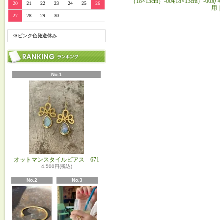
（18×13cm）-004
（18×13cm）-005
り
20
21
22
23
24
25
26
用
27
28
29
30
※ピンク色発送休み
No.1
オットマンスタイルピアス 671
4,500円(税込)
No.2
No.3