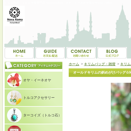
トルコ雑貨・トルコ土産専門店 NOVAROMA オヤ・イーネオヤ等を中心にご紹介
ホーム
>
キリムバッグ・雑貨
>
キリム
オールドキリムの斜めがけバッグ☆K14
オヤ・イーネオヤ
トルコアクセサリー
ターコイズ（トルコ石）