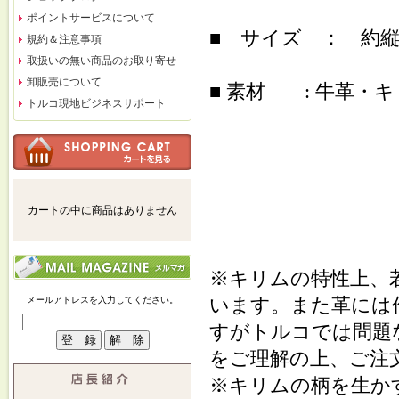
ポイントサービスについて
■ サイズ ： 約縦16c
規約＆注意事項
取扱いの無い商品のお取り寄せ
卸販売について
■ 素材 : 牛革・
トルコ現地ビジネスサポート
カートの中に商品はありません
※キリムの特性上、
います。また革には
メールアドレスを入力してください。
すがトルコでは問題
をご理解の上、ご注
※キリムの柄を生か