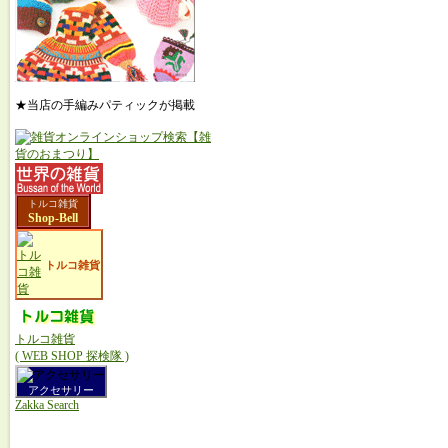
★当店の手編みパティックが掲載
トルコ雑貨
Shop-Bell
トルコ雑貨
トルコ雑貨
( WEB SHOP 探検隊 )
アクセサリー
Zakka Search