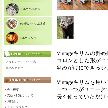
トルコの蚤の市
その他のトルコ雑貨
トルコランプ
Vintageキリムの
コロンとした形がユ
アウトレット・SALE品
斜めがけにできるシ
天然石アクセ
Vintageキリムを
一つ一つがユニーク
会社概要
長く使っていただけ
支払・配送について
お問合せ
ショップブログ