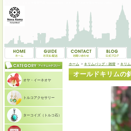
トルコ雑貨・トルコ土産専門店 NOVAROMA オヤ・イーネオヤ等を中心にご紹介
ホーム
>
キリムバッグ・雑貨
>
キリム
オールドキリムの斜め
オヤ・イーネオヤ
トルコアクセサリー
ターコイズ（トルコ石）