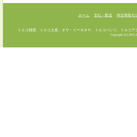
ホーム
支払・配送
特定商取引
トルコ雑貨、トルコ土産、オヤ・イーネオヤ、トルコパンツ、トルコアクセ
Copyright (C) 2011-