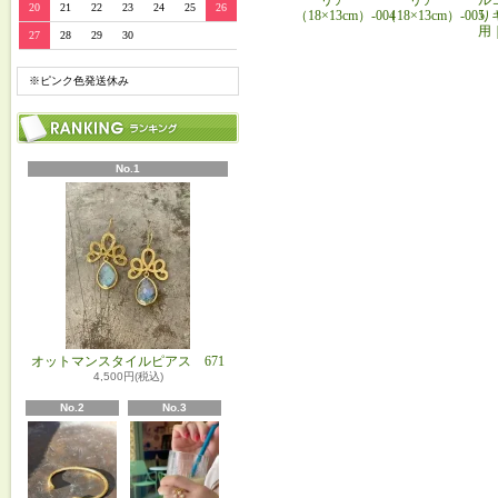
20
21
22
23
24
25
26
（18×13cm）-004
（18×13cm）-005
り
用
27
28
29
30
※ピンク色発送休み
No.1
オットマンスタイルピアス 671
4,500円(税込)
No.2
No.3