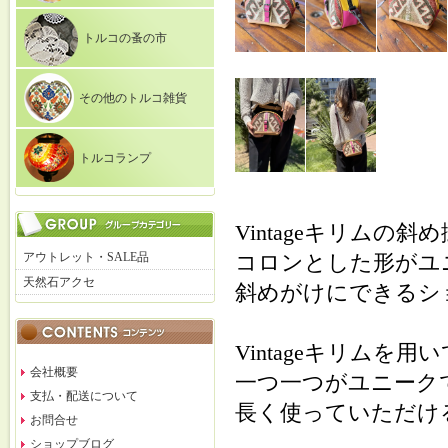
トルコの蚤の市
その他のトルコ雑貨
トルコランプ
Vintageキリムの
アウトレット・SALE品
コロンとした形がユ
天然石アクセ
斜めがけにできるシ
Vintageキリムを
会社概要
一つ一つがユニーク
支払・配送について
長く使っていただけ
お問合せ
ショップブログ