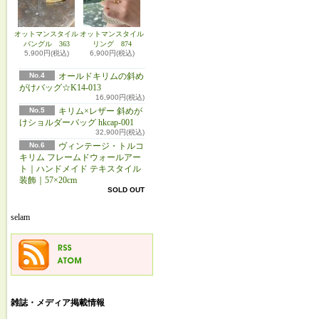
オットマンスタイル
オットマンスタイル
バングル 363
リング 874
5,900円(税込)
6,900円(税込)
No.4
オールドキリムの斜め
がけバッグ☆K14-013
16,900円(税込)
No.5
キリム×レザー 斜めが
けショルダーバッグ hkcap-001
32,900円(税込)
No.6
ヴィンテージ・トルコ
キリム フレームドウォールアー
ト｜ハンドメイド テキスタイル
装飾｜57×20cm
SOLD OUT
selam
雑誌・メディア掲載情報