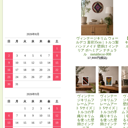
2026年8月
ヴィンテージキリム ウォー
日
月
火
水
木
金
土
ルデコ 直径35cm｜トルコ製
キ
ハンドメイド 壁掛け インテ
1
リア ボヘミアン ナチュラ
ル metaldecor-008
2
3
4
5
6
7
8
17,900円(税込)
9
10
11
12
13
14
15
16
17
18
19
20
21
22
23
24
25
26
27
28
29
30
31
2026年9月
ヴィンテー
ヴィンテー
ヴ
ジキリムフ
ジキリムフ
ジ
日
月
火
水
木
金
土
レームアー
レームアー
壁
ト Sサイズ｜
ト Sサイズ｜
ォ
1
2
3
4
5
トルコの手
トルコの手
ム 
織りキリム
織りキリム
｜
6
7
8
9
10
11
12
を使った壁
を使った壁
る
13
14
15
16
17
18
19
掛けインテ
掛けインテ
ザ
リア
リア
ル