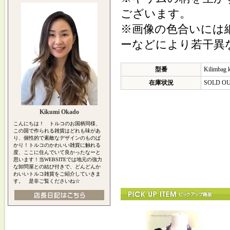
ございます。
※画像の色合いには
ーなどにより若干異
型番
Kilimbag 
在庫状況
SOLD O
Kikumi Okado
こんにちは！ トルコのお国柄同様、
この国で作られる雑貨はどれも味があ
り、個性的で素敵なデザインのものば
かり！トルコのかわいい雑貨に触れる
度、ここに住んでいて良かったなーと
思います！当WEBSITEでは地元の強力
な卸問屋との結び付きで、どんどんか
わいいトルコ雑貨をご紹介していきま
す。 是非ご覧くださいね☆