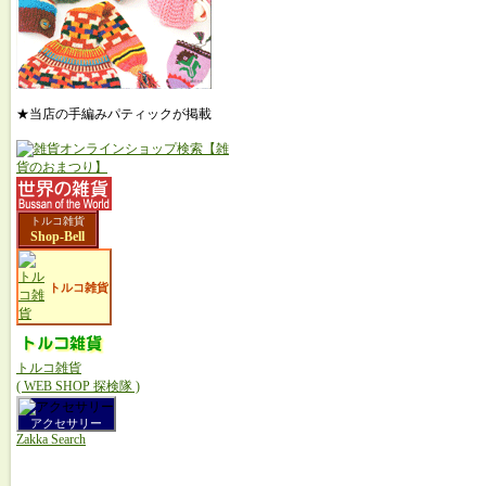
★当店の手編みパティックが掲載
トルコ雑貨
Shop-Bell
トルコ雑貨
トルコ雑貨
( WEB SHOP 探検隊 )
アクセサリー
Zakka Search