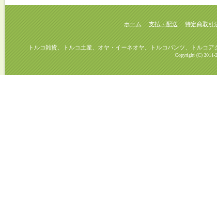
ホーム
支払・配送
特定商取引
トルコ雑貨、トルコ土産、オヤ・イーネオヤ、トルコパンツ、トルコアクセ
Copyright (C) 2011-