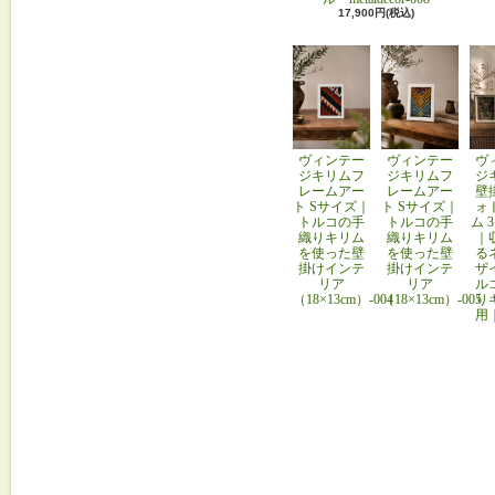
17,900円(税込)
ヴィンテー
ヴィンテー
ヴ
ジキリムフ
ジキリムフ
ジ
レームアー
レームアー
壁
ト Sサイズ｜
ト Sサイズ｜
ォ
トルコの手
トルコの手
ム 
織りキリム
織りキリム
｜
を使った壁
を使った壁
る
掛けインテ
掛けインテ
ザ
リア
リア
ル
（18×13cm）-004
（18×13cm）-005
り
用