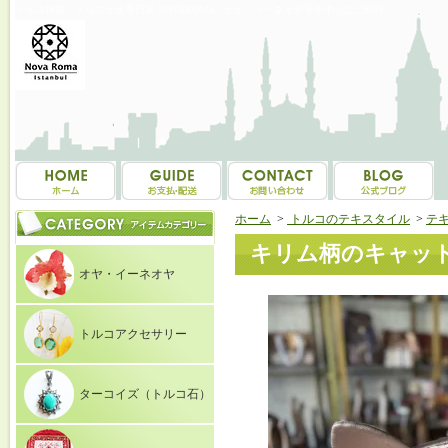
トルコ雑貨・トルコ土産専門店 NOVAROMA オヤ・イーネオヤ等を中心にご紹介
ホーム
>
トルコのテキスタイル
>
テ
キリム柄のキャット
オヤ・イーネオヤ
トルコアクセサリー
ターコイズ（トルコ石）