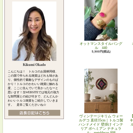
オットマンスタイルバング
ル 440
5,900円(税込)
Kikumi Okado
こんにちは！ トルコのお国柄同様、
この国で作られる雑貨はどれも味があ
り、個性的で素敵なデザインのものば
かり！トルコのかわいい雑貨に触れる
度、ここに住んでいて良かったなーと
思います！当WEBSITEでは地元の強力
な卸問屋との結び付きで、どんどんか
わいいトルコ雑貨をご紹介していきま
す。 是非ご覧くださいね☆
ヴィンテージキリム ウォー
ルデコ 直径35cm｜トルコ製
キ
ハンドメイド 壁掛け インテ
リア ボヘミアン ナチュラ
ル metaldecor-008