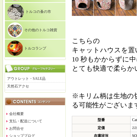
トルコの蚤の市
その他のトルコ雑貨
こちらの
トルコランプ
キャットハウスを置
10 秒もかからずに
とても快適で柔らか
アウトレット・SALE品
天然石アクセ
※キリム柄は生地の
る可能性がございま
会社概要
型番
Ca
支払・配送について
定価
2
お問合せ
ショップブログ
在庫状況
SO