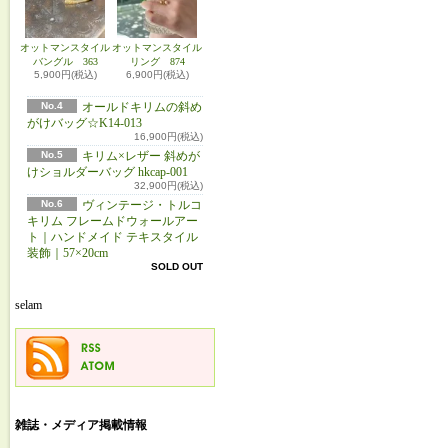
オットマンスタイル
オットマンスタイル
バングル 363
リング 874
5,900円(税込)
6,900円(税込)
No.4
オールドキリムの斜め
がけバッグ☆K14-013
16,900円(税込)
No.5
キリム×レザー 斜めが
けショルダーバッグ hkcap-001
32,900円(税込)
No.6
ヴィンテージ・トルコ
キリム フレームドウォールアー
ト｜ハンドメイド テキスタイル
装飾｜57×20cm
SOLD OUT
selam
雑誌・メディア掲載情報