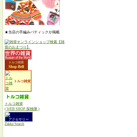
★当店の手編みパティックが掲載
トルコ雑貨
Shop-Bell
トルコ雑貨
トルコ雑貨
( WEB SHOP 探検隊 )
アクセサリー
Zakka Search