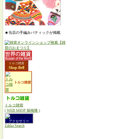
★当店の手編みパティックが掲載
トルコ雑貨
Shop-Bell
トルコ雑貨
トルコ雑貨
( WEB SHOP 探検隊 )
アクセサリー
Zakka Search