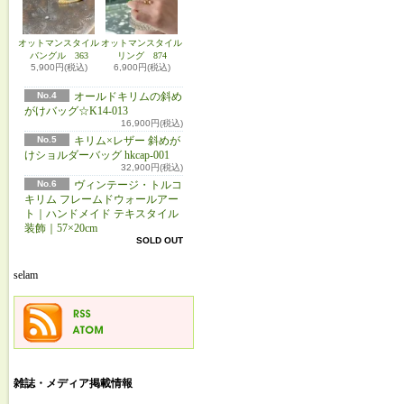
オットマンスタイル
オットマンスタイル
バングル 363
リング 874
5,900円(税込)
6,900円(税込)
No.4
オールドキリムの斜め
がけバッグ☆K14-013
16,900円(税込)
No.5
キリム×レザー 斜めが
けショルダーバッグ hkcap-001
32,900円(税込)
No.6
ヴィンテージ・トルコ
キリム フレームドウォールアー
ト｜ハンドメイド テキスタイル
装飾｜57×20cm
SOLD OUT
selam
雑誌・メディア掲載情報