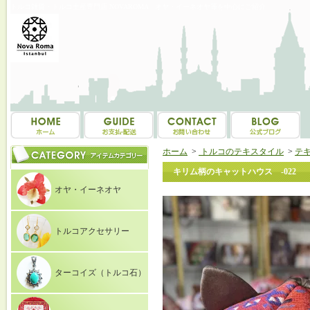
トルコ雑貨・トルコ土産専門店 NOVAROMA オヤ・イーネオヤ等を中心にご紹介
ホーム
>
トルコのテキスタイル
>
テ
キリム柄のキャットハウス -022
オヤ・イーネオヤ
トルコアクセサリー
ターコイズ（トルコ石）