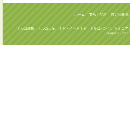
ホーム
支払・配送
特定商取引
トルコ雑貨、トルコ土産、オヤ・イーネオヤ、トルコパンツ、トルコアクセ
Copyright (C) 2011-