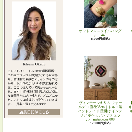
オットマンスタイルバング
ル 440
5,900円(税込)
Kikumi Okado
こんにちは！ トルコのお国柄同様、
この国で作られる雑貨はどれも味があ
り、個性的で素敵なデザインのものば
かり！トルコのかわいい雑貨に触れる
度、ここに住んでいて良かったなーと
思います！当WEBSITEでは地元の強力
な卸問屋との結び付きで、どんどんか
わいいトルコ雑貨をご紹介していきま
ヴィンテージキリム ウォー
す。 是非ご覧くださいね☆
ルデコ 直径35cm｜トルコ製
キ
ハンドメイド 壁掛け インテ
リア ボヘミアン ナチュラ
ル metaldecor-008
17,900円(税込)