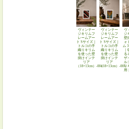
ヴィンテー
ヴィンテー
ヴ
ジキリムフ
ジキリムフ
ジ
レームアー
レームアー
壁
ト Sサイズ｜
ト Sサイズ｜
ォ
トルコの手
トルコの手
ム 
織りキリム
織りキリム
｜
を使った壁
を使った壁
る
掛けインテ
掛けインテ
ザ
リア
リア
ル
（18×13cm）-004
（18×13cm）-005
り
用