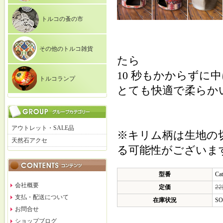
トルコの蚤の市
その他のトルコ雑貨
たら
10 秒もかからずに
トルコランプ
とても快適で柔らか
アウトレット・SALE品
※キリム柄は生地の
天然石アクセ
る可能性がございま
型番
Ca
会社概要
定価
2
支払・配送について
在庫状況
SO
お問合せ
ショップブログ