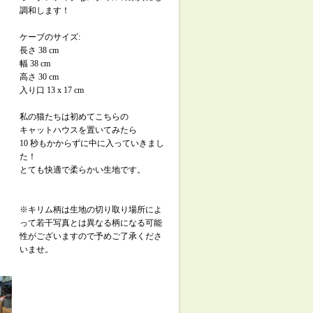
調和します！
ケーブのサイズ:
長さ 38 cm
幅 38 cm
高さ 30 cm
入り口 13 x 17 cm
私の猫たちは初めてこちらの
キャットハウスを置いてみたら
10 秒もかからずに中に入っていきまし
た！
とても快適で柔らかい生地です。
※キリム柄は生地の切り取り場所によ
って若干写真とは異なる柄になる可能
性がございますので予めご了承くださ
いませ。