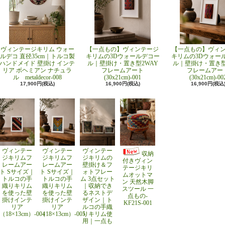
ヴィンテージキリム ウォー
【一点もの】ヴィンテージ
【一点もの】ヴィ
ルデコ 直径35cm｜トルコ製
キリムの3Dウォールデコー
キリムの3Dウォー
ハンドメイド 壁掛け インテ
ル｜壁掛け・置き型2WAY
ル｜壁掛け・置き型
リア ボヘミアン ナチュラ
フレームアート
フレームアー
ル metaldecor-008
(30x21cm)-001
(30x21cm)-00
17,900円(税込)
16,900円(税込)
16,900円(税込
ヴィンテー
ヴィンテー
ヴィンテー
収納
ジキリムフ
ジキリムフ
ジキリムの
付きヴィン
レームアー
レームアー
壁掛け＆フ
テージキリ
ト Sサイズ｜
ト Sサイズ｜
ォトフレー
ムオットマ
トルコの手
トルコの手
ム 3点セット
ン 天然木脚
織りキリム
織りキリム
｜収納でき
スツール 一
を使った壁
を使った壁
るネストデ
点もの-
掛けインテ
掛けインテ
ザイン｜ト
KF21S-001
リア
リア
ルコの手織
（18×13cm）-004
（18×13cm）-005
りキリム使
用｜一点も