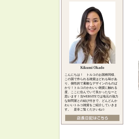
Kikumi Okado
こんにちは！ トルコのお国柄同様、
この国で作られる雑貨はどれも味があ
り、個性的で素敵なデザインのものば
かり！トルコのかわいい雑貨に触れる
度、ここに住んでいて良かったなーと
思います！当WEBSITEでは地元の強力
な卸問屋との結び付きで、どんどんか
わいいトルコ雑貨をご紹介していきま
す。 是非ご覧くださいね☆