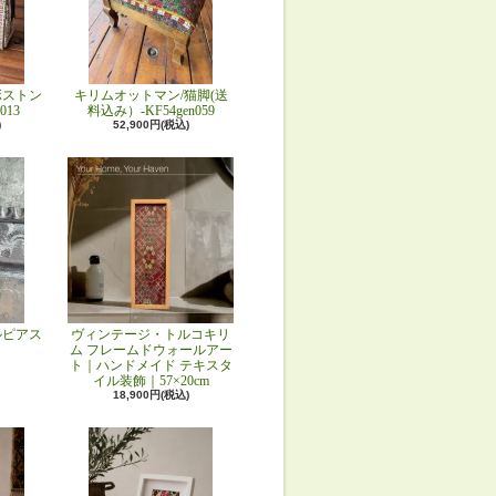
ボストン
キリムオットマン/猫脚(送
013
料込み）-KF54gen059
)
52,900円(税込)
ルピアス
ヴィンテージ・トルコキリ
ム フレームドウォールアー
ト｜ハンドメイド テキスタ
イル装飾｜57×20cm
18,900円(税込)