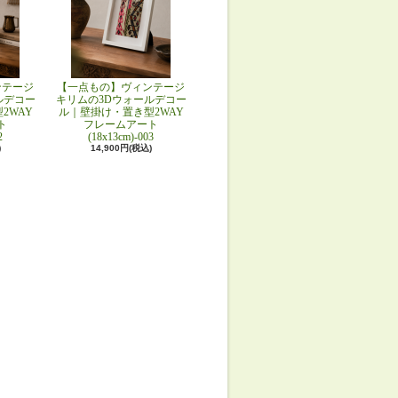
ンテージ
【一点もの】ヴィンテージ
ルデコー
キリムの3Dウォールデコー
2WAY
ル｜壁掛け・置き型2WAY
ト
フレームアート
2
(18x13cm)-003
)
14,900円(税込)