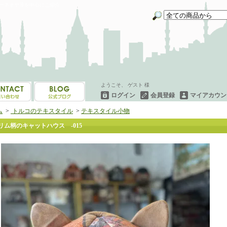
イーネオヤ等を中心にご紹介
ようこそ、 ゲスト 様
ログイン
会員登録
マイアカウン
ム
>
トルコのテキスタイル
>
テキスタイル小物
リム柄のキャットハウス -015