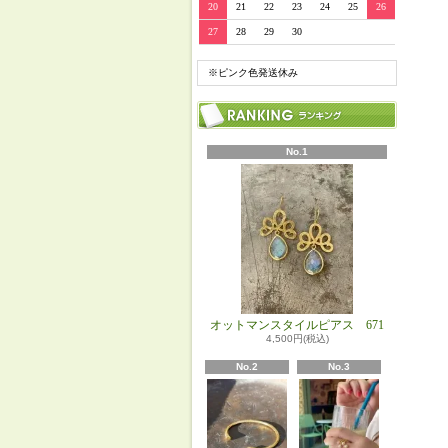
20
21
22
23
24
25
26
27
28
29
30
※ピンク色発送休み
No.1
オットマンスタイルピアス 671
4,500円(税込)
No.2
No.3