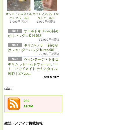
オットマンスタイル
オットマンスタイル
バングル 363
リング 874
5,900円(税込)
6,900円(税込)
No.4
オールドキリムの斜め
がけバッグ☆K14-013
16,900円(税込)
No.5
キリム×レザー 斜めが
けショルダーバッグ hkcap-001
32,900円(税込)
No.6
ヴィンテージ・トルコ
キリム フレームドウォールアー
ト｜ハンドメイド テキスタイル
装飾｜57×20cm
SOLD OUT
selam
雑誌・メディア掲載情報