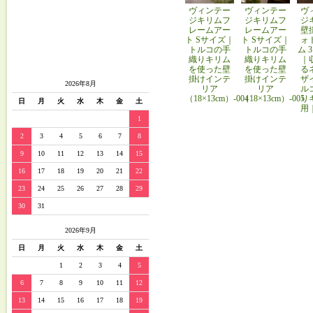
ヴィンテー
ヴィンテー
ヴ
ジキリムフ
ジキリムフ
ジ
レームアー
レームアー
壁
ト Sサイズ｜
ト Sサイズ｜
ォ
トルコの手
トルコの手
ム 
織りキリム
織りキリム
｜
を使った壁
を使った壁
る
掛けインテ
掛けインテ
ザ
2026年8月
リア
リア
ル
（18×13cm）-004
（18×13cm）-005
り
日
月
火
水
木
金
土
用
1
2
3
4
5
6
7
8
9
10
11
12
13
14
15
16
17
18
19
20
21
22
23
24
25
26
27
28
29
30
31
2026年9月
日
月
火
水
木
金
土
1
2
3
4
5
6
7
8
9
10
11
12
13
14
15
16
17
18
19