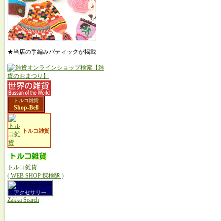
★当店の手編みパティックが掲載
トルコ雑貨
Shop-Bell
トルコ雑貨
トルコ雑貨
( WEB SHOP 探検隊 )
アクセサリー
Zakka Search