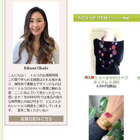
Kikumi Okado
こんにちは！ トルコのお国柄同様、
トゥーオヤのリーフ
この国で作られる雑貨はどれも味があ
ネックレス-003
り、個性的で素敵なデザインのものば
6,500円(税込)
かり！トルコのかわいい雑貨に触れる
度、ここに住んでいて良かったなーと
思います！当WEBSITEでは地元の強力
な卸問屋との結び付きで、どんどんか
わいいトルコ雑貨をご紹介していきま
す。 是非ご覧くださいね☆