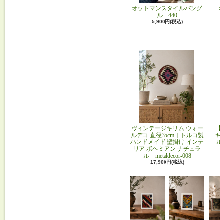
オットマンスタイルバング
ル 440
5,900円(税込)
ヴィンテージキリム ウォー
ルデコ 直径35cm｜トルコ製
キ
ハンドメイド 壁掛け インテ
リア ボヘミアン ナチュラ
ル metaldecor-008
17,900円(税込)