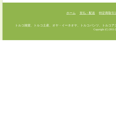
ホーム
支払・配送
特定商取引
トルコ雑貨、トルコ土産、オヤ・イーネオヤ、トルコパンツ、トルコアクセ
Copyright (C) 2011-