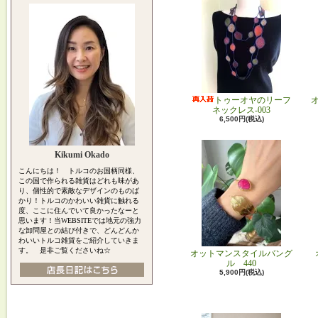
トゥーオヤのリーフ
ネックレス-003
6,500円(税込)
Kikumi Okado
こんにちは！ トルコのお国柄同様、
この国で作られる雑貨はどれも味があ
り、個性的で素敵なデザインのものば
かり！トルコのかわいい雑貨に触れる
度、ここに住んでいて良かったなーと
思います！当WEBSITEでは地元の強力
な卸問屋との結び付きで、どんどんか
わいいトルコ雑貨をご紹介していきま
す。 是非ご覧くださいね☆
オットマンスタイルバング
ル 440
5,900円(税込)