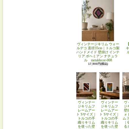
ヴィンテージキリム ウォー
ルデコ 直径35cm｜トルコ製
キ
ハンドメイド 壁掛け インテ
リア ボヘミアン ナチュラ
ル metaldecor-008
17,900円(税込)
ヴィンテー
ヴィンテー
ヴ
ジキリムフ
ジキリムフ
ジ
レームアー
レームアー
壁
ト Sサイズ｜
ト Sサイズ｜
ォ
トルコの手
トルコの手
ム 
織りキリム
織りキリム
｜
を使った壁
を使った壁
る