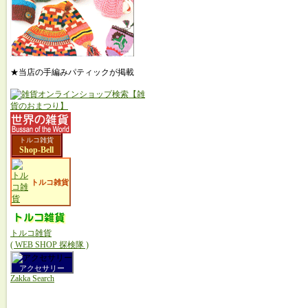
★当店の手編みパティックが掲載
トルコ雑貨
Shop-Bell
トルコ雑貨
トルコ雑貨
( WEB SHOP 探検隊 )
アクセサリー
Zakka Search