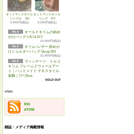
オットマンスタイル
オットマンスタイル
バングル 363
リング 874
5,900円(税込)
6,900円(税込)
No.4
オールドキリムの斜め
がけバッグ☆K14-013
16,900円(税込)
No.5
キリム×レザー 斜めが
けショルダーバッグ hkcap-001
32,900円(税込)
No.6
ヴィンテージ・トルコ
キリム フレームドウォールアー
ト｜ハンドメイド テキスタイル
装飾｜57×20cm
SOLD OUT
selam
雑誌・メディア掲載情報