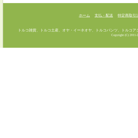
ホーム
支払・配送
特定商取引
トルコ雑貨、トルコ土産、オヤ・イーネオヤ、トルコパンツ、トルコアクセ
Copyright (C) 2011-