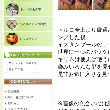
トルコの蚤の市
その他のトルコ雑貨
トルコ全土より厳選
ングした後、
トルコランプ
イスタンブールのア
世界に一つのバッグ
キリムは使えば使う
アウトレット・SALE品
染みいろんな顔を見
天然石アクセ
是非お気に入りを見
会社概要
支払・配送について
※画像の色合いには
お問合せ
ショップブログ