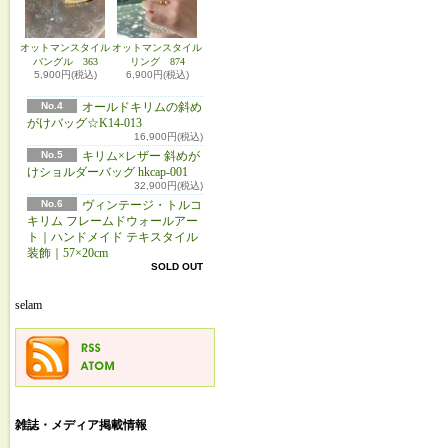
オットマンスタイル
オットマンスタイル
バングル 363
リング 874
5,900円(税込)
6,900円(税込)
No.4
オールドキリムの斜め
がけバッグ☆K14-013
16,900円(税込)
No.5
キリム×レザー 斜めが
けショルダーバッグ hkcap-001
32,900円(税込)
No.6
ヴィンテージ・トルコ
キリム フレームドウォールアー
ト｜ハンドメイド テキスタイル
装飾｜57×20cm
SOLD OUT
selam
雑誌・メディア掲載情報