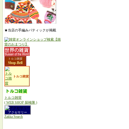
★当店の手編みパティックが掲載
トルコ雑貨
Shop-Bell
トルコ雑貨
トルコ雑貨
( WEB SHOP 探検隊 )
アクセサリー
Zakka Search