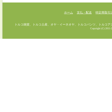
ホーム
支払・配送
特定商取引
トルコ雑貨、トルコ土産、オヤ・イーネオヤ、トルコパンツ、トルコアクセ
Copyright (C) 2011-