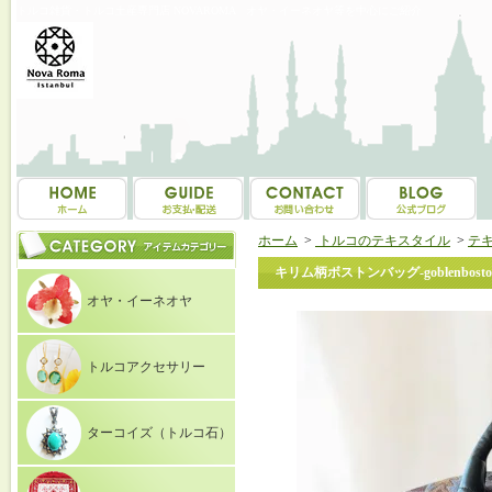
トルコ雑貨・トルコ土産専門店 NOVAROMA オヤ・イーネオヤ等を中心にご紹介
ホーム
>
トルコのテキスタイル
>
テ
キリム柄ボストンバッグ-goblenbosto
オヤ・イーネオヤ
トルコアクセサリー
ターコイズ（トルコ石）