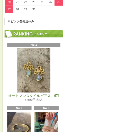
20
21
22
23
24
25
26
27
28
29
30
※ピンク色発送休み
No.1
オットマンスタイルピアス 671
4,500円(税込)
No.2
No.3