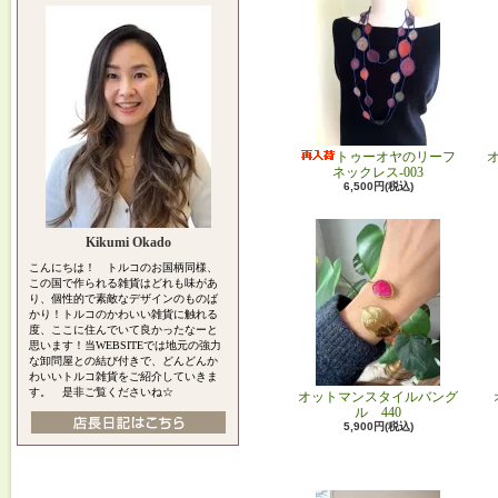
トゥーオヤのリーフ
ネックレス-003
6,500円(税込)
Kikumi Okado
こんにちは！ トルコのお国柄同様、
この国で作られる雑貨はどれも味があ
り、個性的で素敵なデザインのものば
かり！トルコのかわいい雑貨に触れる
度、ここに住んでいて良かったなーと
思います！当WEBSITEでは地元の強力
な卸問屋との結び付きで、どんどんか
わいいトルコ雑貨をご紹介していきま
す。 是非ご覧くださいね☆
オットマンスタイルバング
ル 440
5,900円(税込)