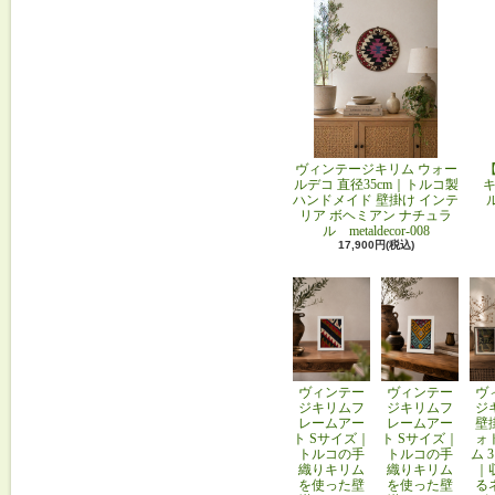
ヴィンテージキリム ウォー
ルデコ 直径35cm｜トルコ製
キ
ハンドメイド 壁掛け インテ
リア ボヘミアン ナチュラ
ル metaldecor-008
17,900円(税込)
ヴィンテー
ヴィンテー
ヴ
ジキリムフ
ジキリムフ
ジ
レームアー
レームアー
壁
ト Sサイズ｜
ト Sサイズ｜
ォ
トルコの手
トルコの手
ム 
織りキリム
織りキリム
｜
を使った壁
を使った壁
る