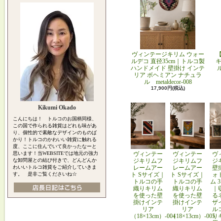
ヴィンテージキリム ウォー
ルデコ 直径35cm｜トルコ製
キ
ハンドメイド 壁掛け インテ
リア ボヘミアン ナチュラ
ル metaldecor-008
17,900円(税込)
Kikumi Okado
こんにちは！ トルコのお国柄同様、
この国で作られる雑貨はどれも味があ
り、個性的で素敵なデザインのものば
かり！トルコのかわいい雑貨に触れる
度、ここに住んでいて良かったなーと
思います！当WEBSITEでは地元の強力
ヴィンテー
ヴィンテー
ヴ
な卸問屋との結び付きで、どんどんか
ジキリムフ
ジキリムフ
ジ
わいいトルコ雑貨をご紹介していきま
レームアー
レームアー
壁
す。 是非ご覧くださいね☆
ト Sサイズ｜
ト Sサイズ｜
ォ
トルコの手
トルコの手
ム 
織りキリム
織りキリム
｜
を使った壁
を使った壁
る
掛けインテ
掛けインテ
ザ
リア
リア
ル
（18×13cm）-004
（18×13cm）-005
り