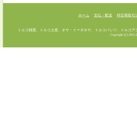
ホーム
支払・配送
特定商取引
トルコ雑貨、トルコ土産、オヤ・イーネオヤ、トルコパンツ、トルコアクセ
Copyright (C) 2011-