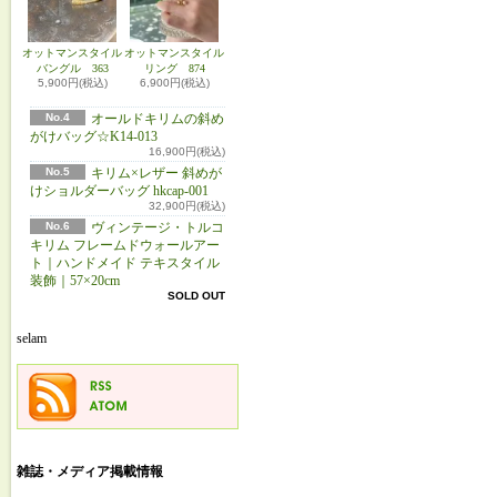
オットマンスタイル
オットマンスタイル
バングル 363
リング 874
5,900円(税込)
6,900円(税込)
No.4
オールドキリムの斜め
がけバッグ☆K14-013
16,900円(税込)
No.5
キリム×レザー 斜めが
けショルダーバッグ hkcap-001
32,900円(税込)
No.6
ヴィンテージ・トルコ
キリム フレームドウォールアー
ト｜ハンドメイド テキスタイル
装飾｜57×20cm
SOLD OUT
selam
雑誌・メディア掲載情報