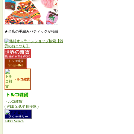
★当店の手編みパティックが掲載
トルコ雑貨
Shop-Bell
トルコ雑貨
トルコ雑貨
( WEB SHOP 探検隊 )
アクセサリー
Zakka Search