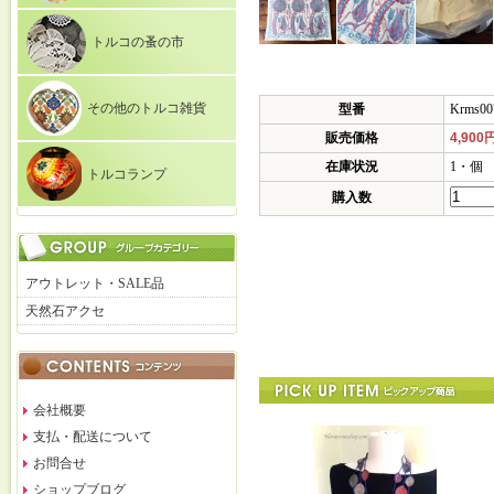
トルコの蚤の市
その他のトルコ雑貨
型番
Krms00
販売価格
4,900
在庫状況
1・個
トルコランプ
購入数
アウトレット・SALE品
天然石アクセ
会社概要
支払・配送について
お問合せ
ショップブログ