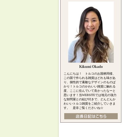
Kikumi Okado
こんにちは！ トルコのお国柄同様、
この国で作られる雑貨はどれも味があ
り、個性的で素敵なデザインのものば
かり！トルコのかわいい雑貨に触れる
度、ここに住んでいて良かったなーと
思います！当WEBSITEでは地元の強力
な卸問屋との結び付きで、どんどんか
わいいトルコ雑貨をご紹介していきま
す。 是非ご覧くださいね☆