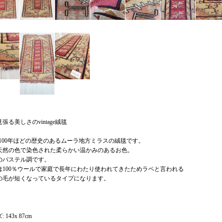
張る美しさのvintage絨毯
0-100年ほどの歴史のあるムーラ地方ミラスの絨毯です。
天然の色で染色された柔らかい温かみのあるお色。
のパステル調です。
は100％ウールで家庭で長年にわたり使われてきたためラペと言われる
の毛が短くなっているタイプになります。
 143x 87cm