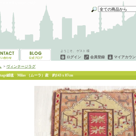
イーネオヤ等を中心にご紹介
ようこそ、 ゲスト 様
ログイン
会員登録
マイアカウン
ム
>
ヴィンテージラグ
ntage絨毯 Milas （ムーラ）産 約143 x 87cm