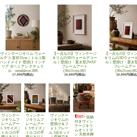
ヴィンテージキリム ウォー
【一点もの】ヴィンテージ
【一点もの】ヴィ
ルデコ 直径35cm｜トルコ製
キリムの3Dウォールデコー
キリムの3Dウォー
ハンドメイド 壁掛け インテ
ル｜壁掛け・置き型2WAY
ル｜壁掛け・置き型
リア ボヘミアン ナチュラ
フレームアート
フレームアー
ル metaldecor-008
(30x21cm)-001
(30x21cm)-00
17,900円(税込)
16,900円(税込)
16,900円(税込
ヴィンテー
ヴィンテー
ヴィンテー
収納
ジキリムフ
ジキリムフ
ジキリムの
付きヴィン
レームアー
レームアー
壁掛け＆フ
テージキリ
ト Sサイズ｜
ト Sサイズ｜
ォトフレー
ムオットマ
トルコの手
トルコの手
ム 3点セット
ン 天然木脚
織りキリム
織りキリム
｜収納でき