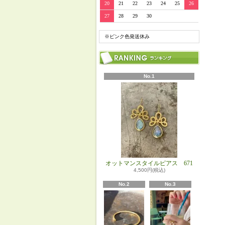
20
21
22
23
24
25
26
27
28
29
30
※ピンク色発送休み
No.1
オットマンスタイルピアス 671
4,500円(税込)
No.2
No.3