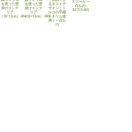
スツール 一
を使った壁
を使った壁
るネストデ
点もの-
掛けインテ
掛けインテ
ザイン｜ト
KF21S-001
リア
リア
ルコの手織
（18×13cm）-004
（18×13cm）-005
りキリム使
用｜一点も
の