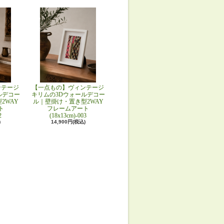
ンテージ
【一点もの】ヴィンテージ
ルデコー
キリムの3Dウォールデコー
2WAY
ル｜壁掛け・置き型2WAY
ト
フレームアート
2
(18x13cm)-003
)
14,900円(税込)