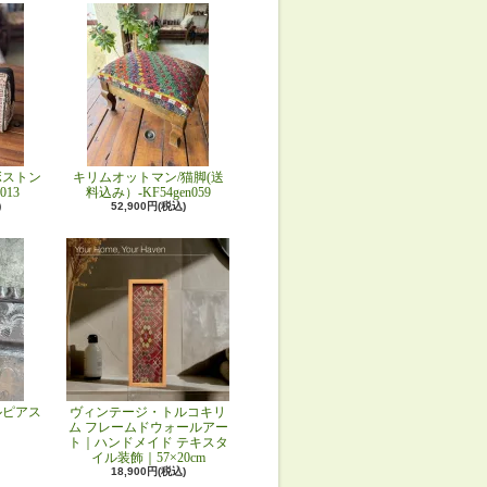
ボストン
キリムオットマン/猫脚(送
013
料込み）-KF54gen059
)
52,900円(税込)
ルピアス
ヴィンテージ・トルコキリ
ム フレームドウォールアー
ト｜ハンドメイド テキスタ
イル装飾｜57×20cm
18,900円(税込)