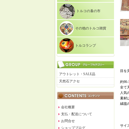
トルコの蚤の市
その他のトルコ雑貨
トルコランプ
目を見
アウトレット・SALE品
天然石アクセ
約9
全て
人気
素材
絨毯
会社概要
支払・配送について
お問合せ
サイズ:
ショップブログ