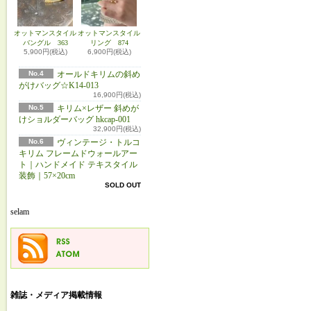
オットマンスタイル
オットマンスタイル
バングル 363
リング 874
5,900円(税込)
6,900円(税込)
No.4
オールドキリムの斜め
がけバッグ☆K14-013
16,900円(税込)
No.5
キリム×レザー 斜めが
けショルダーバッグ hkcap-001
32,900円(税込)
No.6
ヴィンテージ・トルコ
キリム フレームドウォールアー
ト｜ハンドメイド テキスタイル
装飾｜57×20cm
SOLD OUT
selam
雑誌・メディア掲載情報