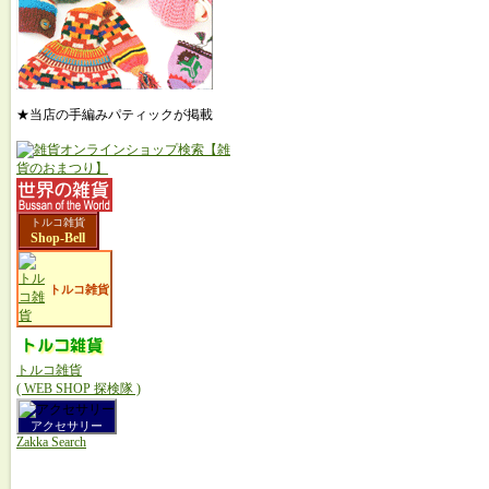
★当店の手編みパティックが掲載
トルコ雑貨
Shop-Bell
トルコ雑貨
トルコ雑貨
( WEB SHOP 探検隊 )
アクセサリー
Zakka Search