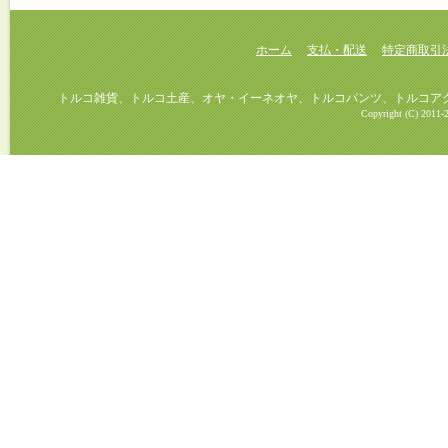
ホーム
支払・配送
特定商取引
トルコ雑貨、トルコ土産、オヤ・イーネオヤ、トルコパンツ、トルコアクセ
Copyright (C) 2011-