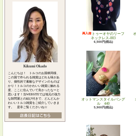
トゥーオヤのリーフ
ネックレス-003
6,500円(税込)
Kikumi Okado
こんにちは！ トルコのお国柄同様、
この国で作られる雑貨はどれも味があ
り、個性的で素敵なデザインのものば
かり！トルコのかわいい雑貨に触れる
度、ここに住んでいて良かったなーと
思います！当WEBSITEでは地元の強力
な卸問屋との結び付きで、どんどんか
オットマンスタイルバング
わいいトルコ雑貨をご紹介していきま
ル 440
す。 是非ご覧くださいね☆
5,900円(税込)