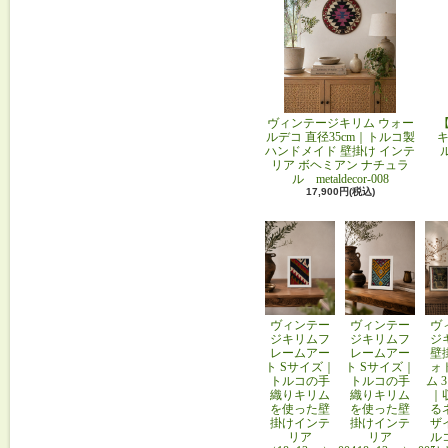
ヴィンテージキリム ウォー
ルデコ 直径35cm｜トルコ製
キ
ハンドメイド 壁掛け インテ
リア ボヘミアン ナチュラ
ル metaldecor-008
17,900円(税込)
ヴィンテー
ヴィンテー
ヴ
ジキリムフ
ジキリムフ
ジ
レームアー
レームアー
壁
ト Sサイズ｜
ト Sサイズ｜
ォ
トルコの手
トルコの手
ム 
織りキリム
織りキリム
｜
を使った壁
を使った壁
る
掛けインテ
掛けインテ
ザ
リア
リア
ル