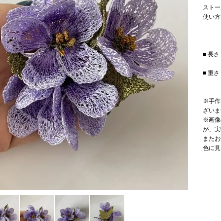
ストー
使い方
■ 長さ
■ 重さ
※手作
ざいま
※画像
が、実
またお
色に見