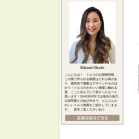
Kikumi Okado
こんにちは！ トルコのお国柄同様、
この国で作られる雑貨はどれも味があ
り、個性的で素敵なデザインのものば
かり！トルコのかわいい雑貨に触れる
度、ここに住んでいて良かったなーと
思います！当WEBSITEでは地元の強力
な卸問屋との結び付きで、どんどんか
わいいトルコ雑貨をご紹介していきま
す。 是非ご覧くださいね☆