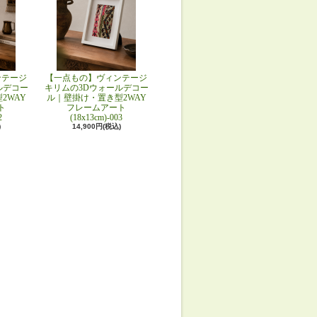
ンテージ
【一点もの】ヴィンテージ
ルデコー
キリムの3Dウォールデコー
2WAY
ル｜壁掛け・置き型2WAY
ト
フレームアート
2
(18x13cm)-003
)
14,900円(税込)