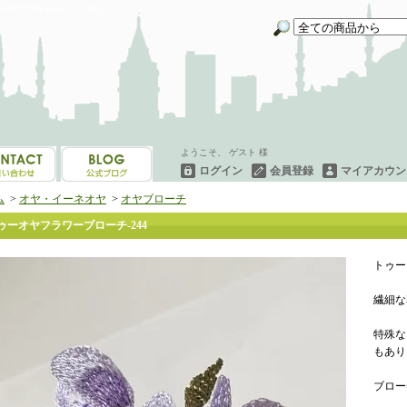
イーネオヤ等を中心にご紹介
ようこそ、 ゲスト 様
ログイン
会員登録
マイアカウン
ム
>
オヤ・イーネオヤ
>
オヤブローチ
ゥーオヤフラワーブローチ-244
トゥー
繊細な
特殊な
もあり
ブロー