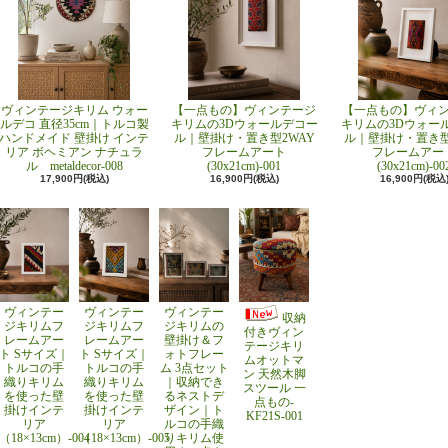
ヴィンテージキリム ウォー
【一点もの】ヴィンテージ
【一点もの】ヴィ
ルデコ 直径35cm｜トルコ製
キリムの3Dウォールデコー
キリムの3Dウォー
ハンドメイド 壁掛け インテ
ル｜壁掛け・置き型2WAY
ル｜壁掛け・置き型
リア ボヘミアン ナチュラ
フレームアート
フレームアー
ル metaldecor-008
(30x21cm)-001
(30x21cm)-00
17,900円(税込)
16,900円(税込)
16,900円(税込
ヴィンテー
ヴィンテー
ヴィンテー
収納
ジキリムフ
ジキリムフ
ジキリムの
付きヴィン
レームアー
レームアー
壁掛け＆フ
テージキリ
ト Sサイズ｜
ト Sサイズ｜
ォトフレー
ムオットマ
トルコの手
トルコの手
ム 3点セット
ン 天然木脚
織りキリム
織りキリム
｜収納でき
スツール 一
を使った壁
を使った壁
るネストデ
点もの-
掛けインテ
掛けインテ
ザイン｜ト
KF21S-001
リア
リア
ルコの手織
（18×13cm）-004
（18×13cm）-005
りキリム使