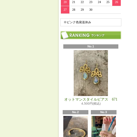
20
21
22
23
24
25
26
27
28
29
30
※ピンク色発送休み
No.1
オットマンスタイルピアス 671
4,500円(税込)
No.2
No.3