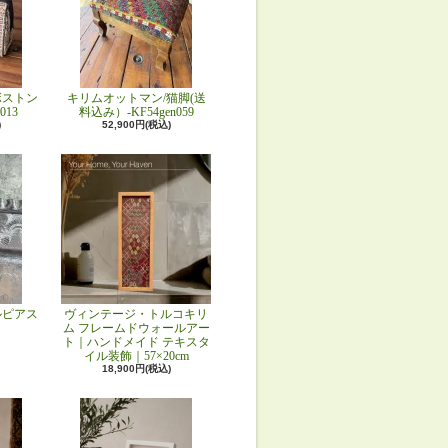
ボストン
キリムオットマン/猫脚(送
013
料込み）-KF54gen059
)
52,900円(税込)
ルピアス
ヴィンテージ・トルコキリ
ム フレームドウォールアー
ト｜ハンドメイド テキスタ
イル装飾｜57×20cm
18,900円(税込)