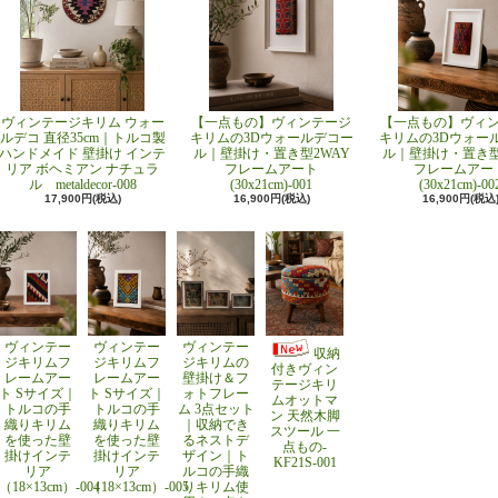
ヴィンテージキリム ウォー
【一点もの】ヴィンテージ
【一点もの】ヴィ
ルデコ 直径35cm｜トルコ製
キリムの3Dウォールデコー
キリムの3Dウォー
ハンドメイド 壁掛け インテ
ル｜壁掛け・置き型2WAY
ル｜壁掛け・置き型
リア ボヘミアン ナチュラ
フレームアート
フレームアー
ル metaldecor-008
(30x21cm)-001
(30x21cm)-00
17,900円(税込)
16,900円(税込)
16,900円(税込
ヴィンテー
ヴィンテー
ヴィンテー
収納
ジキリムフ
ジキリムフ
ジキリムの
付きヴィン
レームアー
レームアー
壁掛け＆フ
テージキリ
ト Sサイズ｜
ト Sサイズ｜
ォトフレー
ムオットマ
トルコの手
トルコの手
ム 3点セット
ン 天然木脚
織りキリム
織りキリム
｜収納でき
スツール 一
を使った壁
を使った壁
るネストデ
点もの-
掛けインテ
掛けインテ
ザイン｜ト
KF21S-001
リア
リア
ルコの手織
（18×13cm）-004
（18×13cm）-005
りキリム使