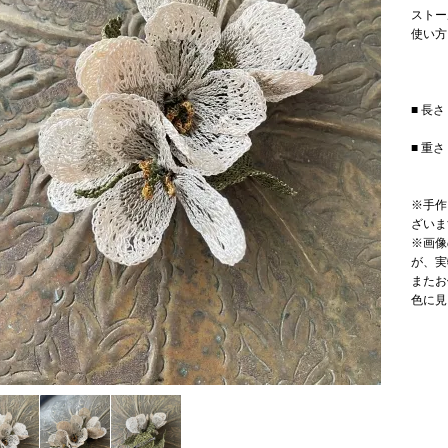
ストー
使い方
■ 長さ
■ 重さ
※手作
ざいま
※画像
が、実
またお
色に見