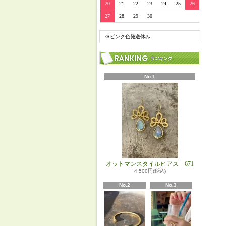
20
21
22
23
24
25
26
27
28
29
30
※ピンク色発送休み
No.1
オットマンスタイルピアス 671
4,500円(税込)
No.2
No.3