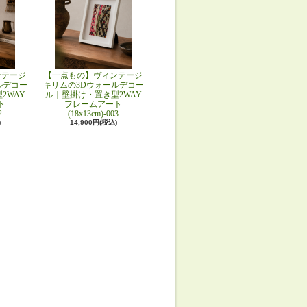
ンテージ
【一点もの】ヴィンテージ
ルデコー
キリムの3Dウォールデコー
2WAY
ル｜壁掛け・置き型2WAY
ト
フレームアート
2
(18x13cm)-003
)
14,900円(税込)