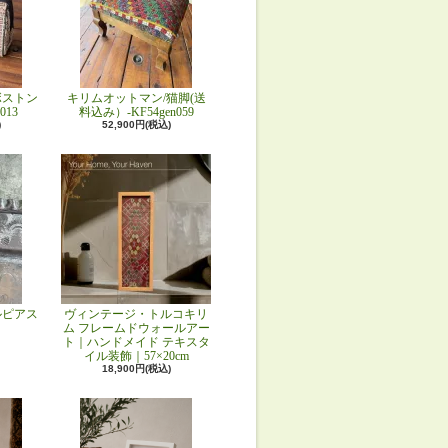
ボストン
キリムオットマン/猫脚(送
013
料込み）-KF54gen059
)
52,900円(税込)
ルピアス
ヴィンテージ・トルコキリ
ム フレームドウォールアー
ト｜ハンドメイド テキスタ
イル装飾｜57×20cm
18,900円(税込)