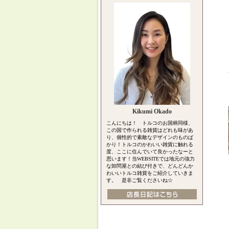
Kikumi Okado
こんにちは！ トルコのお国柄同様、
この国で作られる雑貨はどれも味があ
り、個性的で素敵なデザインのものば
かり！トルコのかわいい雑貨に触れる
度、ここに住んでいて良かったなーと
思います！当WEBSITEでは地元の強力
な卸問屋との結び付きで、どんどんか
わいいトルコ雑貨をご紹介していきま
す。 是非ご覧くださいね☆