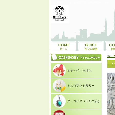
トルコ雑貨・トルコ土産専門店 NOVAROMA オヤ・
ホー
ト
オヤ・イーネオヤ
トルコアクセサリー
ターコイズ（トルコ石）