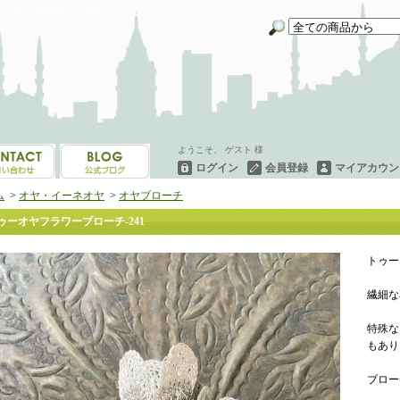
イーネオヤ等を中心にご紹介
ようこそ、 ゲスト 様
ログイン
会員登録
マイアカウン
ム
>
オヤ・イーネオヤ
>
オヤブローチ
ゥーオヤフラワーブローチ-241
トゥー
繊細な
特殊な
もあり
ブロー