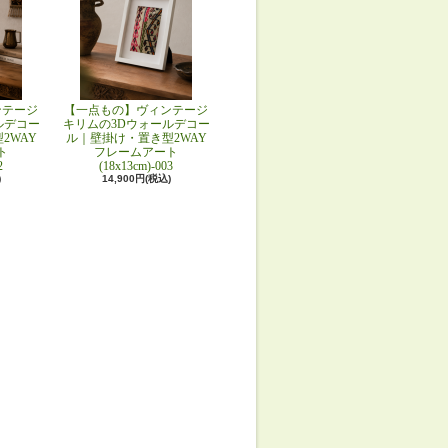
ンテージ
【一点もの】ヴィンテージ
ルデコー
キリムの3Dウォールデコー
2WAY
ル｜壁掛け・置き型2WAY
ト
フレームアート
2
(18x13cm)-003
)
14,900円(税込)