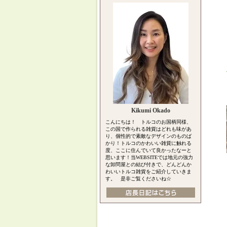
Kikumi Okado
こんにちは！ トルコのお国柄同様、
この国で作られる雑貨はどれも味があ
り、個性的で素敵なデザインのものば
かり！トルコのかわいい雑貨に触れる
度、ここに住んでいて良かったなーと
思います！当WEBSITEでは地元の強力
な卸問屋との結び付きで、どんどんか
わいいトルコ雑貨をご紹介していきま
す。 是非ご覧くださいね☆