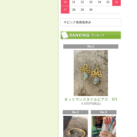
20
21
22
23
24
25
26
27
28
29
30
※ピンク色発送休み
No.1
オットマンスタイルピアス 671
4,500円(税込)
No.2
No.3