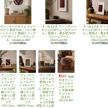
ヴィンテージキリム ウォー
【一点もの】ヴィンテージ
【一点もの】ヴィ
ルデコ 直径35cm｜トルコ製
キリムの3Dウォールデコー
キリムの3Dウォー
ハンドメイド 壁掛け インテ
ル｜壁掛け・置き型2WAY
ル｜壁掛け・置き型
リア ボヘミアン ナチュラ
フレームアート
フレームアー
ル metaldecor-008
(30x21cm)-001
(30x21cm)-00
17,900円(税込)
16,900円(税込)
16,900円(税込
ヴィンテー
ヴィンテー
ヴィンテー
収納
ジキリムフ
ジキリムフ
ジキリムの
付きヴィン
レームアー
レームアー
壁掛け＆フ
テージキリ
ト Sサイズ｜
ト Sサイズ｜
ォトフレー
ムオットマ
トルコの手
トルコの手
ム 3点セット
ン 天然木脚
織りキリム
織りキリム
｜収納でき
スツール 一
を使った壁
を使った壁
るネストデ
点もの-
掛けインテ
掛けインテ
ザイン｜ト
KF21S-001
リア
リア
ルコの手織
（18×13cm）-004
（18×13cm）-005
りキリム使