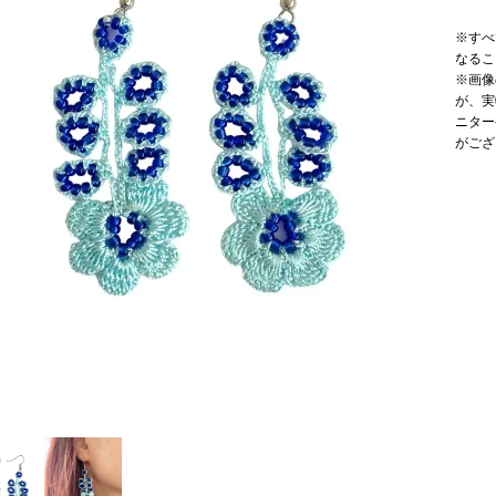
※すべ
なるこ
※画像
が、実
ニター
がござ