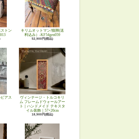
ボストン
キリムオットマン/猫脚(送
013
料込み）-KF54gen059
)
52,900円(税込)
ルピアス
ヴィンテージ・トルコキリ
ム フレームドウォールアー
ト｜ハンドメイド テキスタ
イル装飾｜57×20cm
18,900円(税込)