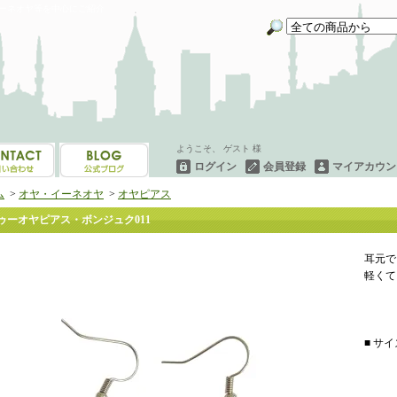
イーネオヤ等を中心にご紹介
ようこそ、 ゲスト 様
ログイン
会員登録
マイアカウン
ム
>
オヤ・イーネオヤ
>
オヤピアス
ゥーオヤピアス・ボンジュク011
耳元で
軽くて
■ サイズ