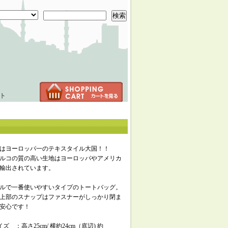
検索
ト
はヨーロッパ一のテキスタイル大国！！
ルコの質の高い生地はヨーロッパやアメリカ
輸出されています。
ルで一番使いやすいタイプのトートバッグ。
上部のスナップはファスナーがしっかり閉ま
安心です！
ズ ：高さ25cm/ 横約24cm（底辺) 約