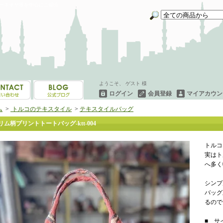
イーネオヤ等を中心にご紹介
ようこそ、 ゲスト 様
ログイン
会員登録
マイアカウン
ム
>
トルコのテキスタイル
>
テキスタイルバッグ
リム柄プリントトートバッグ-ktt-004
トルコ
実はト
へ多く
シンプ
バッグ
るので
■ サイ