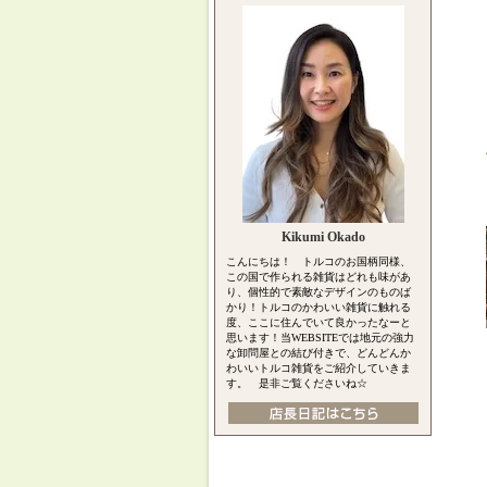
Kikumi Okado
こんにちは！ トルコのお国柄同様、
この国で作られる雑貨はどれも味があ
り、個性的で素敵なデザインのものば
かり！トルコのかわいい雑貨に触れる
度、ここに住んでいて良かったなーと
思います！当WEBSITEでは地元の強力
な卸問屋との結び付きで、どんどんか
わいいトルコ雑貨をご紹介していきま
す。 是非ご覧くださいね☆