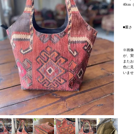
40c
幅
■重さ
※画像
が、実
またお
色に見
いませ