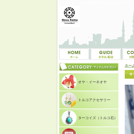
トルコ雑貨・トルコ土産専門店 NOVAROMA オヤ・
ホー
キ
オヤ・イーネオヤ
トルコアクセサリー
ターコイズ（トルコ石）