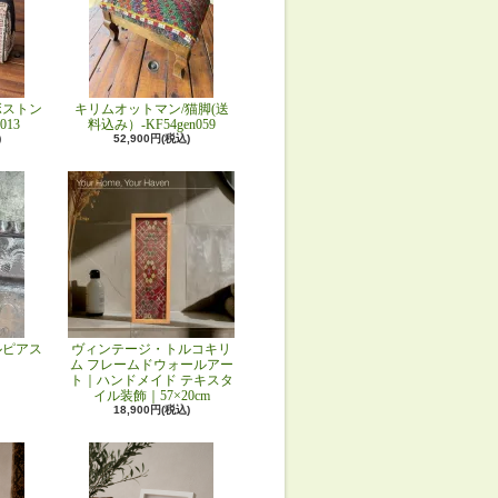
ボストン
キリムオットマン/猫脚(送
013
料込み）-KF54gen059
)
52,900円(税込)
ルピアス
ヴィンテージ・トルコキリ
ム フレームドウォールアー
ト｜ハンドメイド テキスタ
イル装飾｜57×20cm
18,900円(税込)