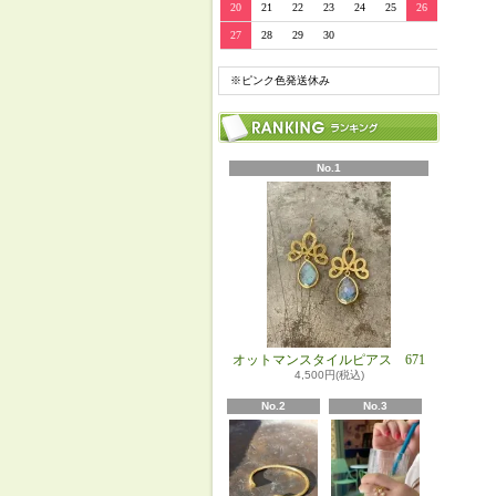
20
21
22
23
24
25
26
27
28
29
30
※ピンク色発送休み
No.1
オットマンスタイルピアス 671
4,500円(税込)
No.2
No.3