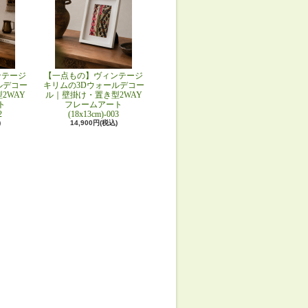
ンテージ
【一点もの】ヴィンテージ
ルデコー
キリムの3Dウォールデコー
2WAY
ル｜壁掛け・置き型2WAY
ト
フレームアート
2
(18x13cm)-003
)
14,900円(税込)