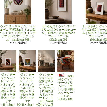
ヴィンテージキリム ウォー
【一点もの】ヴィンテージ
【一点もの】ヴィ
ルデコ 直径35cm｜トルコ製
キリムの3Dウォールデコー
キリムの3Dウォー
ハンドメイド 壁掛け インテ
ル｜壁掛け・置き型2WAY
ル｜壁掛け・置き型
リア ボヘミアン ナチュラ
フレームアート
フレームアー
ル metaldecor-008
(30x21cm)-001
(30x21cm)-00
17,900円(税込)
16,900円(税込)
16,900円(税込
ヴィンテー
ヴィンテー
ヴィンテー
収納
ジキリムフ
ジキリムフ
ジキリムの
付きヴィン
レームアー
レームアー
壁掛け＆フ
テージキリ
ト Sサイズ｜
ト Sサイズ｜
ォトフレー
ムオットマ
トルコの手
トルコの手
ム 3点セット
ン 天然木脚
織りキリム
織りキリム
｜収納でき
スツール 一
を使った壁
を使った壁
るネストデ
点もの-
掛けインテ
掛けインテ
ザイン｜ト
KF21S-001
リア
リア
ルコの手織
（18×13cm）-004
（18×13cm）-005
りキリム使