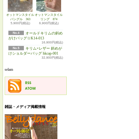
オットマンスタイル
オットマンスタイル
バングル 363
リング 874
5,900円(税込)
6,900円(税込)
No.4
オールドキリムの斜め
がけバッグ☆K14-013
16,900円(税込)
No.5
キリム×レザー 斜めが
けショルダーバッグ hkcap-001
32,900円(税込)
selam
雑誌・メディア掲載情報