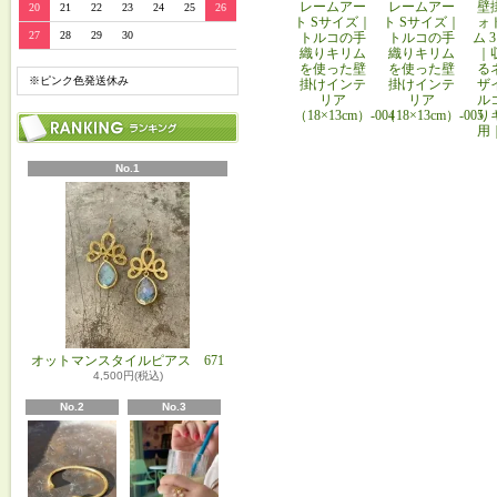
レームアー
レームアー
壁
20
21
22
23
24
25
26
ト Sサイズ｜
ト Sサイズ｜
ォ
27
28
29
30
トルコの手
トルコの手
ム 
織りキリム
織りキリム
｜
を使った壁
を使った壁
る
※ピンク色発送休み
掛けインテ
掛けインテ
ザ
リア
リア
ル
（18×13cm）-004
（18×13cm）-005
り
用
No.1
オットマンスタイルピアス 671
4,500円(税込)
No.2
No.3