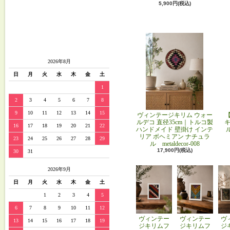
5,900円(税込)
2026年8月
日
月
火
水
木
金
土
1
2
3
4
5
6
7
8
9
10
11
12
13
14
15
ヴィンテージキリム ウォー
ルデコ 直径35cm｜トルコ製
キ
16
17
18
19
20
21
22
ハンドメイド 壁掛け インテ
リア ボヘミアン ナチュラ
23
24
25
26
27
28
29
ル metaldecor-008
17,900円(税込)
30
31
2026年9月
日
月
火
水
木
金
土
1
2
3
4
5
6
7
8
9
10
11
12
ヴィンテー
ヴィンテー
ヴ
13
14
15
16
17
18
19
ジキリムフ
ジキリムフ
ジ