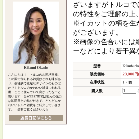
ざいますがトルコで
の特性をご理解の上
※イカットの柄を生
がございます。
※画像の色合いには
ーなどにより若干異
型番
Kilimbuck
Kikumi Okado
販売価格
23,000円
こんにちは！ トルコのお国柄同様、
この国で作られる雑貨はどれも味があ
在庫状況
1・個
り、個性的で素敵なデザインのものば
かり！トルコのかわいい雑貨に触れる
購入数
度、ここに住んでいて良かったなーと
思います！当WEBSITEでは地元の強力
な卸問屋との結び付きで、どんどんか
わいいトルコ雑貨をご紹介していきま
す。 是非ご覧くださいね☆