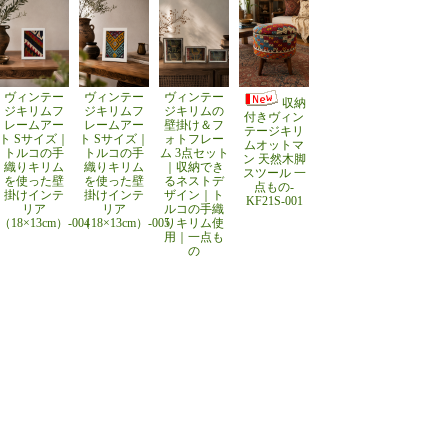
ヴィンテー
ヴィンテー
ヴィンテー
収納
ジキリムフ
ジキリムフ
ジキリムの
付きヴィン
レームアー
レームアー
壁掛け＆フ
テージキリ
ト Sサイズ｜
ト Sサイズ｜
ォトフレー
ムオットマ
トルコの手
トルコの手
ム 3点セット
ン 天然木脚
織りキリム
織りキリム
｜収納でき
スツール 一
を使った壁
を使った壁
るネストデ
点もの-
掛けインテ
掛けインテ
ザイン｜ト
KF21S-001
リア
リア
ルコの手織
（18×13cm）-004
（18×13cm）-005
りキリム使
用｜一点も
の