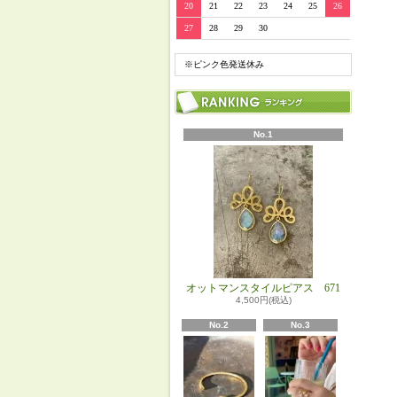
20
21
22
23
24
25
26
27
28
29
30
※ピンク色発送休み
No.1
オットマンスタイルピアス 671
4,500円(税込)
No.2
No.3