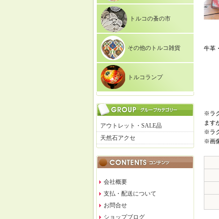
トルコの蚤の市
その他のトルコ雑貨
牛革
トルコランプ
※ラ
ます
アウトレット・SALE品
※ラ
天然石アクセ
※画
会社概要
支払・配送について
お問合せ
ショップブログ