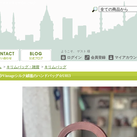
イーネオヤ等を中心にご紹介
ようこそ、 ゲスト 様
ログイン
会員登録
マイアカウン
ム
>
キリムバッグ・雑貨
>
キリムバッグ
少Vintageシルク絨毯のハンドバッグ☆U013