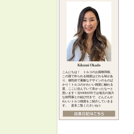
Kikumi Okado
こんにちは！ トルコのお国柄同様、
この国で作られる雑貨はどれも味があ
り、個性的で素敵なデザインのものば
かり！トルコのかわいい雑貨に触れる
度、ここに住んでいて良かったなーと
思います！当WEBSITEでは地元の強力
な卸問屋との結び付きで、どんどんか
わいいトルコ雑貨をご紹介していきま
す。 是非ご覧くださいね☆