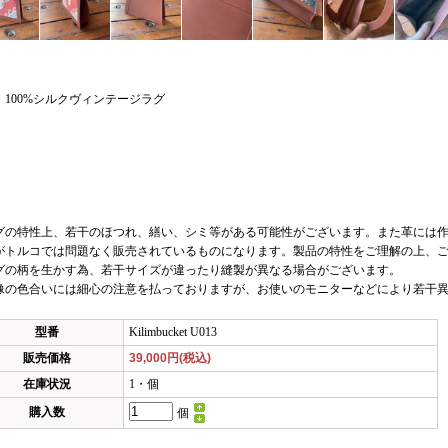
・100%シルクヴィンテージラグ
グの特性上、若干のほつれ、繕い、シミ等がある可能性がございます。また革には
がトルコでは問題なく販売されているものになります。製品の特性をご理解の上、
グの柄を生かす為、若干サイズが違ったり縫製が異なる場合がございます。
像の色合いには細心の注意を払っておりますが、お使いのモニターなどにより若干
型番
Kilimbucket U013
販売価格
39,000円(税込)
在庫状況
1・個
購入数
個