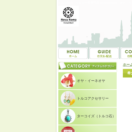
トルコ雑貨・トルコ土産専門店 NOVAROMA オヤ・
ホー
希
オヤ・イーネオヤ
トルコアクセサリー
ターコイズ（トルコ石）