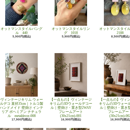
オットマンスタイルバング
オットマンスタイルリン
オットマンスタイ
ル 440
グ 1018
2188
5,900円(税込)
5,900円(税込)
8,500円(税込)
ヴィンテージキリム ウォー
【一点もの】ヴィンテージ
【一点もの】ヴィ
ルデコ 直径35cm｜トルコ製
キリムの3Dウォールデコー
キリムの3Dウォー
ハンドメイド 壁掛け インテ
ル｜壁掛け・置き型2WAY
ル｜壁掛け・置き型
リア ボヘミアン ナチュラ
フレームアート
フレームアー
ル metaldecor-008
(30x21cm)-001
(30x21cm)-00
17,900円(税込)
16,900円(税込)
16,900円(税込