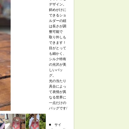
デザイン。
斜めがけに
できるショ
ルダーの紐
は長さが調
整可能で
取り外しも
できます！
目がとって
も細かく、
シルク特有
の光沢が美
しいバッ
グ。
光の当たり
具合によっ
て表情が異
なる世界に
一点だけの
バッグです/
■ サイ