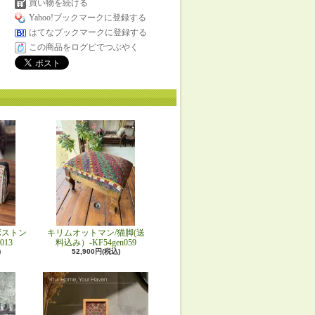
買い物を続ける
Yahoo!ブックマークに登録する
はてなブックマークに登録する
この商品をログピでつぶやく
ボストン
キリムオットマン/猫脚(送
013
料込み）-KF54gen059
)
52,900円(税込)