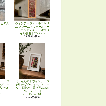
ルピアス
ヴィンテージ・トルコキリ
ム フレームドウォールアー
ト｜ハンドメイド テキスタ
イル装飾｜57×20cm
18,900円(税込)
ンテージ
【一点もの】ヴィンテージ
ルデコー
キリムの3Dウォールデコー
2WAY
ル｜壁掛け・置き型2WAY
ト
フレームアート
2
(18x13cm)-003
)
14,900円(税込)