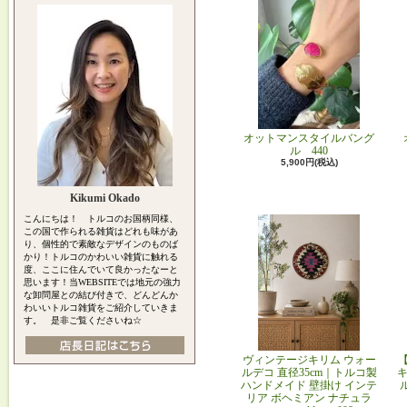
オットマンスタイルバング
ル 440
5,900円(税込)
Kikumi Okado
こんにちは！ トルコのお国柄同様、
この国で作られる雑貨はどれも味があ
り、個性的で素敵なデザインのものば
かり！トルコのかわいい雑貨に触れる
度、ここに住んでいて良かったなーと
思います！当WEBSITEでは地元の強力
な卸問屋との結び付きで、どんどんか
わいいトルコ雑貨をご紹介していきま
す。 是非ご覧くださいね☆
ヴィンテージキリム ウォー
ルデコ 直径35cm｜トルコ製
キ
ハンドメイド 壁掛け インテ
リア ボヘミアン ナチュラ