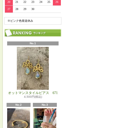
20
21
22
23
24
25
26
27
28
29
30
※ピンク色発送休み
No.1
オットマンスタイルピアス 671
4,500円(税込)
No.2
No.3