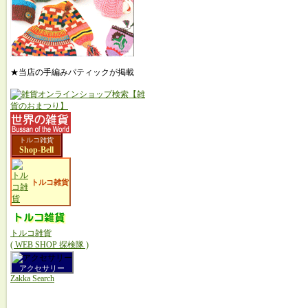
★当店の手編みパティックが掲載
トルコ雑貨
Shop-Bell
トルコ雑貨
トルコ雑貨
( WEB SHOP 探検隊 )
アクセサリー
Zakka Search