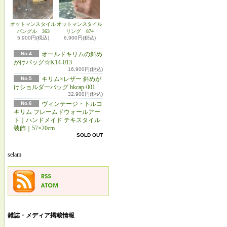
オットマンスタイル
オットマンスタイル
バングル 363
リング 874
5,900円(税込)
6,900円(税込)
No.4
オールドキリムの斜め
がけバッグ☆K14-013
16,900円(税込)
No.5
キリム×レザー 斜めが
けショルダーバッグ hkcap-001
32,900円(税込)
No.6
ヴィンテージ・トルコ
キリム フレームドウォールアー
ト｜ハンドメイド テキスタイル
装飾｜57×20cm
SOLD OUT
selam
雑誌・メディア掲載情報