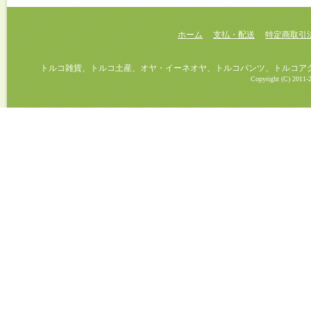
ホーム
支払・配送
特定商取引
トルコ雑貨、トルコ土産、オヤ・イーネオヤ、トルコパンツ、トルコアクセ
Copyright (C) 2011-