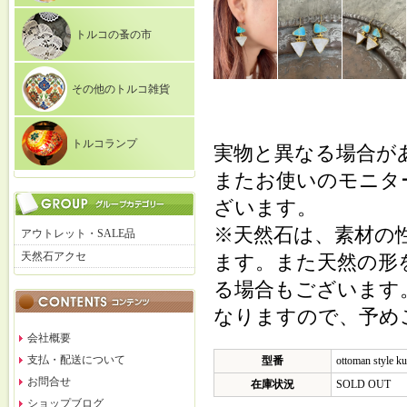
トルコの蚤の市
その他のトルコ雑貨
トルコランプ
実物と異なる場合が
またお使いのモニタ
ざいます。
※天然石は、素材の
アウトレット・SALE品
天然石アクセ
ます。また天然の形
る場合もございます
なりますので、予め
会社概要
支払・配送について
型番
ottoman style k
お問合せ
在庫状況
SOLD OUT
ショップブログ