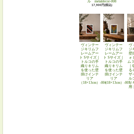
ル metaldecor-008
17,900円(税込)
ヴィンテー
ヴィンテー
ヴ
ジキリムフ
ジキリムフ
ジ
レームアー
レームアー
壁
ト Sサイズ｜
ト Sサイズ｜
ォ
トルコの手
トルコの手
ム 
織りキリム
織りキリム
｜
を使った壁
を使った壁
る
掛けインテ
掛けインテ
ザ
リア
リア
ル
（18×13cm）-004
（18×13cm）-005
り
用