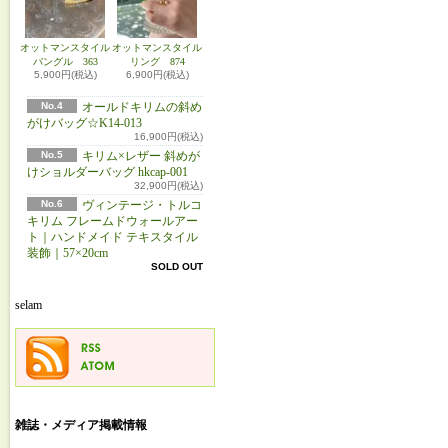
オットマンスタイル
オットマンスタイル
バングル 363
リング 874
5,900円(税込)
6,900円(税込)
No.4
オールドキリムの斜め
がけバッグ☆K14-013
16,900円(税込)
No.5
キリム×レザー 斜めが
けショルダーバッグ hkcap-001
32,900円(税込)
No.6
ヴィンテージ・トルコ
キリム フレームドウォールアー
ト｜ハンドメイド テキスタイル
装飾｜57×20cm
SOLD OUT
selam
雑誌・メディア掲載情報