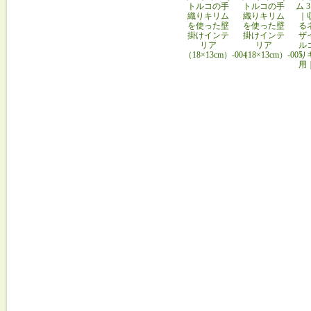
トルコの手
トルコの手
ム 
織りキリム
織りキリム
｜
を使った壁
を使った壁
る
掛けインテ
掛けインテ
ザ
リア
リア
ル
（18×13cm）-004
（18×13cm）-005
り
用