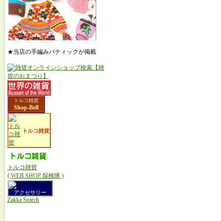
★当店の手編みパティックが掲載
トルコ雑貨
Shop-Bell
トルコ雑貨
トルコ雑貨
( WEB SHOP 探検隊 )
アクセサリー
Zakka Search