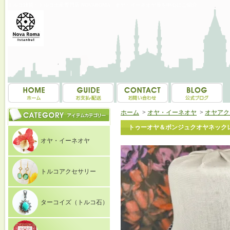
トルコ雑貨・トルコ土産専門店 NOVAROMA オヤ・イーネオヤ等を中心にご紹介
ホーム
>
オヤ・イーネオヤ
>
オヤアク
トゥーオヤ＆ボンジュクオヤネックレス
オヤ・イーネオヤ
トルコアクセサリー
ターコイズ（トルコ石）