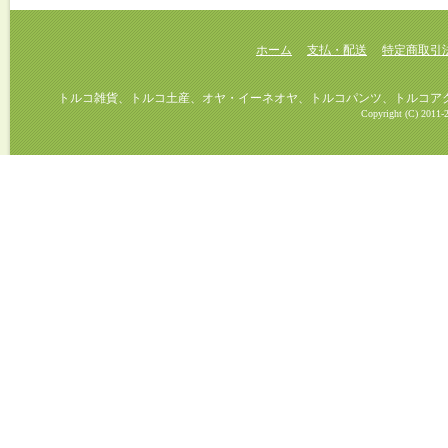
ホーム
支払・配送
特定商取引
トルコ雑貨、トルコ土産、オヤ・イーネオヤ、トルコパンツ、トルコアクセ
Copyright (C) 2011-