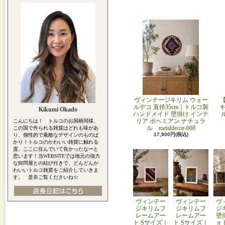
ヴィンテージキリム ウォー
ルデコ 直径35cm｜トルコ製
キ
Kikumi Okado
ハンドメイド 壁掛け インテ
リア ボヘミアン ナチュラ
こんにちは！ トルコのお国柄同様、
ル metaldecor-008
この国で作られる雑貨はどれも味があ
17,900円(税込)
り、個性的で素敵なデザインのものば
かり！トルコのかわいい雑貨に触れる
度、ここに住んでいて良かったなーと
思います！当WEBSITEでは地元の強力
な卸問屋との結び付きで、どんどんか
わいいトルコ雑貨をご紹介していきま
す。 是非ご覧くださいね☆
ヴィンテー
ヴィンテー
ヴ
ジキリムフ
ジキリムフ
ジ
レームアー
レームアー
壁
ト Sサイズ｜
ト Sサイズ｜
ォ