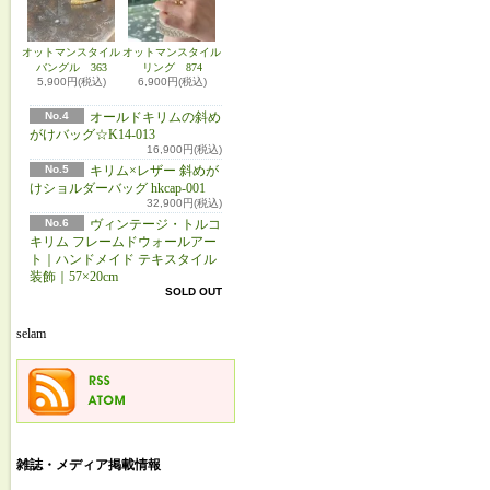
オットマンスタイル
オットマンスタイル
バングル 363
リング 874
5,900円(税込)
6,900円(税込)
No.4
オールドキリムの斜め
がけバッグ☆K14-013
16,900円(税込)
No.5
キリム×レザー 斜めが
けショルダーバッグ hkcap-001
32,900円(税込)
No.6
ヴィンテージ・トルコ
キリム フレームドウォールアー
ト｜ハンドメイド テキスタイル
装飾｜57×20cm
SOLD OUT
selam
雑誌・メディア掲載情報