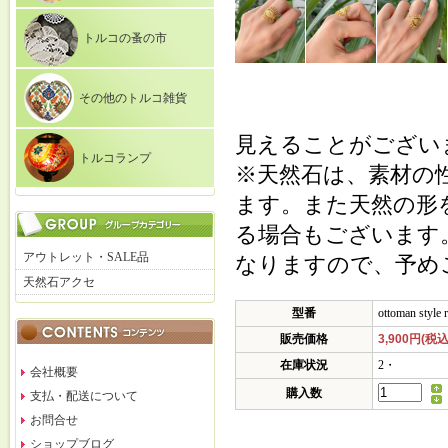
トルコの蚤の市
その他のトルコ雑貨
見えることがござい
トルコランプ
※天然石は、素材の
ます。また天然の形
る場合もございます
アウトレット・SALE品
なりますので、予め
天然石アクセ
型番
ottoman style 
販売価格
3,900円(税込
在庫状況
2・
会社概要
購入数
支払・配送について
お問合せ
ショップブログ