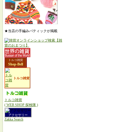
★当店の手編みパティックが掲載
トルコ雑貨
Shop-Bell
トルコ雑貨
トルコ雑貨
( WEB SHOP 探検隊 )
アクセサリー
Zakka Search