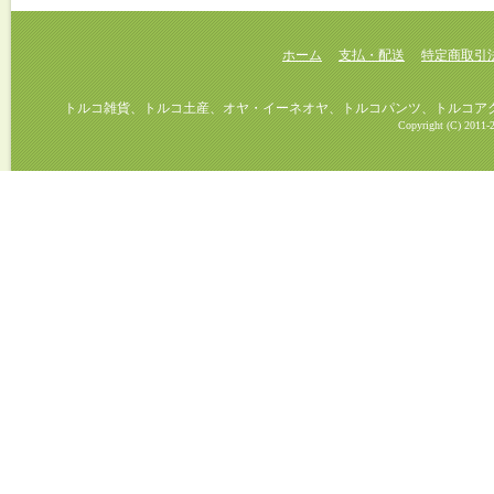
ホーム
支払・配送
特定商取引
トルコ雑貨、トルコ土産、オヤ・イーネオヤ、トルコパンツ、トルコアクセ
Copyright (C) 2011-