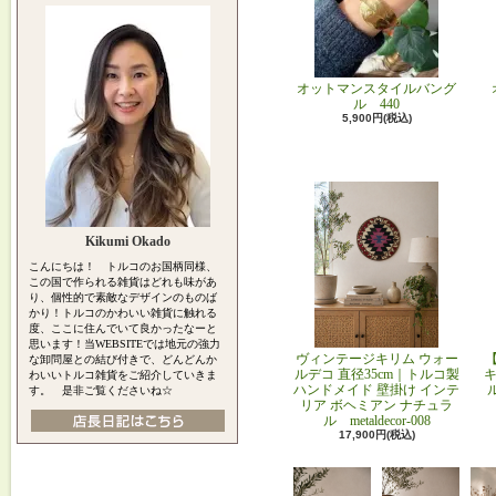
オットマンスタイルバング
ル 440
5,900円(税込)
Kikumi Okado
こんにちは！ トルコのお国柄同様、
この国で作られる雑貨はどれも味があ
り、個性的で素敵なデザインのものば
かり！トルコのかわいい雑貨に触れる
度、ここに住んでいて良かったなーと
思います！当WEBSITEでは地元の強力
ヴィンテージキリム ウォー
な卸問屋との結び付きで、どんどんか
ルデコ 直径35cm｜トルコ製
キ
わいいトルコ雑貨をご紹介していきま
ハンドメイド 壁掛け インテ
す。 是非ご覧くださいね☆
リア ボヘミアン ナチュラ
ル metaldecor-008
17,900円(税込)