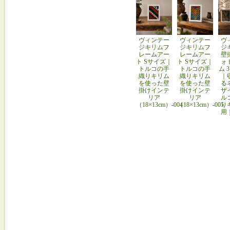
ヴィンテー
ヴィンテー
ヴ
ジキリムフ
ジキリムフ
ジ
レームアー
レームアー
壁
ト Sサイズ｜
ト Sサイズ｜
ォ
トルコの手
トルコの手
ム 
織りキリム
織りキリム
｜
を使った壁
を使った壁
る
掛けインテ
掛けインテ
ザ
リア
リア
ル
（18×13cm）-004
（18×13cm）-005
り
用