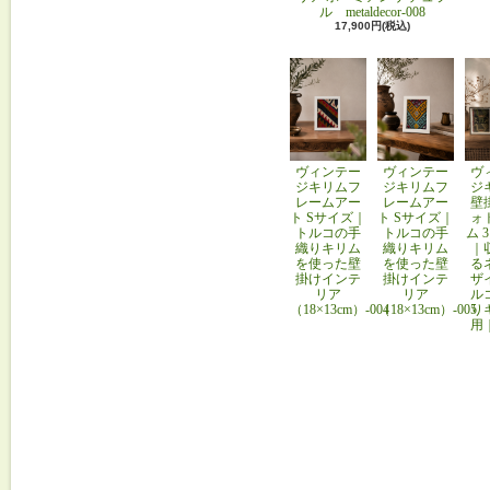
ル metaldecor-008
17,900円(税込)
ヴィンテー
ヴィンテー
ヴ
ジキリムフ
ジキリムフ
ジ
レームアー
レームアー
壁
ト Sサイズ｜
ト Sサイズ｜
ォ
トルコの手
トルコの手
ム 
織りキリム
織りキリム
｜
を使った壁
を使った壁
る
掛けインテ
掛けインテ
ザ
リア
リア
ル
（18×13cm）-004
（18×13cm）-005
り
用