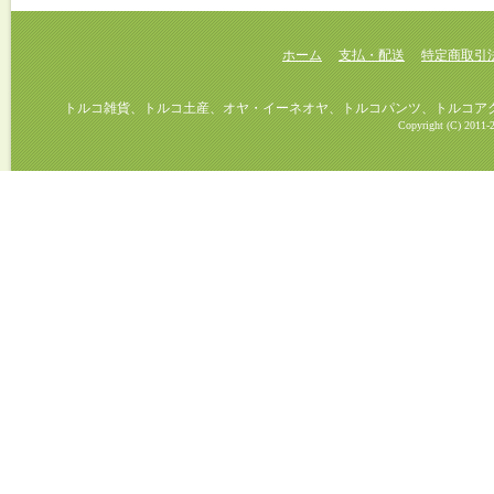
ホーム
支払・配送
特定商取引
トルコ雑貨、トルコ土産、オヤ・イーネオヤ、トルコパンツ、トルコアクセ
Copyright (C) 2011-