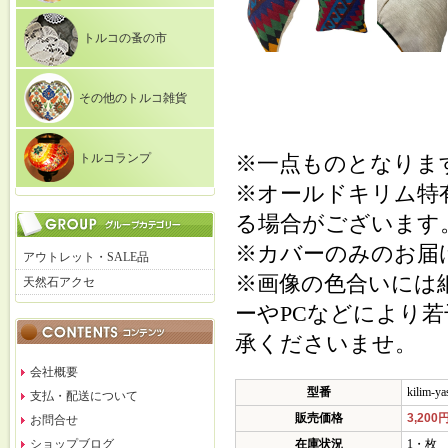
トルコの蚤の市
その他のトルコ雑貨
トルコランプ
※一点ものとなりま
※オールドキリム特
る場合がございます
※カバーのみのお届
アウトレット・SALE品
※画像の色合いには
天然石アクセ
ーやPCなどにより
承くださいませ。
会社概要
型番
kilim-ya
支払・配送について
販売価格
3,200
お問合せ
ショップブログ
在庫状況
1・枚