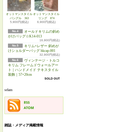
オットマンスタイル
オットマンスタイル
バングル 363
リング 874
5,900円(税込)
6,900円(税込)
No.4
オールドキリムの斜め
がけバッグ☆K14-013
16,900円(税込)
No.5
キリム×レザー 斜めが
けショルダーバッグ hkcap-001
32,900円(税込)
No.6
ヴィンテージ・トルコ
キリム フレームドウォールアー
ト｜ハンドメイド テキスタイル
装飾｜57×20cm
SOLD OUT
selam
雑誌・メディア掲載情報