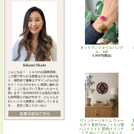
オットマンスタイルバング
ル 440
5,900円(税込)
Kikumi Okado
こんにちは！ トルコのお国柄同様、
この国で作られる雑貨はどれも味があ
り、個性的で素敵なデザインのものば
かり！トルコのかわいい雑貨に触れる
度、ここに住んでいて良かったなーと
思います！当WEBSITEでは地元の強力
な卸問屋との結び付きで、どんどんか
わいいトルコ雑貨をご紹介していきま
す。 是非ご覧くださいね☆
ヴィンテージキリム ウォー
ルデコ 直径35cm｜トルコ製
キ
ハンドメイド 壁掛け インテ
リア ボヘミアン ナチュラ