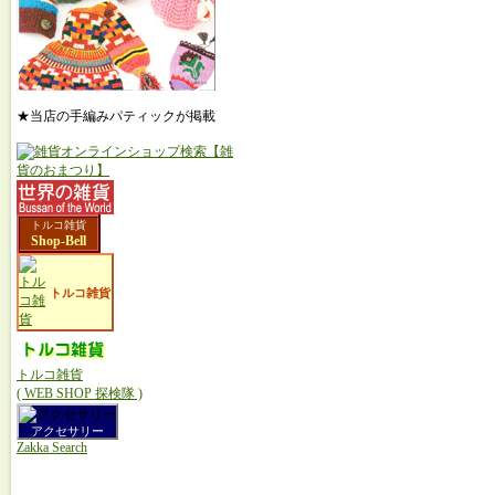
★当店の手編みパティックが掲載
トルコ雑貨
Shop-Bell
トルコ雑貨
トルコ雑貨
( WEB SHOP 探検隊 )
アクセサリー
Zakka Search