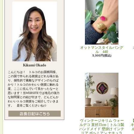
オットマンスタイルバング
ル 440
5,900円(税込)
Kikumi Okado
こんにちは！ トルコのお国柄同様、
この国で作られる雑貨はどれも味があ
り、個性的で素敵なデザインのものば
かり！トルコのかわいい雑貨に触れる
度、ここに住んでいて良かったなーと
思います！当WEBSITEでは地元の強力
な卸問屋との結び付きで、どんどんか
わいいトルコ雑貨をご紹介していきま
す。 是非ご覧くださいね☆
ヴィンテージキリム ウォー
ルデコ 直径35cm｜トルコ製
キ
ハンドメイド 壁掛け インテ
リア ボヘミアン ナチュラ