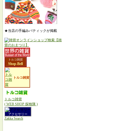
★当店の手編みパティックが掲載
トルコ雑貨
Shop-Bell
トルコ雑貨
トルコ雑貨
( WEB SHOP 探検隊 )
アクセサリー
Zakka Search