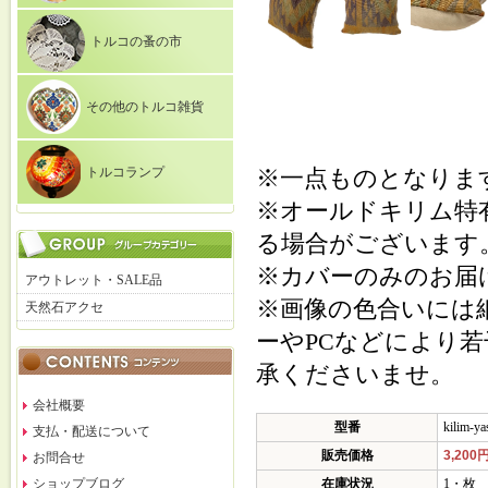
トルコの蚤の市
その他のトルコ雑貨
トルコランプ
※一点ものとなりま
※オールドキリム特
る場合がございます
※カバーのみのお届
アウトレット・SALE品
※画像の色合いには
天然石アクセ
ーやPCなどにより
承くださいませ。
会社概要
型番
kilim-ya
支払・配送について
販売価格
3,200
お問合せ
ショップブログ
在庫状況
1・枚