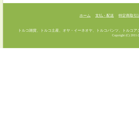
ホーム
支払・配送
特定商取引
トルコ雑貨、トルコ土産、オヤ・イーネオヤ、トルコパンツ、トルコアクセ
Copyright (C) 2011-