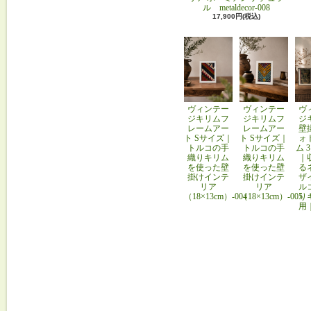
ル metaldecor-008
17,900円(税込)
ヴィンテー
ヴィンテー
ヴ
ジキリムフ
ジキリムフ
ジ
レームアー
レームアー
壁
ト Sサイズ｜
ト Sサイズ｜
ォ
トルコの手
トルコの手
ム 
織りキリム
織りキリム
｜
を使った壁
を使った壁
る
掛けインテ
掛けインテ
ザ
リア
リア
ル
（18×13cm）-004
（18×13cm）-005
り
用