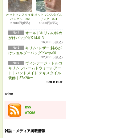
オットマンスタイル
オットマンスタイル
バングル 363
リング 874
5,900円(税込)
6,900円(税込)
No.4
オールドキリムの斜め
がけバッグ☆K14-013
16,900円(税込)
No.5
キリム×レザー 斜めが
けショルダーバッグ hkcap-001
32,900円(税込)
No.6
ヴィンテージ・トルコ
キリム フレームドウォールアー
ト｜ハンドメイド テキスタイル
装飾｜57×20cm
SOLD OUT
selam
雑誌・メディア掲載情報