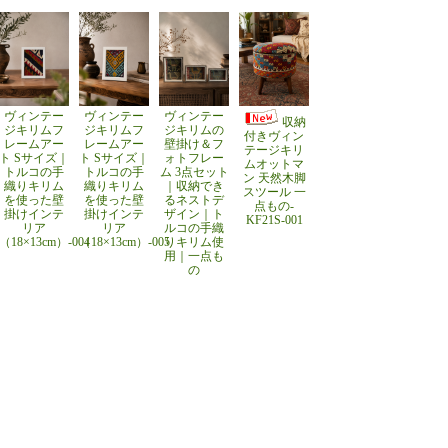
ヴィンテー
ヴィンテー
ヴィンテー
収納
ジキリムフ
ジキリムフ
ジキリムの
付きヴィン
レームアー
レームアー
壁掛け＆フ
テージキリ
ト Sサイズ｜
ト Sサイズ｜
ォトフレー
ムオットマ
トルコの手
トルコの手
ム 3点セット
ン 天然木脚
織りキリム
織りキリム
｜収納でき
スツール 一
を使った壁
を使った壁
るネストデ
点もの-
掛けインテ
掛けインテ
ザイン｜ト
KF21S-001
リア
リア
ルコの手織
（18×13cm）-004
（18×13cm）-005
りキリム使
用｜一点も
の