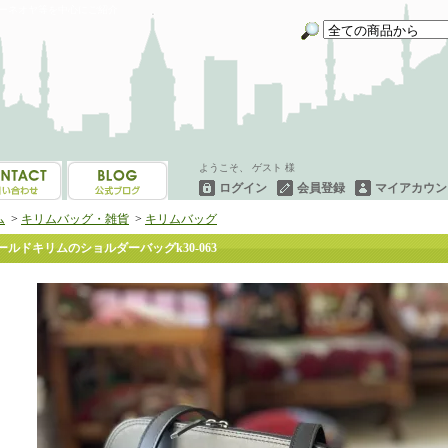
イーネオヤ等を中心にご紹介
ようこそ、 ゲスト 様
ログイン
会員登録
マイアカウン
ム
>
キリムバッグ・雑貨
>
キリムバッグ
ールドキリムのショルダーバッグk30-063