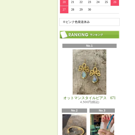
20
21
22
23
24
25
26
27
28
29
30
※ピンク色発送休み
No.1
オットマンスタイルピアス 671
4,500円(税込)
No.2
No.3