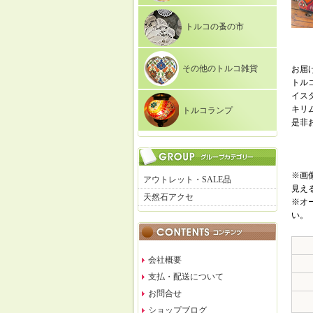
トルコの蚤の市
その他のトルコ雑貨
お届
トル
イス
キリ
トルコランプ
是非
※画
アウトレット・SALE品
見え
天然石アクセ
※オ
い。
会社概要
支払・配送について
お問合せ
ショップブログ