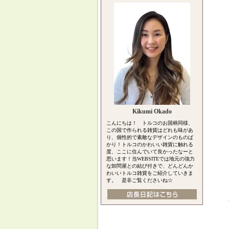
Kikumi Okado
こんにちは！ トルコのお国柄同様、
この国で作られる雑貨はどれも味があ
り、個性的で素敵なデザインのものば
かり！トルコのかわいい雑貨に触れる
度、ここに住んでいて良かったなーと
思います！当WEBSITEでは地元の強力
な卸問屋との結び付きで、どんどんか
わいいトルコ雑貨をご紹介していきま
す。 是非ご覧くださいね☆