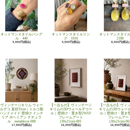
オットマンスタイルバング
オットマンスタイルリン
オットマンスタイ
ル 440
グ 1018
2188
5,900円(税込)
5,900円(税込)
8,500円(税込)
ヴィンテージキリム ウォー
【一点もの】ヴィンテージ
【一点もの】ヴィ
ルデコ 直径35cm｜トルコ製
キリムの3Dウォールデコー
キリムの3Dウォー
ハンドメイド 壁掛け インテ
ル｜壁掛け・置き型2WAY
ル｜壁掛け・置き型
リア ボヘミアン ナチュラ
フレームアート
フレームアー
ル metaldecor-008
(30x21cm)-001
(30x21cm)-00
17,900円(税込)
16,900円(税込)
16,900円(税込