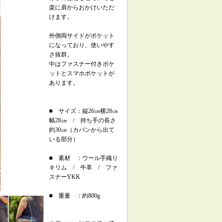
楽に肩からおかけいただ
けます。
外側両サイドがポケット
になっており、使いやす
さ抜群。
中はファスナー付きポケ
ットとスマホポケットが
あります。
■ サイズ：縦26㎝横28㎝
幅28㎝ / 持ち手の長さ
約30㎝（カバンから出て
いる部分）
■ 素材 ：ウール手織り
キリム / 牛革 / ファ
スナーYKK
■ 重量 ：約800g