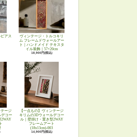
ルピアス
ヴィンテージ・トルコキリ
ム フレームドウォールアー
ト｜ハンドメイド テキスタ
イル装飾｜57×20cm
18,900円(税込)
ンテージ
【一点もの】ヴィンテージ
ルデコー
キリムの3Dウォールデコー
2WAY
ル｜壁掛け・置き型2WAY
ト
フレームアート
2
(18x13cm)-003
)
14,900円(税込)