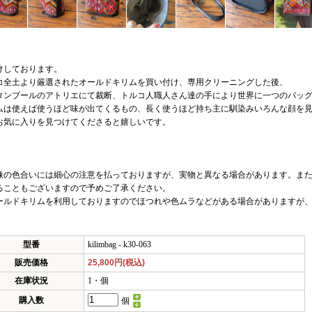
けしております。
コ全土より厳選されたオールドキリムを買い付け、専用クリーニングした後、
タンブールのアトリエにて裁断、トルコ人職人さん達の手により世界に一つのバッ
ムは使えば使うほど味が出てくるもの、長く使うほど持ち主に馴染みいろんな顔を
お気に入りを見つけてくださると嬉しいです。
像の色合いには細心の注意を払っておりますが、実物と異なる場合があります。また
ることもございますので予めご了承ください。
ールドキリムを利用しておりますのでほつれや色ムラなどがある場合がありますが
型番
kilimbag - k30-063
販売価格
25,800円(税込)
在庫状況
1・個
購入数
個