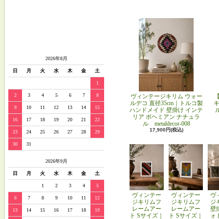
2026年8月
日
月
火
水
木
金
土
1
2
3
4
5
6
7
8
ヴィンテージキリム ウォー
ルデコ 直径35cm｜トルコ製
キ
9
10
11
12
13
14
15
ハンドメイド 壁掛け インテ
リア ボヘミアン ナチュラ
16
17
18
19
20
21
22
ル metaldecor-008
17,900円(税込)
23
24
25
26
27
28
29
30
31
2026年9月
日
月
火
水
木
金
土
1
2
3
4
5
ヴィンテー
ヴィンテー
ヴ
6
7
8
9
10
11
12
ジキリムフ
ジキリムフ
ジ
レームアー
レームアー
壁
13
14
15
16
17
18
19
ト Sサイズ｜
ト Sサイズ｜
ォ