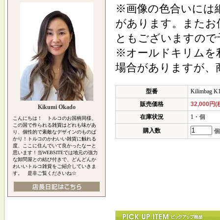
※画像の色合いには
があります。またお
ともございますので
※オールドキリムを
場合がありますが、
型番
Kilimbag K
販売価格
32,000円(
Kikumi Okado
在庫状況
1・個
こんにちは！ トルコのお国柄同様、
この国で作られる雑貨はどれも味があ
購入数
個
り、個性的で素敵なデザインのものば
かり！トルコのかわいい雑貨に触れる
度、ここに住んでいて良かったなーと
思います！当WEBSITEでは地元の強力
な卸問屋との結び付きで、どんどんか
わいいトルコ雑貨をご紹介していきま
す。 是非ご覧くださいね☆