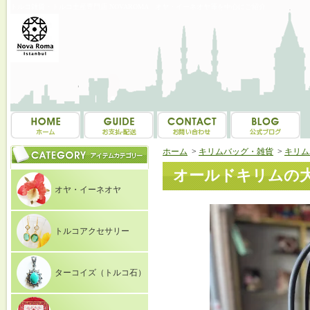
トルコ雑貨・トルコ土産専門店 NOVAROMA オヤ・イーネオヤ等を中心にご紹介
ホーム
>
キリムバッグ・雑貨
>
キリム
オールドキリムの大き
オヤ・イーネオヤ
トルコアクセサリー
ターコイズ（トルコ石）