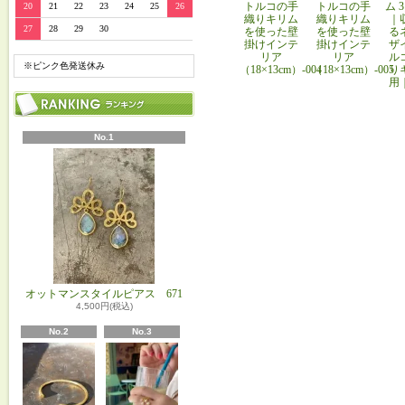
トルコの手
トルコの手
ム 
20
21
22
23
24
25
26
織りキリム
織りキリム
｜
27
28
29
30
を使った壁
を使った壁
る
掛けインテ
掛けインテ
ザ
リア
リア
ル
※ピンク色発送休み
（18×13cm）-004
（18×13cm）-005
り
用
No.1
オットマンスタイルピアス 671
4,500円(税込)
No.2
No.3