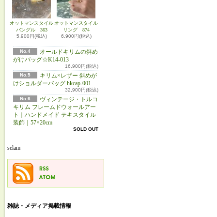
オットマンスタイル
オットマンスタイル
バングル 363
リング 874
5,900円(税込)
6,900円(税込)
No.4
オールドキリムの斜め
がけバッグ☆K14-013
16,900円(税込)
No.5
キリム×レザー 斜めが
けショルダーバッグ hkcap-001
32,900円(税込)
No.6
ヴィンテージ・トルコ
キリム フレームドウォールアー
ト｜ハンドメイド テキスタイル
装飾｜57×20cm
SOLD OUT
selam
雑誌・メディア掲載情報