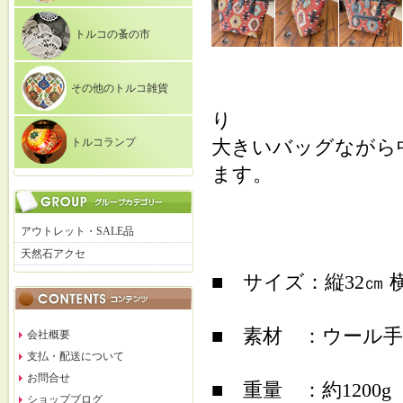
トルコの蚤の市
その他のトルコ雑貨
り
トルコランプ
大きいバッグながら
ます。
アウトレット・SALE品
天然石アクセ
■ サイズ：縦32㎝ 横
■ 素材 ：ウール
会社概要
支払・配送について
お問合せ
■ 重量 ：約1200g
ショップブログ