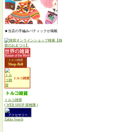
★当店の手編みパティックが掲載
トルコ雑貨
Shop-Bell
トルコ雑貨
トルコ雑貨
( WEB SHOP 探検隊 )
アクセサリー
Zakka Search