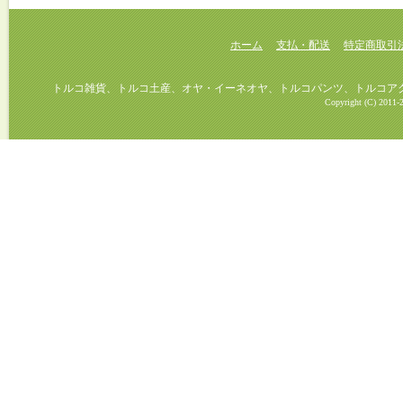
ホーム
支払・配送
特定商取引
トルコ雑貨、トルコ土産、オヤ・イーネオヤ、トルコパンツ、トルコアクセ
Copyright (C) 2011-