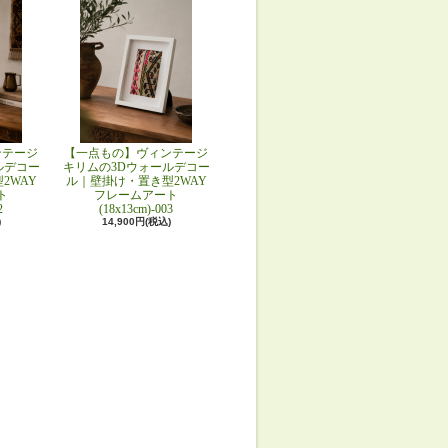
ンテージ
【一点もの】ヴィンテージ
ルデコー
キリムの3Dウォールデコー
2WAY
ル｜壁掛け・置き型2WAY
ト
フレームアート
2
(18x13cm)-003
)
14,900円(税込)