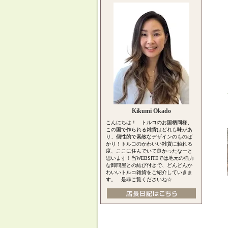
Kikumi Okado
こんにちは！ トルコのお国柄同様、
この国で作られる雑貨はどれも味があ
り、個性的で素敵なデザインのものば
かり！トルコのかわいい雑貨に触れる
度、ここに住んでいて良かったなーと
思います！当WEBSITEでは地元の強力
な卸問屋との結び付きで、どんどんか
わいいトルコ雑貨をご紹介していきま
す。 是非ご覧くださいね☆