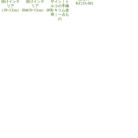
掛けインテ
掛けインテ
ザイン｜ト
KF21S-001
リア
リア
ルコの手織
（18×13cm）-004
（18×13cm）-005
りキリム使
用｜一点も
の