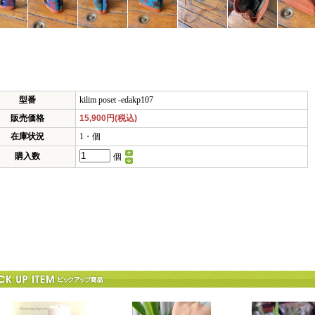
型番
kilim poset -edakp107
販売価格
15,900円(税込)
在庫状況
1・個
購入数
個