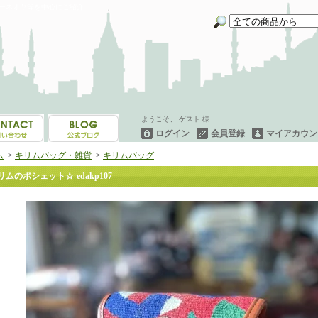
イーネオヤ等を中心にご紹介
ようこそ、 ゲスト 様
ログイン
会員登録
マイアカウン
ム
>
キリムバッグ・雑貨
>
キリムバッグ
リムのポシェット☆-edakp107