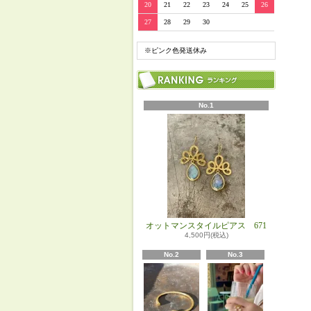
20
21
22
23
24
25
26
27
28
29
30
※ピンク色発送休み
No.1
オットマンスタイルピアス 671
4,500円(税込)
No.2
No.3