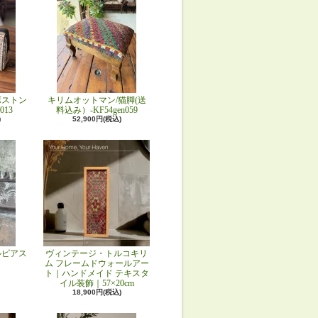
ボストン
キリムオットマン/猫脚(送
013
料込み）-KF54gen059
)
52,900円(税込)
ルピアス
ヴィンテージ・トルコキリ
ム フレームドウォールアー
ト｜ハンドメイド テキスタ
イル装飾｜57×20cm
18,900円(税込)