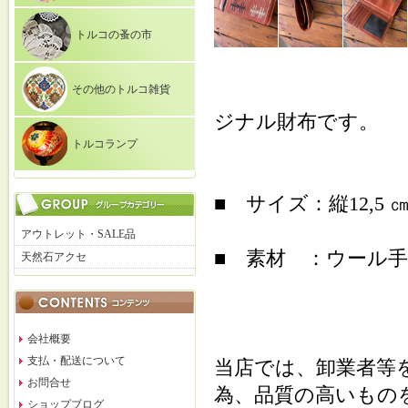
トルコの蚤の市
その他のトルコ雑貨
ジナル財布です。
トルコランプ
■ サイズ：縦12,5 ㎝ 
アウトレット・SALE品
■ 素材 ：ウール
天然石アクセ
会社概要
支払・配送について
当店では、卸業者等
お問合せ
為、品質の高いもの
ショップブログ