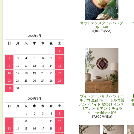
オットマンスタイルバング
ル 440
5,900円(税込)
2026年8月
日
月
火
水
木
金
土
1
2
3
4
5
6
7
8
9
10
11
12
13
14
15
16
17
18
19
20
21
22
23
24
25
26
27
28
29
30
31
ヴィンテージキリム ウォー
2026年9月
ルデコ 直径35cm｜トルコ製
キ
ハンドメイド 壁掛け インテ
日
月
火
水
木
金
土
リア ボヘミアン ナチュラ
ル metaldecor-008
1
2
3
4
5
17,900円(税込)
6
7
8
9
10
11
12
13
14
15
16
17
18
19