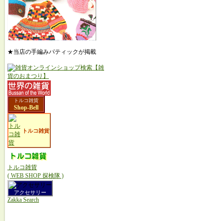
★当店の手編みパティックが掲載
トルコ雑貨
Shop-Bell
トルコ雑貨
トルコ雑貨
( WEB SHOP 探検隊 )
アクセサリー
Zakka Search