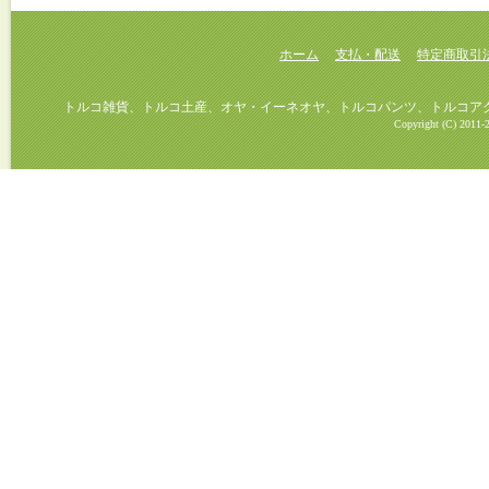
ホーム
支払・配送
特定商取引
トルコ雑貨、トルコ土産、オヤ・イーネオヤ、トルコパンツ、トルコアクセ
Copyright (C) 2011-