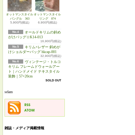
オットマンスタイル
オットマンスタイル
バングル 363
リング 874
5,900円(税込)
6,900円(税込)
No.4
オールドキリムの斜め
がけバッグ☆K14-013
16,900円(税込)
No.5
キリム×レザー 斜めが
けショルダーバッグ hkcap-001
32,900円(税込)
No.6
ヴィンテージ・トルコ
キリム フレームドウォールアー
ト｜ハンドメイド テキスタイル
装飾｜57×20cm
SOLD OUT
selam
雑誌・メディア掲載情報