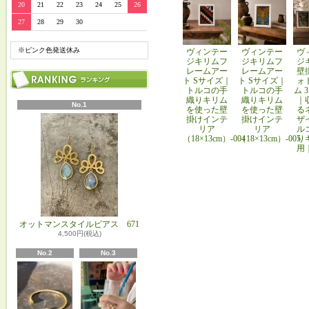
20
21
22
23
24
25
26
27
28
29
30
※ピンク色発送休み
ヴィンテー
ヴィンテー
ヴ
ジキリムフ
ジキリムフ
ジ
レームアー
レームアー
壁
ト Sサイズ｜
ト Sサイズ｜
ォ
トルコの手
トルコの手
ム 
織りキリム
織りキリム
｜
No.1
を使った壁
を使った壁
る
掛けインテ
掛けインテ
ザ
リア
リア
ル
（18×13cm）-004
（18×13cm）-005
り
用
オットマンスタイルピアス 671
4,500円(税込)
No.2
No.3