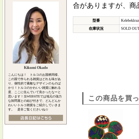
合がありますが、商
型番
Kelebeklcu
在庫状況
SOLD OU
Kikumi Okado
こんにちは！ トルコのお国柄同様、
この国で作られる雑貨はどれも味があ
り、個性的で素敵なデザインのものば
かり！トルコのかわいい雑貨に触れる
度、ここに住んでいて良かったなーと
思います！当WEBSITEでは地元の強力
この商品を買
な卸問屋との結び付きで、どんどんか
わいいトルコ雑貨をご紹介していきま
す。 是非ご覧くださいね☆