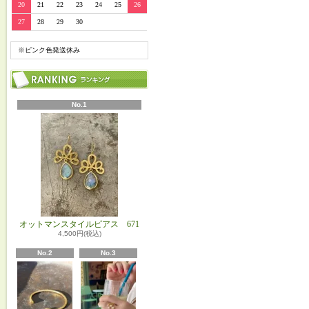
20
21
22
23
24
25
26
27
28
29
30
※ピンク色発送休み
No.1
オットマンスタイルピアス 671
4,500円(税込)
No.2
No.3