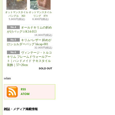
オットマンスタイル
オットマンスタイル
バングル 363
リング 874
5,900円(税込)
6,900円(税込)
No.4
オールドキリムの斜め
がけバッグ☆K14-013
16,900円(税込)
No.5
キリム×レザー 斜めが
けショルダーバッグ hkcap-001
32,900円(税込)
No.6
ヴィンテージ・トルコ
キリム フレームドウォールアー
ト｜ハンドメイド テキスタイル
装飾｜57×20cm
SOLD OUT
selam
雑誌・メディア掲載情報