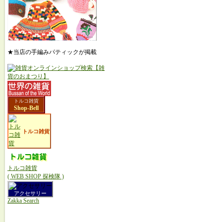
★当店の手編みパティックが掲載
トルコ雑貨
Shop-Bell
トルコ雑貨
トルコ雑貨
( WEB SHOP 探検隊 )
アクセサリー
Zakka Search