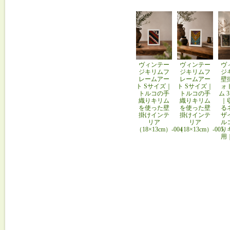
ヴィンテー
ヴィンテー
ヴ
ジキリムフ
ジキリムフ
ジ
レームアー
レームアー
壁
ト Sサイズ｜
ト Sサイズ｜
ォ
トルコの手
トルコの手
ム 
織りキリム
織りキリム
｜
を使った壁
を使った壁
る
掛けインテ
掛けインテ
ザ
リア
リア
ル
（18×13cm）-004
（18×13cm）-005
り
用