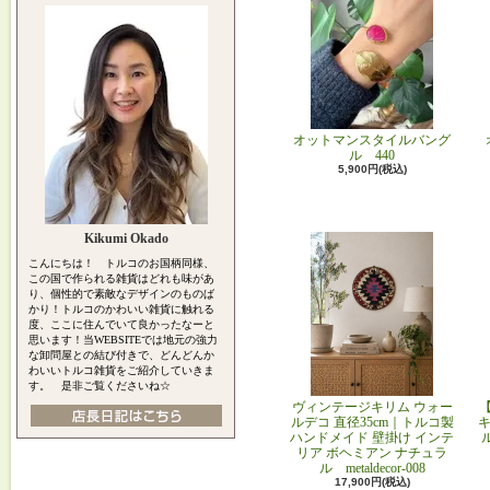
オットマンスタイルバング
ル 440
5,900円(税込)
Kikumi Okado
こんにちは！ トルコのお国柄同様、
この国で作られる雑貨はどれも味があ
り、個性的で素敵なデザインのものば
かり！トルコのかわいい雑貨に触れる
度、ここに住んでいて良かったなーと
思います！当WEBSITEでは地元の強力
な卸問屋との結び付きで、どんどんか
わいいトルコ雑貨をご紹介していきま
す。 是非ご覧くださいね☆
ヴィンテージキリム ウォー
ルデコ 直径35cm｜トルコ製
キ
ハンドメイド 壁掛け インテ
リア ボヘミアン ナチュラ
ル metaldecor-008
17,900円(税込)