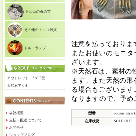
トルコの蚤の市
その他のトルコ雑貨
注意を払っておりま
トルコランプ
またお使いのモニタ
ざいます。
※天然石は、素材の
アウトレット・SALE品
ます。また天然の形
天然石アクセ
る場合もございます
なりますので、予め
会社概要
型番
ottoman style 
支払・配送について
在庫状況
SOLD OUT
お問合せ
ショップブログ