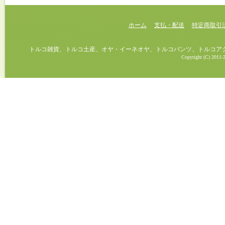
ホーム
支払・配送
特定商取引
トルコ雑貨、トルコ土産、オヤ・イーネオヤ、トルコパンツ、トルコアクセ
Copyright (C) 2011-