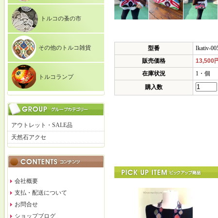
トルコの蚤の市
その他のトルコ雑貨
型番
Ikativ-00
販売価格
13,500
在庫状況
1・個
トルコランプ
購入数
アウトレット・SALE品
天然石アクセ
会社概要
支払・配送について
お問合せ
ショップブログ