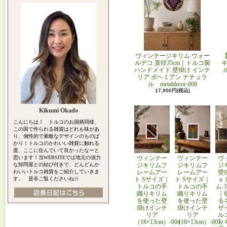
ヴィンテージキリム ウォー
ルデコ 直径35cm｜トルコ製
キ
ハンドメイド 壁掛け インテ
リア ボヘミアン ナチュラ
ル metaldecor-008
17,900円(税込)
Kikumi Okado
こんにちは！ トルコのお国柄同様、
この国で作られる雑貨はどれも味があ
り、個性的で素敵なデザインのものば
かり！トルコのかわいい雑貨に触れる
度、ここに住んでいて良かったなーと
思います！当WEBSITEでは地元の強力
ヴィンテー
ヴィンテー
ヴ
な卸問屋との結び付きで、どんどんか
ジキリムフ
ジキリムフ
ジ
わいいトルコ雑貨をご紹介していきま
レームアー
レームアー
壁
す。 是非ご覧くださいね☆
ト Sサイズ｜
ト Sサイズ｜
ォ
トルコの手
トルコの手
ム 
織りキリム
織りキリム
｜
を使った壁
を使った壁
る
掛けインテ
掛けインテ
ザ
リア
リア
ル
（18×13cm）-004
（18×13cm）-005
り