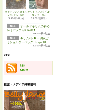
オットマンスタイル
オットマンスタイル
バングル 363
リング 874
5,900円(税込)
6,900円(税込)
No.4
オールドキリムの斜め
がけバッグ☆K14-013
16,900円(税込)
No.5
キリム×レザー 斜めが
けショルダーバッグ hkcap-001
32,900円(税込)
selam
雑誌・メディア掲載情報