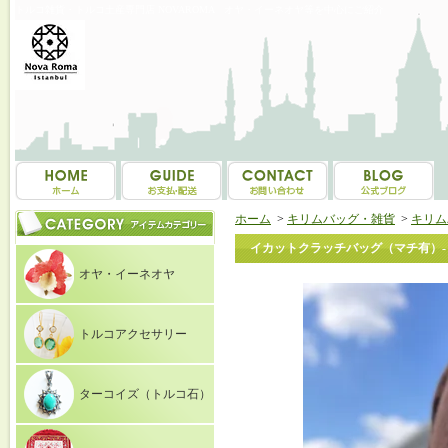
トルコ雑貨・トルコ土産専門店 NOVAROMA オヤ・イーネオヤ等を中心にご紹介
ホーム
>
キリムバッグ・雑貨
>
キリム
イカットクラッチバッグ（マチ有）- vi
オヤ・イーネオヤ
トルコアクセサリー
ターコイズ（トルコ石）