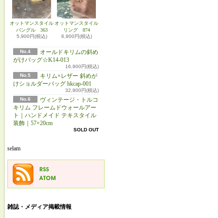
オットマンスタイル
オットマンスタイル
バングル 363
リング 874
5,900円(税込)
6,900円(税込)
No.4
オールドキリムの斜め
がけバッグ☆K14-013
16,900円(税込)
No.5
キリム×レザー 斜めが
けショルダーバッグ hkcap-001
32,900円(税込)
No.6
ヴィンテージ・トルコ
キリム フレームドウォールアー
ト｜ハンドメイド テキスタイル
装飾｜57×20cm
SOLD OUT
selam
雑誌・メディア掲載情報