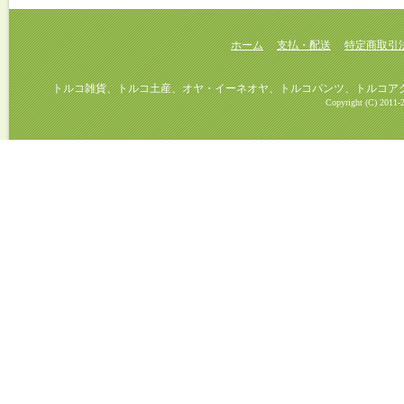
ホーム
支払・配送
特定商取引
トルコ雑貨、トルコ土産、オヤ・イーネオヤ、トルコパンツ、トルコアクセ
Copyright (C) 2011-