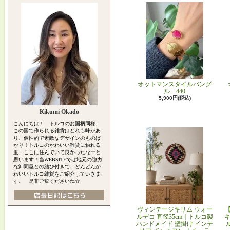
オットマンスタイルバング
ル 440
5,900円(税込)
Kikumi Okado
こんにちは！ トルコのお国柄同様、
この国で作られる雑貨はどれも味があ
り、個性的で素敵なデザインのものば
かり！トルコのかわいい雑貨に触れる
度、ここに住んでいて良かったなーと
思います！当WEBSITEでは地元の強力
な卸問屋との結び付きで、どんどんか
わいいトルコ雑貨をご紹介していきま
す。 是非ご覧くださいね☆
ヴィンテージキリム ウォー
ルデコ 直径35cm｜トルコ製
キ
ハンドメイド 壁掛け インテ