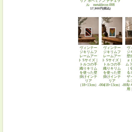
リア ボヘミアン ナチュラ
ル metaldecor-008
17,900円(税込)
ヴィンテー
ヴィンテー
ヴ
ジキリムフ
ジキリムフ
ジ
レームアー
レームアー
壁
ト Sサイズ｜
ト Sサイズ｜
ォ
トルコの手
トルコの手
ム 
織りキリム
織りキリム
｜
を使った壁
を使った壁
る
掛けインテ
掛けインテ
ザ
リア
リア
ル
（18×13cm）-004
（18×13cm）-005
り
用