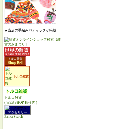
★当店の手編みパティックが掲載
トルコ雑貨
Shop-Bell
トルコ雑貨
トルコ雑貨
( WEB SHOP 探検隊 )
アクセサリー
Zakka Search