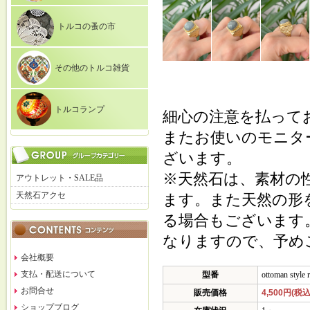
トルコの蚤の市
その他のトルコ雑貨
トルコランプ
細心の注意を払って
またお使いのモニタ
ざいます。
※天然石は、素材の
アウトレット・SALE品
天然石アクセ
ます。また天然の形
る場合もございます
なりますので、予め
会社概要
支払・配送について
型番
ottoman style 
お問合せ
販売価格
4,500円(税込
ショップブログ