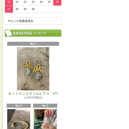
20
21
22
23
24
25
26
27
28
29
30
※ピンク色発送休み
No.1
オットマンスタイルピアス 671
4,500円(税込)
No.2
No.3