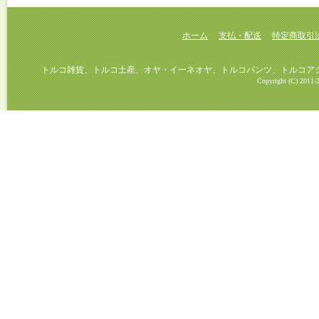
ホーム
支払・配送
特定商取引
トルコ雑貨、トルコ土産、オヤ・イーネオヤ、トルコパンツ、トルコアクセ
Copyright (C) 2011-