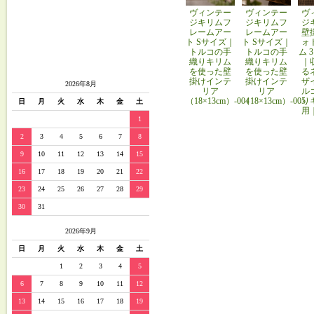
ヴィンテー
ヴィンテー
ヴ
ジキリムフ
ジキリムフ
ジ
レームアー
レームアー
壁
ト Sサイズ｜
ト Sサイズ｜
ォ
トルコの手
トルコの手
ム 
織りキリム
織りキリム
｜
を使った壁
を使った壁
る
掛けインテ
掛けインテ
ザ
2026年8月
リア
リア
ル
（18×13cm）-004
（18×13cm）-005
り
日
月
火
水
木
金
土
用
1
2
3
4
5
6
7
8
9
10
11
12
13
14
15
16
17
18
19
20
21
22
23
24
25
26
27
28
29
30
31
2026年9月
日
月
火
水
木
金
土
1
2
3
4
5
6
7
8
9
10
11
12
13
14
15
16
17
18
19