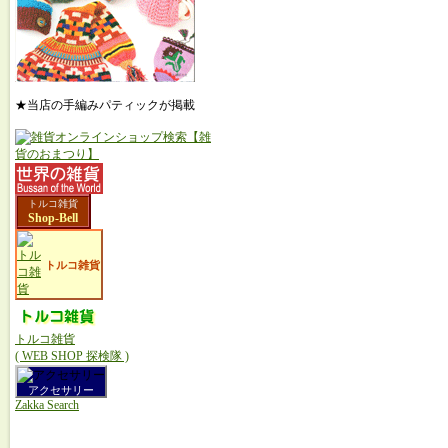
★当店の手編みパティックが掲載
トルコ雑貨
Shop-Bell
トルコ雑貨
トルコ雑貨
( WEB SHOP 探検隊 )
アクセサリー
Zakka Search