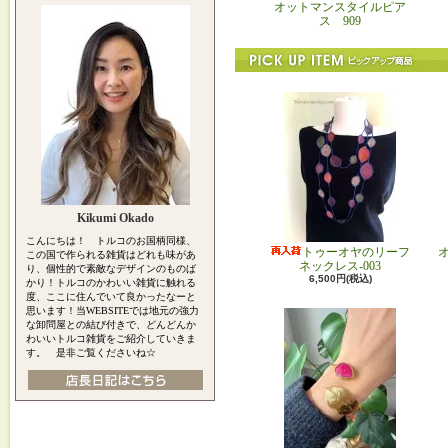
オットマンスタイルピア
ス 909
Kikumi Okado
こんにちは！ トルコのお国柄同様、
トゥーオヤのリーフ
この国で作られる雑貨はどれも味があ
ネックレス-003
り、個性的で素敵なデザインのものば
6,500円(税込)
かり！トルコのかわいい雑貨に触れる
度、ここに住んでいて良かったなーと
思います！当WEBSITEでは地元の強力
な卸問屋との結び付きで、どんどんか
わいいトルコ雑貨をご紹介していきま
す。 是非ご覧くださいね☆