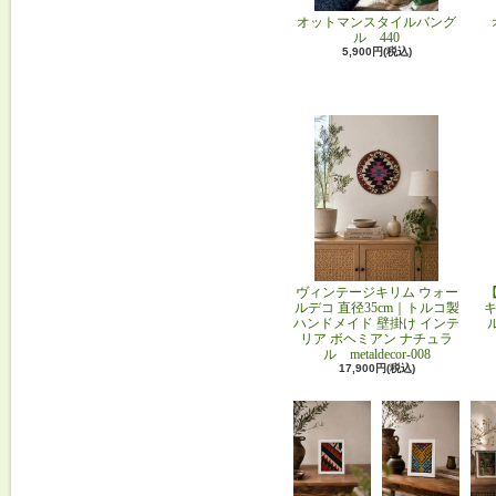
オットマンスタイルバング
ル 440
5,900円(税込)
ヴィンテージキリム ウォー
ルデコ 直径35cm｜トルコ製
キ
ハンドメイド 壁掛け インテ
リア ボヘミアン ナチュラ
ル metaldecor-008
17,900円(税込)