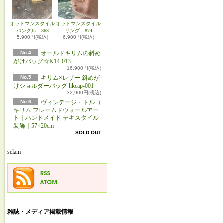
オットマンスタイル
オットマンスタイル
バングル 363
リング 874
5,900円(税込)
6,900円(税込)
No.4
オールドキリムの斜め
がけバッグ☆K14-013
16,900円(税込)
No.5
キリム×レザー 斜めが
けショルダーバッグ hkcap-001
32,900円(税込)
No.6
ヴィンテージ・トルコ
キリム フレームドウォールアー
ト｜ハンドメイド テキスタイル
装飾｜57×20cm
SOLD OUT
selam
雑誌・メディア掲載情報