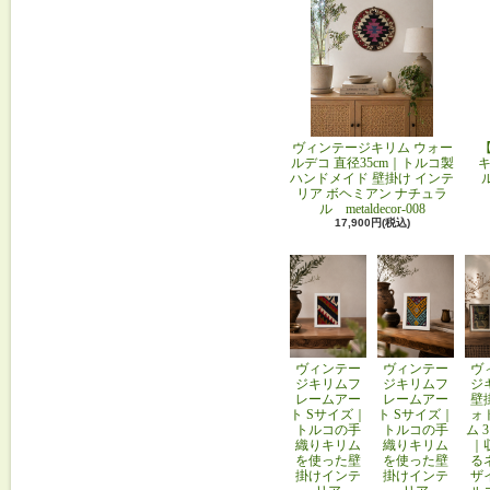
ヴィンテージキリム ウォー
ルデコ 直径35cm｜トルコ製
キ
ハンドメイド 壁掛け インテ
リア ボヘミアン ナチュラ
ル metaldecor-008
17,900円(税込)
ヴィンテー
ヴィンテー
ヴ
ジキリムフ
ジキリムフ
ジ
レームアー
レームアー
壁
ト Sサイズ｜
ト Sサイズ｜
ォ
トルコの手
トルコの手
ム 
織りキリム
織りキリム
｜
を使った壁
を使った壁
る
掛けインテ
掛けインテ
ザ