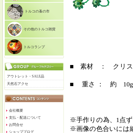
トルコの蚤の市
その他のトルコ雑貨
トルコランプ
■ 素材 ： クリ
アウトレット・SALE品
■ 重さ ： 約 10g
天然石アクセ
会社概要
支払・配送について
※手作りの為、1点
お問合せ
※画像の色合いには
ショップブログ