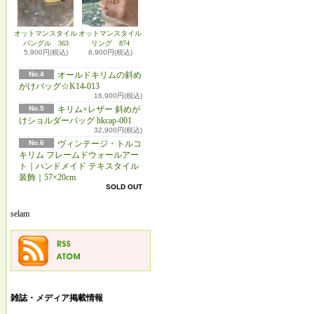
オットマンスタイル
オットマンスタイル
バングル 363
リング 874
5,900円(税込)
6,900円(税込)
No.4
オールドキリムの斜め
がけバッグ☆K14-013
16,900円(税込)
No.5
キリム×レザー 斜めが
けショルダーバッグ hkcap-001
32,900円(税込)
No.6
ヴィンテージ・トルコ
キリム フレームドウォールアー
ト｜ハンドメイド テキスタイル
装飾｜57×20cm
SOLD OUT
selam
雑誌・メディア掲載情報