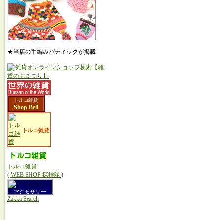
★当店の手編みパティックが掲載
トルコ雑貨
Shop-Bell
トルコ雑貨
トルコ雑貨
( WEB SHOP 探検隊 )
アクセサリー
Zakka Search