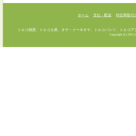
ホーム
支払・配送
特定商取引
トルコ雑貨、トルコ土産、オヤ・イーネオヤ、トルコパンツ、トルコアクセ
Copyright (C) 2011-