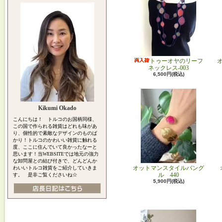
トゥーオヤのリーフ
ネックレス-003
6,500円(税込)
Kikumi Okado
こんにちは！ トルコのお国柄同様、
この国で作られる雑貨はどれも味があ
り、個性的で素敵なデザインのものば
かり！トルコのかわいい雑貨に触れる
度、ここに住んでいて良かったなーと
思います！当WEBSITEでは地元の強力
な卸問屋との結び付きで、どんどんか
オットマンスタイルバング
わいいトルコ雑貨をご紹介していきま
ル 440
す。 是非ご覧くださいね☆
5,900円(税込)