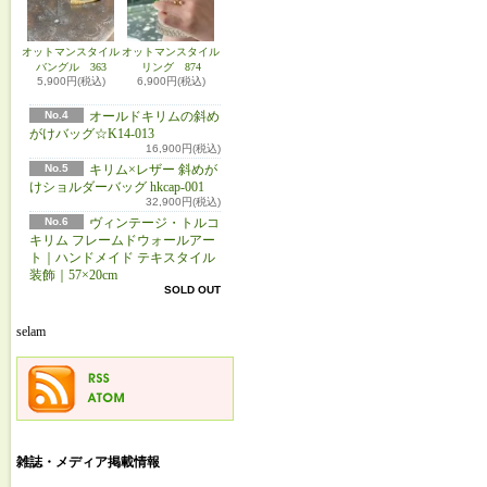
オットマンスタイル
オットマンスタイル
バングル 363
リング 874
5,900円(税込)
6,900円(税込)
No.4
オールドキリムの斜め
がけバッグ☆K14-013
16,900円(税込)
No.5
キリム×レザー 斜めが
けショルダーバッグ hkcap-001
32,900円(税込)
No.6
ヴィンテージ・トルコ
キリム フレームドウォールアー
ト｜ハンドメイド テキスタイル
装飾｜57×20cm
SOLD OUT
selam
雑誌・メディア掲載情報