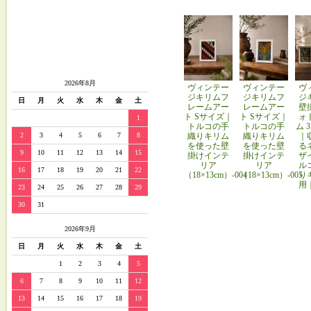
2026年8月
ヴィンテー
ヴィンテー
ヴ
ジキリムフ
ジキリムフ
ジ
日
月
火
水
木
金
土
レームアー
レームアー
壁
ト Sサイズ｜
ト Sサイズ｜
ォ
1
トルコの手
トルコの手
ム 
織りキリム
織りキリム
｜
2
3
4
5
6
7
8
を使った壁
を使った壁
る
9
10
11
12
13
14
15
掛けインテ
掛けインテ
ザ
リア
リア
ル
16
17
18
19
20
21
22
（18×13cm）-004
（18×13cm）-005
り
用
23
24
25
26
27
28
29
30
31
2026年9月
日
月
火
水
木
金
土
1
2
3
4
5
6
7
8
9
10
11
12
13
14
15
16
17
18
19