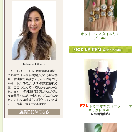
オットマンスタイルリン
グ 442
Kikumi Okado
こんにちは！ トルコのお国柄同様、
この国で作られる雑貨はどれも味があ
り、個性的で素敵なデザインのものば
かり！トルコのかわいい雑貨に触れる
度、ここに住んでいて良かったなーと
思います！当WEBSITEでは地元の強力
な卸問屋との結び付きで、どんどんか
わいいトルコ雑貨をご紹介していきま
す。 是非ご覧くださいね☆
トゥーオヤのリーフ
ネックレス-003
6,500円(税込)