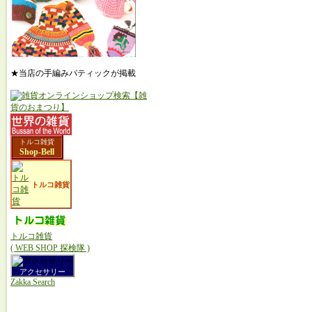
★当店の手編みパティックが掲載
トルコ雑貨
Shop-Bell
トルコ雑貨
トルコ雑貨
( WEB SHOP 探検隊 )
アクセサリー
Zakka Search