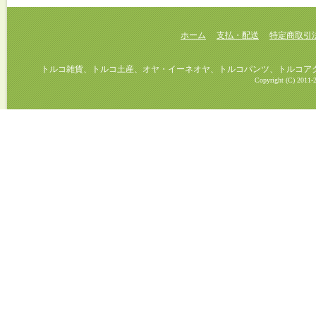
ホーム
支払・配送
特定商取引
トルコ雑貨、トルコ土産、オヤ・イーネオヤ、トルコパンツ、トルコアクセ
Copyright (C) 2011-