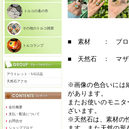
トルコの蚤の市
その他のトルコ雑貨
■ 素材 ： ブロン
トルコランプ
■ 天然石 ： マ
アウトレット・SALE品
天然石アクセ
※画像の色合いには
があります。
またお使いのモニタ
会社概要
ざいます。
支払・配送について
※天然石は、素材の
お問合せ
ます。また天然の形
ショップブログ