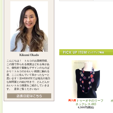
Kikumi Okado
こんにちは！ トルコのお国柄同様、
この国で作られる雑貨はどれも味があ
り、個性的で素敵なデザインのものば
かり！トルコのかわいい雑貨に触れる
度、ここに住んでいて良かったなーと
思います！当WEBSITEでは地元の強力
な卸問屋との結び付きで、どんどんか
わいいトルコ雑貨をご紹介していきま
す。 是非ご覧くださいね☆
トゥーオヤのリーフ
ネックレス-003
6,500円(税込)