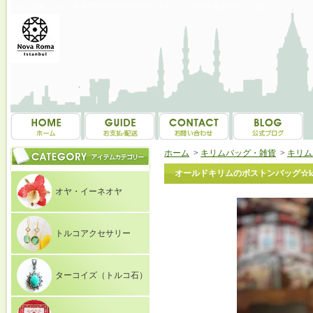
トルコ雑貨・トルコ土産専門店 NOVAROMA オヤ・イーネオヤ等を中心にご紹介
ホーム
>
キリムバッグ・雑貨
>
キリム
オールドキリムのボストンバッグ☆k25
オヤ・イーネオヤ
トルコアクセサリー
ターコイズ（トルコ石）