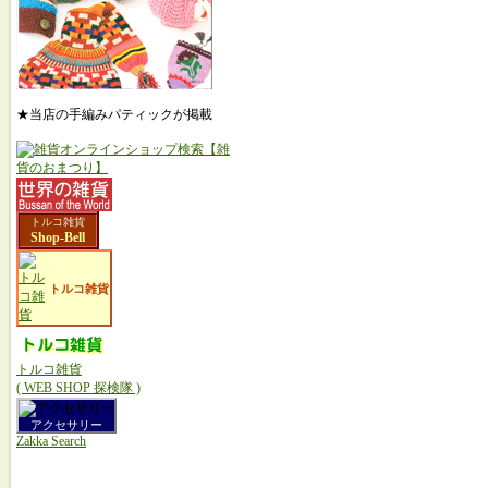
★当店の手編みパティックが掲載
トルコ雑貨
Shop-Bell
トルコ雑貨
トルコ雑貨
( WEB SHOP 探検隊 )
アクセサリー
Zakka Search