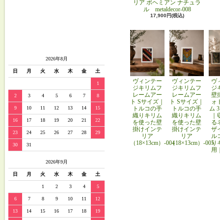
リア ボヘミアン ナチュラ
ル metaldecor-008
17,900円(税込)
2026年8月
日
月
火
水
木
金
土
ヴィンテー
ヴィンテー
ヴ
1
ジキリムフ
ジキリムフ
ジ
レームアー
レームアー
壁
2
3
4
5
6
7
8
ト Sサイズ｜
ト Sサイズ｜
ォ
トルコの手
トルコの手
ム 
9
10
11
12
13
14
15
織りキリム
織りキリム
｜
16
17
18
19
20
21
22
を使った壁
を使った壁
る
掛けインテ
掛けインテ
ザ
23
24
25
26
27
28
29
リア
リア
ル
（18×13cm）-004
（18×13cm）-005
り
30
31
用
2026年9月
日
月
火
水
木
金
土
1
2
3
4
5
6
7
8
9
10
11
12
13
14
15
16
17
18
19