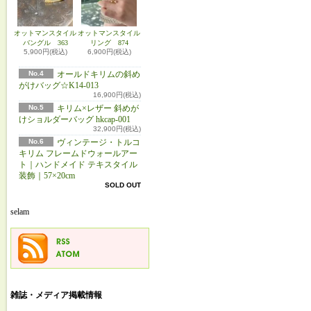
オットマンスタイル
オットマンスタイル
バングル 363
リング 874
5,900円(税込)
6,900円(税込)
No.4
オールドキリムの斜め
がけバッグ☆K14-013
16,900円(税込)
No.5
キリム×レザー 斜めが
けショルダーバッグ hkcap-001
32,900円(税込)
No.6
ヴィンテージ・トルコ
キリム フレームドウォールアー
ト｜ハンドメイド テキスタイル
装飾｜57×20cm
SOLD OUT
selam
雑誌・メディア掲載情報