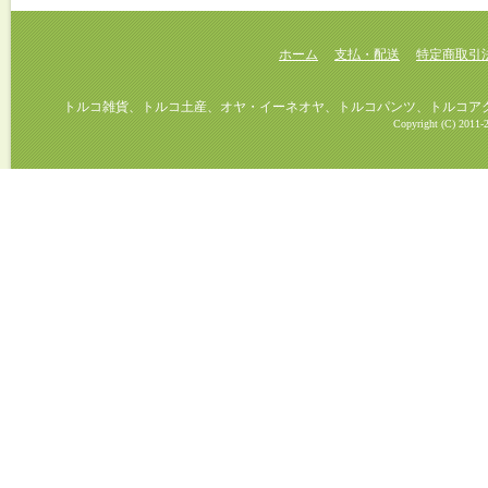
ホーム
支払・配送
特定商取引
トルコ雑貨、トルコ土産、オヤ・イーネオヤ、トルコパンツ、トルコアクセ
Copyright (C) 2011-